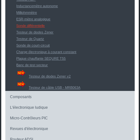
Inductancemètre autonome
Milliohmmètre
ESR-mètre analogique
Sonde différentielle
Testeur de diodes Zener
Testeur de Quartz
Sonde de court-circuit
Charge électronique à courant constant
Plaque chauffante SEQURE T55
Banc de test secteur
Testeur de diodes Zener v2
Testeur de câble USB - MRB063A
Composants
L'électronique ludique
Micro-Contrôleurs PIC
Revues d'électronique
Routeur ADSL