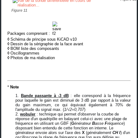
Figure 11
Packages comprenant :
◊
Schéma de principe sous KiCAD v10
◊
Dessin de la sérigraphie de la face avant
◊
BOM liste des composants
◊
Oscillogrammes
◊
Photos de ma réalisation
*
Note
Bande passante à -3 dB
: elle correspond à la fréquence
pour laquelle le gain est diminué de 3 dB par rapport à la valeur
du gain maximum, ce qui équivaut également à 70% de
l'amplitude du signal max. (
1/√2=0,707
)
wobuler
: technique qui permet d'observer la courbe de
réponse d'un quadripôle en balayant celui-ci avec une plage de
fréquence en utilisant un GBF (
G
énérateur
B
asse
F
réquence
)
disposant bien entendu de cette fonction en interne. Le
générateur envoie alors sur l'axe des
X
(
généralement
CH I
) d'un
oscilloscope la plage de fréquence que l'on aura définie au