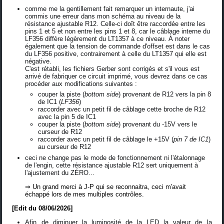
comme me la gentillement fait remarquer un internaute, j'ai
commis une erreur dans mon schéma au niveau de la
résistance ajustable R12. Celle-ci doît être raccordée entre les
pins 1 et 5 et non entre les pins 1 et 8, car le câblage interne du
LF356 diffère légèrement du LT1357 à ce niveau. À noter
également que la tension de commande d'offset est dans le cas
du LF356 positive, contrairement à celle du LT1357 qui elle est
négative.
C'est rétabli, les fichiers Gerber sont corrigés et s'il vous est
arrivé de fabriquer ce circuit imprimé, vous devrez dans ce cas
procéder aux modifications suivantes :
couper la piste (
bottom side
) provenant de R12 vers la pin 8
de IC1 (
LF356
)
raccorder avec un petit fil de câblage cette broche de R12
avec la pin 5 de IC1
couper la piste (
bottom side
) provenant du -15V vers le
curseur de R12
raccorder avec un petit fil de câblage le +15V (
pin 7 de IC1
)
au curseur de R12
ceci ne change pas le mode de fonctionnement ni l'étalonnage
de l'engin, cette résistance ajustable R12 sert uniquement à
l'ajustement du ZÉRO...
⇒ Un grand merci à J-P qui se reconnaitra, ceci m'avait
échappé lors de mes multiples contrôles.
[Edit du 08/06/2026]
Afin de diminuer la luminosité de la LED la valeur de la