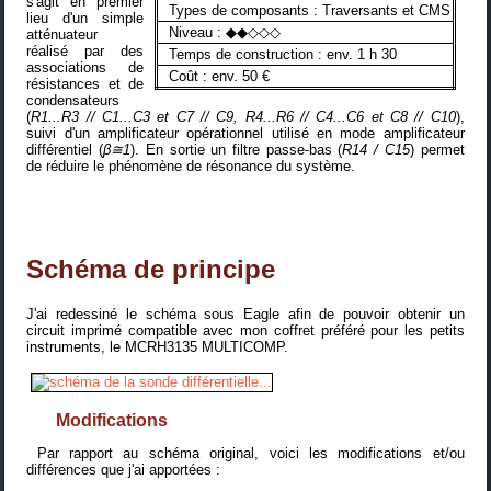
s'agit en premier
Types de composants : Traversants et CMS
lieu d'un simple
Niveau : ◆◆◇◇◇
atténuateur
réalisé par des
Temps de construction : env. 1 h 30
associations de
Coût : env. 50 €
résistances et de
condensateurs
(
R1...R3 // C1...C3 et C7 // C9, R4...R6 // C4...C6 et C8 // C10
),
suivi d'un amplificateur opérationnel utilisé en mode amplificateur
différentiel (
β≅1
). En sortie un filtre passe-bas (
R14 / C15
) permet
de réduire le phénomène de résonance du système.
Schéma de principe
J'ai redessiné le schéma sous Eagle afin de pouvoir obtenir un
circuit imprimé compatible avec mon coffret préféré pour les petits
instruments, le
MCRH3135 MULTICOMP
.
Modifications
Par rapport au schéma original, voici les modifications et/ou
différences que j'ai apportées :