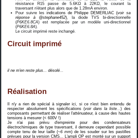
résistance R15 passe de 5.6KΩ à 22KΩ, le courant la
traversant n'étant plus alors que de 1.28mA environ.
Pour suivre les
indications de Philippe DEMERLIAC (
voir sa
réponse à @stephane452
)
, la diode TVS bi-directionnelle
(
P6KE6.8CA
) est remplacée par un modèle uni-directionnel
(
P6KE6.8A
).
Le circuit imprimé reste inchangé.
Circuit imprimé
il ne m'en reste plus... désolé...
Réalisation
Il n'y a rien de spécial à signaler ici, si ce n'est bien entendu de
respecter absolument les spécifications (
voir dans la liste...
) des
composants permettant de réaliser l'atténuateur, à cause des hautes
tensions à mesurer (< 600V !)
Je n'ai pas prévu d'empreinte pour des condensateurs
électrochimiques de type traversant, il demeure cependant possible
compte tenu de leur taille (
~6 mm
) de les souder sur les pastilles
prévues pour la version CMS... L'ampli OP est monté sur un support