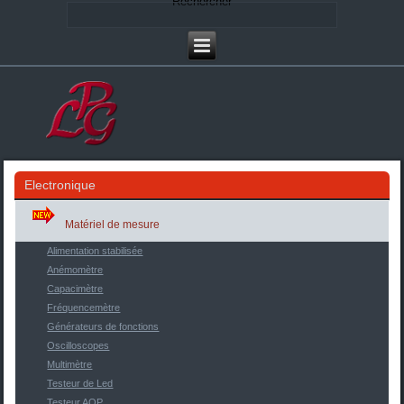
Rechercher
Electronique
Matériel de mesure
Alimentation stabilisée
Anémomètre
Capacimètre
Fréquencemètre
Générateurs de fonctions
Oscilloscopes
Multimètre
Testeur de Led
Testeur AOP