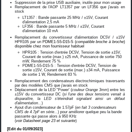
Suppression de la prise USB auxiliaire, inutile pour mon usage
Remplacement de l'AOP LT1357 par un LF356 que j'avais en
stock
LT1357 : Bande passante 25 MHz / ±15V, Courant
d'alimentation 2,5 mA
LF356 : Bande passante 5 MHz / ±15V, Courant
d'alimentation 10 mA
Remplacement du convertisseur d'alimentation DC5V / ±15V
HPR105 par un
PDME1-S5-D15-S (
compatible broche à broche
)
disponible chez mon fournisseur habituel
HPR105 : Tension d'entrée DC5V, Tension de sortie ±15V,
Courant de sortie (
max.
) ±25 mA, Puissance de sortie 750
mW, Rendement 75 %
PDME1-S5-D15-S : Tension d'entrée DC5V, Tension de
sortie ±15V, Courant de sortie (
max.
) ±34 mA, Puissance
de sortie 1 W, Rendement 83 %
Remplacement des condensateurs électrochimiques traversants
par des modèles CMS que j'avais en stock
Déplacement de la LED "Power' (
couleur Orange 3mm
) entre les
±15V du convertisseur DC (
si l'une des deux tensions venait à
disparaître, la LED s'éteindrait signalant ainsi un défaut
d'alimentation...
)
Ajout d'un condensateur de 1.57pF (
en fait 3 condensateurs
CMS de 4.7pF en série...
) pour améliorer quelque peu la bande
passante qui passe alors à 950 KHz
(
voir Datasheet page 23 et suivante
)
[Edit du 01/09/2023]