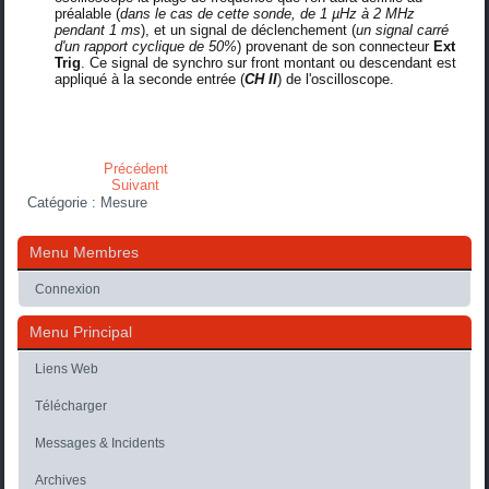
préalable (
dans le cas de cette sonde, de 1 µHz à 2 MHz
pendant 1 ms
), et un signal de déclenchement (
un signal carré
d'un rapport cyclique de 50%
) provenant de son connecteur
Ext
Trig
. Ce signal de synchro sur front montant ou descendant est
appliqué à la seconde entrée (
CH II
) de l'oscilloscope.
Précédent
Suivant
Catégorie :
Mesure
Menu Membres
Connexion
Menu Principal
Liens Web
Télécharger
Messages & Incidents
Archives