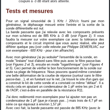
coupure à -3 dB étant alors atteinte.
Tests et mesures
Pour un signal sinusoïdal de 1 KHz / 20Vc/c fourni par mon
générateur
, le déphasage mesuré entre l'entrée et la sortie de la
sonde différentielle est nul.
La bande passante que j'ai relevée avec les composants présents
sur mon schéma est de 885 KHz à -3 dB (
voir Figure 1
). Il vous
faudra la mesurer sur votre exemplaire car avec la tolérance des
composants et le circuit imprimé que vous aurez réalisé, elle peut
différer quelque peu (
voir celle relevée par Philippe DEMERLIAC sur
son exemplaire - 600 KHz - pour s'en affranchir
).
Avec mon générateur j'ai pu wobuler* l'ensemble de la sonde, en
mode "linéaire" tout d'abord sans filtre puis avec le filtre passe-bas
(
voir Figures 2 et 3
), ensuite en mode "logarithmique" (
voir Figures 4
et 5
). Ceci permet de vérifier le bon fonctionnement de la sonde sur
toute sa plage de fréquence. Nous pouvons quand-même constater
une belle déformation de la courbe de réponse (
surtout sans le filtre
passe-bas...
), et en furetant sur le net, j'ai trouvé
le site d'un gars
qui
a construit le kit de cette sonde et a constaté ce même "défaut". Il a
résolu cela en ajoutant un condensateur de 1 pF entre les pin 2 et 6
de l'AOP, c'est-à-dire en parallèle de la résistance R11.
J'ai donc redémonté mon exemplaire pour lui ajouter non pas un
condensateur de 1 pF (
que je n'avais pas...
) mais trois de 4,7 pF en
série ce qui équivaut à environ 1,57 pF.
Avec ceci fait, la bande passante est passée de 885 KHz (
avec le