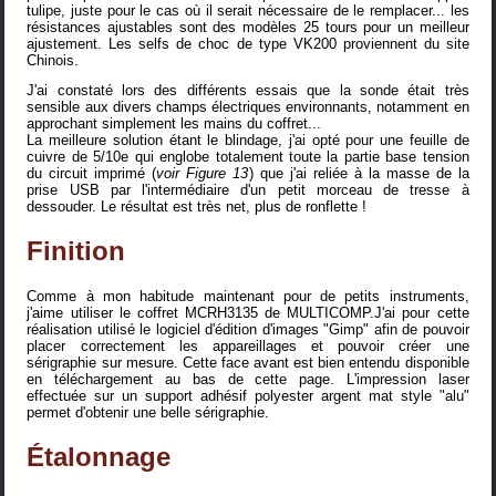
tulipe, juste pour le cas où il serait nécessaire de le remplacer... les
résistances ajustables sont des modèles 25 tours pour un meilleur
ajustement. Les selfs de choc de type VK200 proviennent du
site
Chinois
.
J'ai constaté lors des différents essais que la sonde était très
sensible aux divers champs électriques environnants, notamment en
approchant simplement les mains du coffret...
La meilleure solution étant le blindage, j'ai opté pour une feuille de
cuivre de 5/10e qui englobe totalement toute la partie base tension
du circuit imprimé (
voir Figure 13
) que j'ai reliée à la masse de la
prise USB par l'intermédiaire d'un petit morceau de tresse à
dessouder. Le résultat est très net, plus de ronflette !
Finition
Comme à mon habitude maintenant pour de petits instruments,
j'aime utiliser le coffret
MCRH3135 de MULTICOMP.
J'ai pour cette
réalisation utilisé le logiciel d'édition d'images "Gimp" afin de pouvoir
placer correctement les appareillages et pouvoir créer une
sérigraphie sur mesure. Cette face avant est bien entendu disponible
en téléchargement au bas de cette page. L'impression laser
effectuée sur un
support adhésif polyester argent mat style "alu"
permet d'obtenir une belle sérigraphie.
Étalonnage