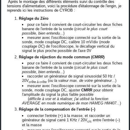
Après le montage des différents éléments suivi du contrôle des
tensions d'alimentation, voici la procédure d'étalonnage de l'engin, je
reprends ici les instructions de CYROB :
Réglage du Zéro
pour ce faire il convient de court-circuiter les deux fiches
banane de l'entrée de la sonde (
circuit le plus court
possible, bien entendu...
)
mesurer avec l'oscilloscope connecté sur la sortie de la
sonde, mode couplage DC, calibre 10 mV/div (
mode
couplage DC
) de l'oscilloscope, le décallage vertical du
signal le plus proche possible de l'axe 0V
Réglage de réjection du mode commun (
CMRR
)
pour ce faire il convient de court-circuiter les deux fiches
banane de l'entrée de la sonde (
circuit le plus court
possible, bien entendu...
)
raccorder un générateur de signal sinusoïdal 50 Hz /
20V
(
ou la valeur max. de votre générateur...
)
crête à crête
mesurer avec l'oscilloscope connecté sur la sortie de la
sonde, mode couplage DC, ajuster
CMRR
pour obtenir
l'amplitude du signal la plus faible possible
(
difficile à voir et à réaliser, j'ai utilisé la fonction
AVERAGE en mode numérique de mon HAMEG HM407...
)
Réglage de la compensation de l'entrée (–)
connecter l'entrée (+) à la masse, et raccorder un
générateur de signal carré 1 KHz / 20V
entre l'entrée (–)
c/c
et la masse