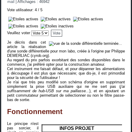
mail
|
Affichages : 46942
Vote utilisateur:
4
/
5
Veuillez voter
Je décris dans cet
article la réalisation
d'une sonde différentielle pour mon labo, créée à l'origine par Philippe
DEMERLIAC (
cyrob.org
).
Au regard du prix parfois exorbitant des sondes disponibles dans le
commerce, j'ai préféré opter pour la construction amateur.
Cet instrument me faisait défaut, et pour dépanner les alimentations
à découpage il est plus que nécessaire; que dis-je, il est primordial
pour la sécurité de l'utilisateur !
Je n'ai que très peu modifié son schéma d'origine en supprimant
simplement la prise USB auxiliaire qui ne me sert pas (
j'ai
suffisamment de hub-USB sur ma paillasse...
), et en ajoutant un
petit commutateur permettant de sélectionner ou non le filtre passe-
bas de sortie.
Fonctionnement
Le principe n'est
pas sorcier, il
INFOS PROJET