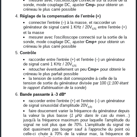
mesurer avec l'oscilloscope connecté sur la sortie de la
sonde, mode couplage DC, ajuster
Cmp-
pour obtenir un
créneau le plus carré possible
Réglage de la compensation de l'entrée (+)
connecter l'entrée (–) à la masse, et raccorder un
générateur de signal carré 1 KHz / 20V
entre l'entrée (+)
c/c
et la masse
mesurer avec l'oscilloscope connecté sur la sortie de la
sonde, mode couplage DC, ajuster
Cmp+
pour obtenir un
créneau le plus carré possible
Contrôle
raccorder entre l'entrée (+) et l'entrée (–) un générateur
de signal carré 1 KHz / 20V
c/c
retoucher éventuellement un peu
Cmp+
pour obtenir le
créneau le plus parfait possible
la tension de sortie doit correspondre à celle de la
tension de sortie du générateur divisée par 100 (
1:100 étant
le rapport d'atténuation de la sonde
)
Bande passante à -3 dB*
raccorder entre l'entrée (+) et l'entrée (–) un générateur
de signal sinusoïdal d'amplitude 20V
c/c
faire doucement varier la fréquence du générateur depuis
la valeur la plus basse (
1 µHz dans le cas du mien...
)
jusqu'à la fréquence maximum pour laquelle l'amplitude du
signal ne soit plus que de 70%. L'amplitude du signal ne
doit quasiment pas bouger sauf à l'approche du point où
celle-ci chute à 70% de la valeur max, la fréquence de