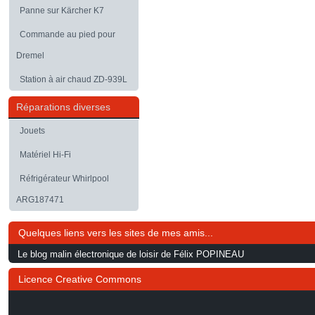
Panne sur Kärcher K7
Commande au pied pour
Dremel
Station à air chaud ZD-939L
Réparations diverses
Jouets
Matériel Hi-Fi
Réfrigérateur Whirlpool
ARG187471
Quelques liens vers les sites de mes amis...
Le blog malin électronique de loisir de Félix POPINEAU
Licence Creative Commons