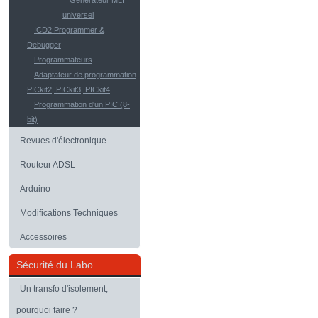
Générateur MLI
universel
ICD2 Programmer &
Debugger
Programmateurs
Adaptateur de programmation
PICkit2, PICkit3, PICkit4
Programmation d'un PIC (8-
bit)
Revues d'électronique
Routeur ADSL
Arduino
Modifications Techniques
Accessoires
Sécurité du Labo
Un transfo d'isolement,
pourquoi faire ?