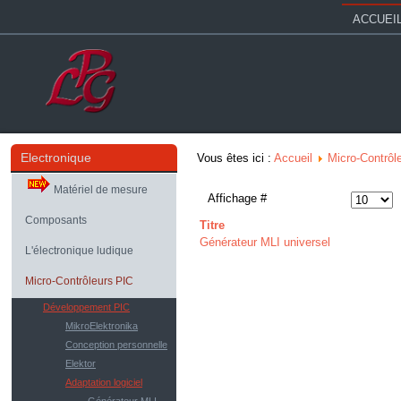
ACCUEI
Electronique
Vous êtes ici :
Accueil
Micro-Contrôl
Matériel de mesure
Affichage #
Composants
Titre
Générateur MLI universel
L'électronique ludique
Micro-Contrôleurs PIC
Développement PIC
MikroElektronika
Conception personnelle
Elektor
Adaptation logiciel