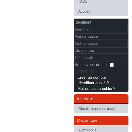
FAQs
Accueil
Identifiant
Mot de passe
Clé secrète
Se souvenir de moi
Connexion
Créer un compte
Identifiant oublié ?
Mot de passe oublié ?
à vendre
Circuits imprimés (nus)
Mécanique
Automobile