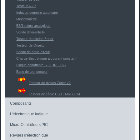
Testeur AOP
Inductancemètre autonome
Milliohmmètre
ESR-mètre analogique
Sonde différentielle
Testeur de diodes Zener
Testeur de Quartz
Sonde de court-circuit
Charge électronique à courant constant
Plaque chauffante SEQURE T55
Banc de test secteur
Testeur de diodes Zener v2
Testeur de câble USB - MRB063A
Composants
L'électronique ludique
Micro-Contrôleurs PIC
Revues d'électronique