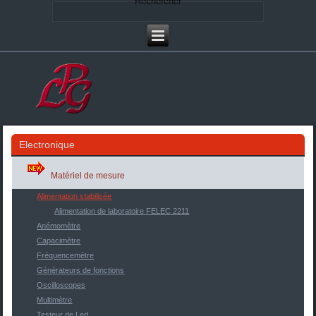
Rechercher
Electronique
Matériel de mesure
Alimentation stabilisée
Alimentation de laboratoire FELEC 2211
Anémomètre
Capacimètre
Fréquencemètre
Générateurs de fonctions
Oscilloscopes
Multimètre
Testeur de Led