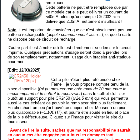
remplacer.
Cette batterie ne peut être remplacée que par
ce modèle car elle peut délivrer un courant de
540mA, alors qu'une simple CR2032 n'en
délivre que 210mA, nettement insuffisant !
Note
: il est important de considérer que ce n'est absolument pas une
batterie rechargeable (
appelé communément accu...
), et que la carte
ne dispose pas de circuit de recharge.
D'autre part il est à noter qu'elle est directement soudée sur le circuit
imprimé. Quelques précautions d'usage seront donc à prendre lors
de son remplacement, notamment l'usage
d'un bracelet anti-statique
pour moi...
[Edit: 12/03/2025]
Cette pile n'étant plus référencée chez
Farnell, je vous propose compte tenu de la
place disponible (
j'ai pu mesurer une cote maxi de 20 mm entre le
circuit imprimé et le coffret le recouvrant
) dans le coffret d'utiliser
plutôt un support pour pile CR2450 (
∅24,5 mm
) qui vous permettra
aussi le cas échéant de pouvoir la remplacer bien plus facilement.
En cherchant un peu j'ai trouvé ce support chez Mouser à un prix
plus qu'abordable (
~1,10€ HT
), et pourra être soudé en lieu et place
de la pile défectueuse. Cliquez sur l'image pour visiter le site du
fournisseur.
Avant de lire la suite, sachez que ma responsabilité ne saurait
en aucun cas être engagée pour tous les domages tant
techniques que corporels qui pourraient être causés, à vous ou