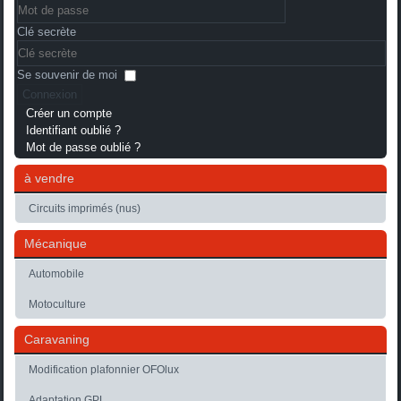
Clé secrète
Se souvenir de moi
Connexion
Créer un compte
Identifiant oublié ?
Mot de passe oublié ?
à vendre
Circuits imprimés (nus)
Mécanique
Automobile
Motoculture
Caravaning
Modification plafonnier OFOlux
Adaptation GPL