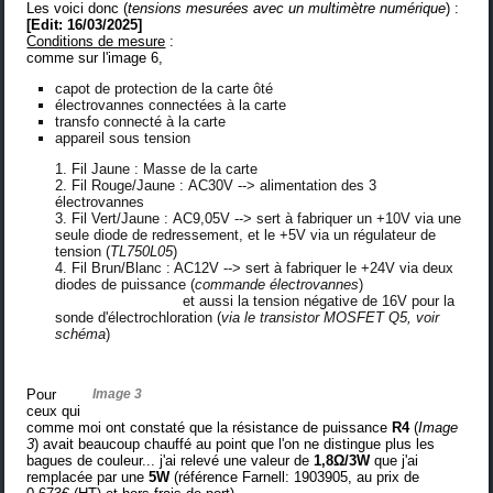
Les voici donc (
tensions mesurées avec un
multimètre numérique
) :
[Edit: 16/03/2025]
Conditions de mesure
:
comme sur l'image 6,
capot de protection de la carte ôté
électrovannes connectées à la carte
transfo connecté à la carte
appareil sous tension
Fil Jaune : Masse de la carte
Fil Rouge/Jaune : AC30V --> alimentation des 3
électrovannes
Fil Vert/Jaune : AC9,05V --> sert à fabriquer un +10V via une
seule diode de redressement, et le +5V via un régulateur de
tension (
TL750L05
)
Fil Brun/Blanc : AC12V --> sert à fabriquer le +24V via deux
diodes de puissance (
commande électrovannes
)
et aussi la tension négative de 16V pour la
sonde d'électrochloration (
via le transistor MOSFET Q5, voir
schéma
)
Pour
Image 3
ceux qui
comme moi ont constaté que la résistance de puissance
R4
(
Image
3
) avait beaucoup chauffé au point que l'on ne distingue plus les
bagues de couleur... j'ai relevé une valeur de
1,8Ω/3W
que j'ai
remplacée par une
5W
(référence Farnell:
1903905
, au prix de