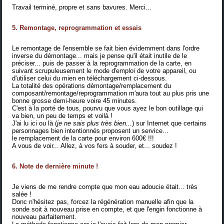
Travail terminé, propre et sans bavures. Merci...
5. Remontage, reprogrammation et essais
Le remontage de l'ensemble se fait bien évidemment dans l'ordre
inverse du démontage... mais je pense qu'il était inutile de le
préciser... puis de passer à la reprogrammation de la carte, en
suivant scrupuleusement le mode d'emploi de votre appareil, ou
d'utiliser celui du mien en téléchargement ci-dessous.
La totalité des opérations démontage/remplacement du
composant/remontage/reprogrammation m'aura tout au plus pris une
bonne grosse demi-heure voire 45 minutes.
C'est à la porté de tous, pourvu que vous ayez le bon outillage qui
va bien, un peu de temps et voilà !
J'ai lu ici ou là (
je ne sais plus très bien...
) sur Internet que certains
personnages bien intentionnés proposent un service...
le remplacement de la carte pour environ 600€ !!!
A vous de voir... Allez, à vos fers à souder, et... soudez !
6. Note de dernière minute !
Je viens de me rendre compte que mon eau adoucie était... très
salée !
Donc n'hésitez pas, forcez la régénération manuelle afin que la
sonde soit à nouveau prise en compte, et que l'engin fonctionne à
nouveau parfaitement.