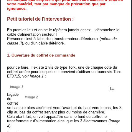
votre matériel, tant par manque de précaution que par
ignorance.
Petit tutoriel de l'intervention :
En premier lieu et on ne le répétera jamais assez... débranchez le
câble d'alimentation secteur !
Personne n'est à l'abri d'un transformateur défectueux (
même de
classe II
), ou d'un câble détérioré.
1. Ouverture du coffret de commande
pour ce faire, il existe 2 vis de type Torx, une de chaque côté du
coffret arrière pour lesquelles il convient d'utiliser un tournevis Torx
ETX/15, voir
Image 1
:
Image 1
La
façade
Image 2
du
coffret
se bascule alors aisément vers l'avant et du haut vers le bas, les 3
clip au bas du coffret servant plus ou moins de charnière.
Cela étant fait, on voit apparaître dans le fond du coffret le
transformateur d'alimentation ainsi que les 3 électrovannes (
Image
2
).