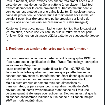
Pour le moment, nous n'avons pas encore totalement accès à la
carte de commande qui recèle la batterie à remplacer. Il faut tout
d'abord débrancher le câble provenant du transformateur dont le
connecteur est protégé par une gaîne isolante. En soulevant cette
gaîne de protection, le connecteur est maintenant accessible, et il
convient pour l'ôter d'exercer une petite pression sur le clip de
verrouillage et de tirer vers soi l'ensemble du câble (
Image 4
).
Reste les 3 électrovannes... il faut en premier lieu ôter le capot qui
les maintien, encore une vis Torx 15 puis le retirer vers soi pour
l'enlever. Dès lors on distingue déjà la batterie de sauvegarde (
image
5
)...
2. Repérage des tensions délivrées par le transformateur
Le transformateur ainsi que la carte portent la sérigraphie
BWT
qui
n'est autre que la signification de
B
est
W
ater
T
echnology, entreprise
implantée en Belgique.
Leurs coordonnées :
sales.bwtbe@bwt.be
(Tél.: 02/758 03 20)
Je vous livre telles quelles les mesures que j'ai effectué sur le
connecteur provenant du transformateur, étant donné qu'aucune
information concernant les tensions secondaires n'existent...
Mais à première vue et compte tenu des dimensions du
transformateur, je pense qu'il peut s'agir d'un modèle de 25VA
environ, ce qui paraît vraisemblable étant donné qu'il faut une
certaine quantité d'énergie pour activer les électrovannes, et que la
puissance consommée indiquée sur la notice d'utilisation indique
26W en mode régénération.