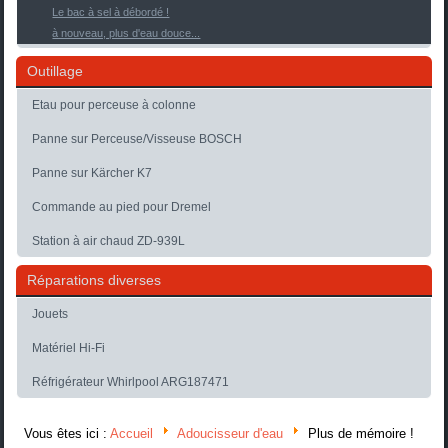
Le bac à sel à débordé !
à nouveau, plus d'eau douce...
Outillage
Etau pour perceuse à colonne
Panne sur Perceuse/Visseuse BOSCH
Panne sur Kärcher K7
Commande au pied pour Dremel
Station à air chaud ZD-939L
Réparations diverses
Jouets
Matériel Hi-Fi
Réfrigérateur Whirlpool ARG187471
Vous êtes ici :
Accueil
Adoucisseur d'eau
Plus de mémoire !