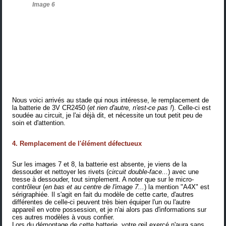
Image 6
Nous voici arrivés au stade qui nous intéresse, le remplacement de
la batterie de 3V CR2450 (
et rien d'autre, n'est-ce pas !
). Celle-ci est
soudée au circuit, je l'ai déjà dit, et nécessite un tout petit peu de
soin et d'attention.
4. Remplacement de l'élément défectueux
Sur les images 7 et 8, la batterie est absente, je viens de la
dessouder et nettoyer les rivets (
circuit double-face...
) avec une
tresse à dessouder, tout simplement. A noter que sur le micro-
contrôleur (
en bas et au centre de l'image 7...
) la mention "A4X" est
sérigraphiée. Il s'agit en fait du modèle de cette carte, d'autres
différentes de celle-ci peuvent très bien équiper l'un ou l'autre
appareil en votre possession, et je n'ai alors pas d'informations sur
ces autres modèles à vous confier.
Lors du démontage de cette batterie, votre œil exercé n'aura sans