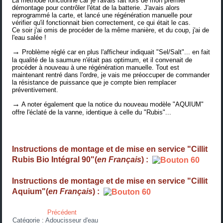
La méthode fonctionne car je l'avais fait lors de mon premier
démontage pour contrôler l'état de la batterie. J'avais alors
reprogrammé la carte, et lancé une régénération manuelle pour
vérifier qu'il fonctionnait bien correctement, ce qui était le cas.
Ce soir j'ai omis de procéder de la même manière, et du coup, j'ai de
l'eau salée !
→
Problème réglé car en plus l'afficheur indiquait "Sel/Salt"... en fait
la qualité de la saumure n'était pas optimum, et il convenait de
procéder à nouveau à une régénération manuelle. Tout est
maintenant rentré dans l'ordre, je vais me préoccuper de commander
la résistance de puissance que je compte bien remplacer
préventivement.
→
A noter également que la notice du nouveau modèle "AQUIUM"
offre l'éclaté de la vanne, identique à celle du "Rubis"...
Instructions de montage et de mise en service "Cillit
Rubis Bio Intégral 90"(
en Français
) :
Instructions de montage et de mise en service "Cillit
Aquium"(
en Français
) :
Précédent
Catégorie :
Adoucisseur d'eau