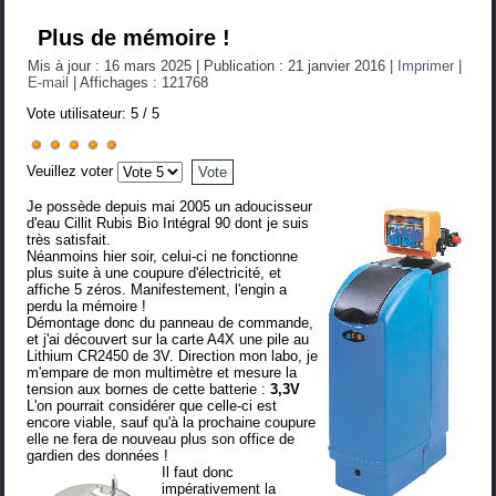
Plus de mémoire !
Mis à jour : 16 mars 2025
|
Publication : 21 janvier 2016
|
Imprimer
|
E-mail
|
Affichages : 121768
Vote utilisateur:
5
/
5
Veuillez voter
Je possède depuis mai 2005 un adoucisseur
d'eau Cillit Rubis Bio Intégral 90 dont je suis
très satisfait.
Néanmoins hier soir, celui-ci ne fonctionne
plus suite à une coupure d'électricité, et
affiche 5 zéros. Manifestement, l'engin a
perdu la mémoire !
Démontage donc du panneau de commande,
et j'ai découvert sur la carte A4X une
pile au
Lithium CR2450
de 3V. Direction mon labo, je
m'empare de mon
multimètre
et mesure la
tension aux bornes de cette batterie :
3,3V
L'on pourrait considérer que celle-ci est
encore viable, sauf qu'à la prochaine coupure
elle ne fera de nouveau plus son office de
gardien des données !
Il faut donc
impérativement la