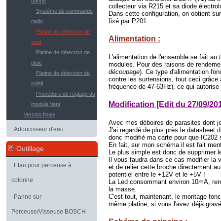
banne
collecteur via R215 et sa diode électro
Système de commande
Dans cette configuration, on obtient sur
fixé par P201.
radio
Platine de détection de
Alimentation :
vent
Platine de détection de
L'alimentation de l'ensemble se fait au
pluie
modules. Pour des raisons de rendement 
découpage
)
. Ce type d'alimentation fo
Platine de détection de
contre les surtensions, tout ceci grâce
soleil
fréquence de 47-63Hz), ce qui autorise u
Procédure de réglage du
Modification [Edit du 27/09/201
module Vent
Version finale
Avec mes déboires de parasites dont je
Adoucisseur d'eau
J'ai regardé de plus près le datasheet 
donc modifié ma carte pour que IC202 so
En fait, sur mon schéma il est fait me
Outillage
Le plus simple est donc de supprimer l
Il vous faudra dans ce cas modifier la 
Etau pour perceuse à
et de relier cette broche directement au
potentiel entre le +12V et le +5V !
colonne
La Led consommant environ 10mA, rempl
la masse.
C'est tout, maintenant, le montage fon
Panne sur
même platine, si vous l'avez déjà gravé
Perceuse/Visseuse BOSCH