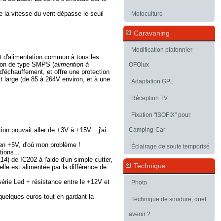
ue la vitesse du vent dépasse le seuil
Motoculture
Caravaning
Modification plafonnier
uit d'alimentation commun à tous les
tion de type SMPS (
alimention à
OFOlux
'échauffement, et offre une protection
t large (de 85 à 264V environ, et à une
Adaptation GPL
Réception TV
Fixation "ISOFIX" pour
on pouvait aller de +3V à +15V... j'ai
Camping-Car
 en +5V, d'où mon problème !
Éclairage de soute temporisé
ions...
 14
) de IC202 à l'aide d'un simple cutter,
Technique
elle est alimentée par la différence de
rie Led + résistance entre le +12V et
Photo
uelques euros tout en gardant la
Technique de soudure, quel
avenir ?