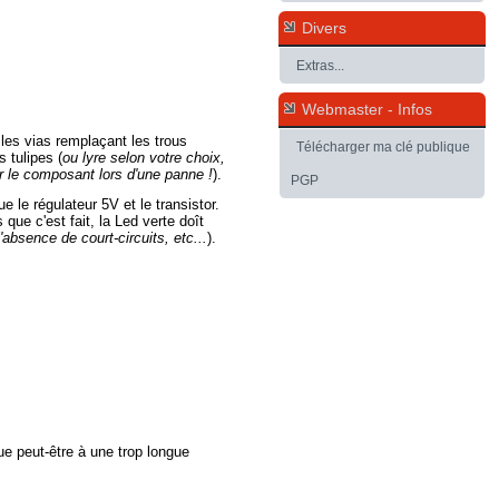
Divers
Extras...
Webmaster - Infos
 les vias remplaçant les trous
Télécharger ma clé publique
 tulipes (
ou lyre selon votre choix,
er le composant lors d'une panne !
).
PGP
 le régulateur 5V et le transistor.
s que c'est fait, la Led verte doît
'absence de court-circuits, etc...
).
ue peut-être à une trop longue