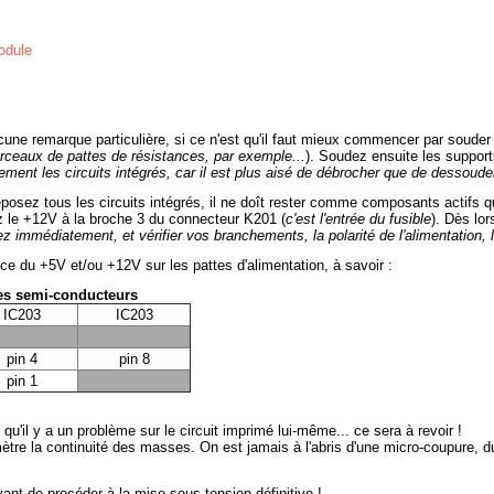
cune remarque particulière, si ce n'est qu'il faut mieux commencer par souder
morceaux de pattes de résistances, par exemple...
). Soudez ensuite les supports
tement les circuits intégrés, car il est plus aisé de débrocher que de dessoud
posez tous les circuits intégrés, il ne doît rester comme composants actifs que
z le +12V à la broche 3 du connecteur K201 (
c'est l'entrée du fusible
). Dès lor
z immédiatement, et vérifier vos branchements, la polarité de l'alimentation, l
ce du +5V et/ou +12V sur les pattes d'alimentation, à savoir :
es semi-conducteurs
IC203
IC203
pin 4
pin 8
pin 1
 qu'il y a un problème sur le circuit imprimé lui-même... ce sera à revoir !
mètre la continuité des masses. On est jamais à l'abris d'une micro-coupure, d
nt de procéder à la mise sous tension définitive !