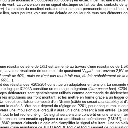
t du type moulinet à 3 coupelles (
ou godets
) en étoile. Il permet une mesure f
se du vent. La conversion en un signal électrique se fait par des contacts de ty
ur
). La rotation du moulinet entraine deux aimants permanents qui modifient l'é
e lien
, vous pourrez voir une vue éclatée en couleur de tous ses éléments cons
 une résistance série de 1KΩ est alimenté au travers d'une résistance de 1,5
re, la valeur résultante de sortie est de quasiment V
/2, soit environ 2,5V c
alim
l serait de 50%, mais ce n'est pas tout à fait vrai, du fait probablement de la 
7,66%...
).
t des résistances R203/204 constitue un adaptateur en tension. La seconde 
orte logique IC202A constitue un
montage intégrateur (
filtre passe-bas
)
. C204
ages dérivateurs sont généralement utilisés comme commande de déclencheme
er les impulsions sur front montant, et les mettre en forme grâce à un trigger 
. Un circuit oscillateur composé d'un NE555 (
câblé en circuit monostable
) et d'
ont la durée à l'état haut dépend du réglage de P201, pour chaque implusion
vrera une impulsion que lorsqu'il y aura un signal présent à son entrée. Le 
st tout le but recherché içi. Ce signal sera ensuite convertit en une tension, te
e tension sera ensuite appliquée à un amplificateur opérationnel (
LM741
), do
Ω permet d'obtenir un gain afin d'amplifier le signal résultant. Une nouvel
travers d'une résistance de 10KΩ (
R213
), R212 et R214 servant de polarisation