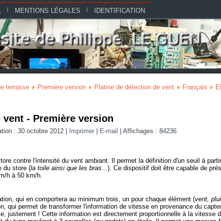
L
MENTIONS LÉGALES
IDENTIFICATION
e terrasse
Première version
Platine de détection de vent
Français
E
e vent - Première version
ation : 30 octobre 2012
|
Imprimer
|
E-mail
|
Affichages : 84236
re contre l'intensité du vent ambiant. Il permet la définition d'un seuil à part
 du store (
la toile ainsi que les bras...
). Ce dispositif doit être capable de pr
km/h à 50 km/h.
cation, qui en comportera au minimum trois, un pour chaque élément (
vent, plui
n, qui permet de transformer l'information de vitesse en provenance du capte
sse, justement ! Cette information est directement proportionnelle à la vitesse 