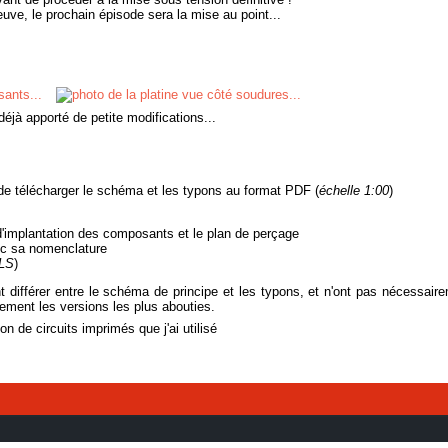
reuve, le prochain épisode sera
la mise au point
...
i déjà apporté de petite modifications...
de télécharger le schéma et les typons au format PDF (
échelle 1:00
)
'implantation des composants et le plan de perçage
ec sa nomenclature
XLS
)
différer entre le schéma de principe et les typons, et n'ont pas nécessairem
vement les versions les plus abouties.
ion de circuits imprimés que j'ai utilisé