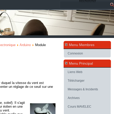
Rechercher
Menu Membres
lectronique
Arduino
Module
Connexion
Menu Principal
Liens Web
Télécharger
ir duquel la vitesse du vent est
ésenter un réglage de ce seuil sur une
Messages & Incidents
Archives
e, soleil
). Il s'agit
ur éolien en une
Cours MAVELEC
du vent.