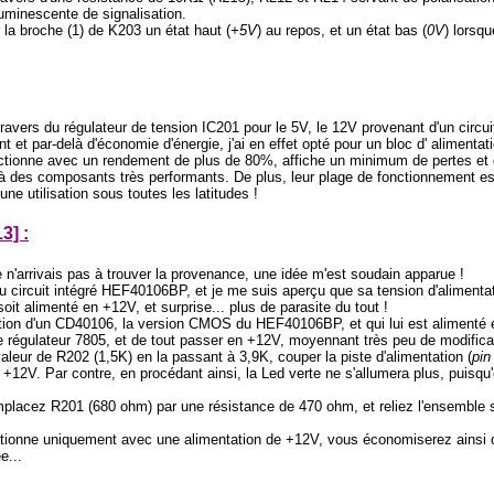
luminescente de signalisation.
 la broche (1) de K203 un état haut (
+5V
) au repos, et un état bas (
0V
) lorsq
 travers du régulateur de tension IC201 pour le 5V, le 12V provenant d'un circ
et par-delà d'économie d'énergie, j'ai en effet opté pour un
bloc d' alimenta
nctionne avec un rendement de plus de 80%, affiche un minimum de pertes et d
 à des composants très performants. De plus, leur plage de fonctionnement es
ne utilisation sous toutes les latitudes !
3] :
 n'arrivais pas à trouver la provenance, une idée m'est soudain apparue !
du circuit intégré HEF40106BP, et je me suis aperçu que sa tension d'alimentati
it alimenté en +12V, et surprise... plus de parasite du tout !
ntion d'un CD40106, la version CMOS du HEF40106BP, et qui lui est alimenté
e régulateur 7805, et de tout passer en +12V, moyennant très peu de modificat
valeur de R202 (1,5K) en la passant à 3,9K, couper la piste d'alimentation (
pin
 +12V. Par contre, en procédant ainsi, la Led verte ne s'allumera plus, puisqu'
acez R201 (680 ohm) par une résistance de 470 ohm, et reliez l'ensemble sé
ctionne uniquement avec une alimentation de +12V, vous économiserez ainsi q
e...