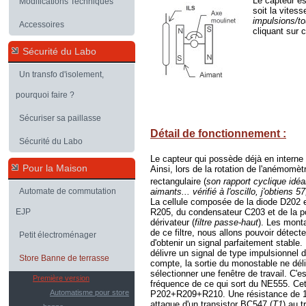
Le capteur es
Modifications Techniques
soit la vites
impulsions/to
Accessoires
cliquant
sur c
Sécurité du Labo
Un transfo d'isolement,
pourquoi faire ?
Sécuriser sa paillasse
Détail de fonctionnement :
Sécurité du Labo
Le capteur qui possède déjà en interne
Pour la Maison
Ainsi, lors de la rotation de l'anémomèt
rectangulaire (
son rapport cyclique idéa
aimants... vérifié à l'oscillo, j'obtiens 5
Automate de commutation
La cellule composée de la diode D202 e
R205, du condensateur C203 et de la p
EJP
dérivateur (
filtre passe-haut
)
. Les mont
de ce filtre, nous allons pouvoir détect
Petit électroménager
d'obtenir un signal parfaitement stable
délivre un
signal de type impulsionnel
d
Store Banne de terrasse
compte, la sortie du monostable ne déli
sélectionner une fenêtre de travail. C'e
Première version
fréquence de ce qui sort du NE555. Cett
Automatisme pour store
P202+R209+R210. Une résistance de 1,8M
attaque d'un transistor BC547 (
T1
) au 