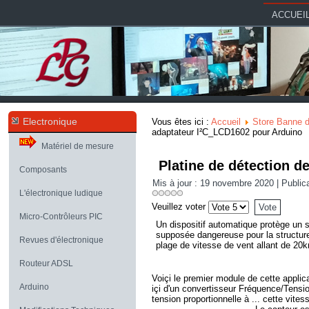
ACCUEI
Electronique
Vous êtes ici :
Accueil
Store Banne d
adaptateur I²C_LCD1602 pour Arduino
Matériel de mesure
Platine de détection d
Composants
Mis à jour : 19 novembre 2020
|
Public
L'électronique ludique
Veuillez voter
Micro-Contrôleurs PIC
Un dispositif automatique protège un sto
supposée dangereuse pour la structure
Revues d'électronique
plage de vitesse de vent allant de 20
Routeur ADSL
Voiçi le premier module de cette appli
Arduino
içi d'un convertisseur Fréquence/Tensio
tension proportionnelle à ... cette vite