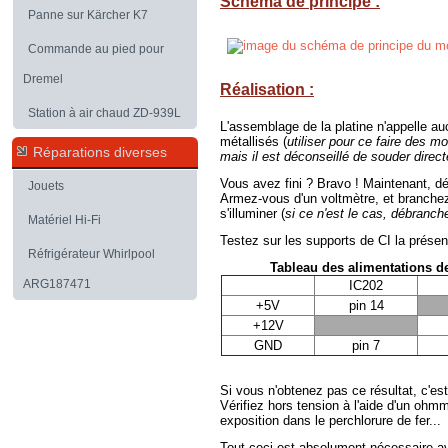
Schéma de principe :
Panne sur Kärcher K7
Commande au pied pour
Dremel
Réalisation :
Station à air chaud ZD-939L
L'assemblage de la platine n'appelle au
métallisés (
utiliser pour ce faire des 
Réparations diverses
mais il est déconseillé de souder direc
Vous avez fini ? Bravo ! Maintenant, dé
Jouets
Armez-vous d'un voltmètre, et branche
s'illuminer (
si ce n'est le cas, débranche
Matériel Hi-Fi
Testez sur les supports de CI la présen
Réfrigérateur Whirlpool
Tableau des alimentations d
ARG187471
IC202
+5V
pin 14
+12V
GND
pin 7
Si vous n'obtenez pas ce résultat, c'est
Vérifiez hors tension à l'aide d'un ohm
exposition dans le perchlorure de fer...
Tout ceci est absolument nécessaire ava