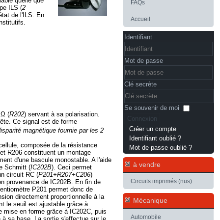
iable quelle que
FAQs
pe ILS (
2
tat de l'ILS. En
Accueil
titutifs.
Identifiant
Mot de passe
Clé secrète
Se souvenir de moi
KΩ (
R202
) servant à sa polarisation.
Connexion
rête. Ce signal est de forme
Créer un compte
disparité magnétique fournie par les 2
Identifiant oublié ?
cellule, composée de la résistance
Mot de passe oublié ?
 et R206 constituent un
montage
nt d'une bascule monostable. A l'aide
à vendre
de Schmitt (
IC202B
). Ceci permet
un circuit RC (
P201+R207+C206
)
Circuits imprimés (nus)
 en provenance de IC202B. En fin de
potentiomètre P201 permet donc de
nsion directement proportionnelle à la
Mécanique
nt le seuil est ajustable grâce à
le mise en forme grâce à IC202C, puis
Automobile
 à sa base. La sortie s'effectue sur le