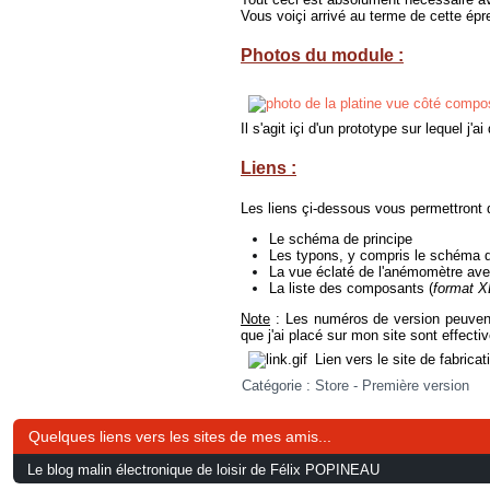
Vous voiçi arrivé au terme de cette ép
Photos du module :
Il s'agit içi d'un prototype sur lequel j'a
Liens :
Les liens çi-dessous vous permettront 
Le schéma de principe
Les typons, y compris le schéma d
La vue éclaté de l'anémomètre av
La liste des composants (
format 
Note
: Les numéros de version peuvent 
que j'ai placé sur mon site sont effecti
Lien vers le site de fabricat
Catégorie :
Store - Première version
Quelques liens vers les sites de mes amis...
Le blog malin électronique de loisir de Félix POPINEAU