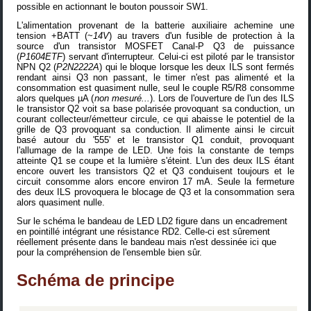
possible en actionnant le bouton poussoir SW1.
L'alimentation provenant de la batterie auxiliaire achemine une
tension +BATT (~
14V
) au travers d'un fusible de protection à la
source d'un transistor MOSFET Canal-P Q3 de puissance
(
P1604ETF
) servant d'interrupteur. Celui-ci est piloté par le transistor
NPN Q2 (
P2N2222A
) qui le bloque lorsque les deux ILS sont fermés
rendant ainsi Q3 non passant, le timer n'est pas alimenté et la
consommation est quasiment nulle, seul le couple R5/R8 consomme
alors quelques µA (
non mesuré...
). Lors de l'ouverture de l'un des ILS
le transistor Q2 voit sa base polarisée provoquant sa conduction, un
courant collecteur/émetteur circule, ce qui abaisse le potentiel de la
grille de Q3 provoquant sa conduction. Il alimente ainsi le circuit
basé autour du '555' et le transistor Q1 conduit, provoquant
l'allumage de la rampe de LED. Une fois la constante de temps
atteinte Q1 se coupe et la lumière s'éteint. L'un des deux ILS étant
encore ouvert les transistors Q2 et Q3 conduisent toujours et le
circuit consomme alors encore environ 17 mA. Seule la fermeture
des deux ILS provoquera le blocage de Q3 et la consommation sera
alors quasiment nulle.
Sur le schéma le bandeau de LED LD2 figure dans un encadrement
en pointillé intégrant une résistance RD2. Celle-ci est sûrement
réellement présente dans le bandeau mais n'est dessinée ici que
pour la compréhension de l'ensemble bien sûr.
Schéma de principe