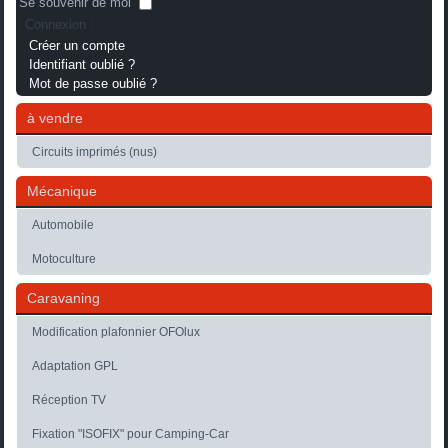
Se souvenir de moi
Connexion
Créer un compte
Identifiant oublié ?
Mot de passe oublié ?
à vendre
Circuits imprimés (nus)
Mécanique
Automobile
Motoculture
Caravaning
Modification plafonnier OFOlux
Adaptation GPL
Réception TV
Fixation "ISOFIX" pour Camping-Car