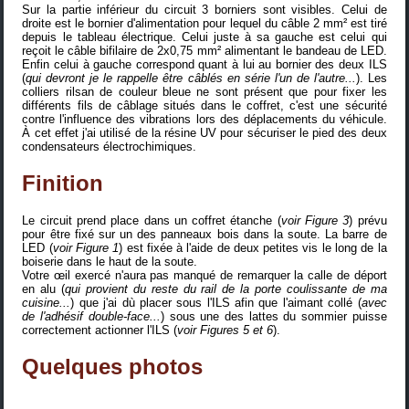
Sur la partie inférieur du circuit 3 borniers sont visibles. Celui de
droite est le bornier d'alimentation pour lequel du câble 2 mm² est tiré
depuis le tableau électrique. Celui juste à sa gauche est celui qui
reçoit le câble bifilaire de 2x0,75 mm² alimentant le bandeau de LED.
Enfin celui à gauche correspond quant à lui au bornier des deux ILS
(
qui devront je le rappelle être câblés en série l'un de l'autre...
). Les
colliers rilsan de couleur bleue ne sont présent que pour fixer les
différents fils de câblage situés dans le coffret, c'est une sécurité
contre l'influence des vibrations lors des déplacements du véhicule.
À cet effet j'ai utilisé de
la résine UV
pour sécuriser le pied des deux
condensateurs électrochimiques.
Finition
Le circuit prend place dans un coffret étanche (
voir Figure 3
) prévu
pour être fixé sur un des panneaux bois dans la soute. La barre de
LED (
voir Figure 1
) est fixée à l'aide de deux petites vis le long de la
boiserie dans le haut de la soute.
Votre œil exercé n'aura pas manqué de remarquer la calle de déport
en alu (
qui provient du reste du rail de la porte coulissante de ma
cuisine...
) que j'ai dù placer sous l'ILS afin que l'aimant collé (
avec
de l'adhésif double-face...
) sous une des lattes du sommier puisse
correctement actionner l'ILS (
voir Figures 5 et 6
).
Quelques photos