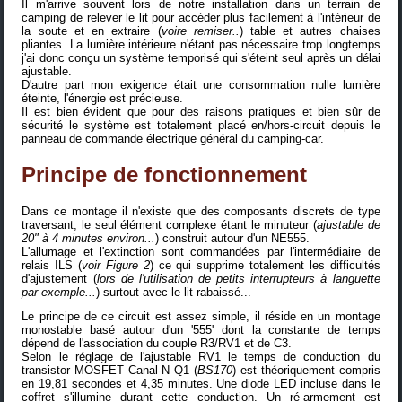
Il m'arrive souvent lors de notre installation dans un terrain de
camping de relever le lit pour accéder plus facilement à l'intérieur de
la soute et en extraire (
voire remiser..
) table et autres chaises
pliantes. La lumière intérieure n'étant pas nécessaire trop longtemps
j'ai donc conçu un système temporisé qui s'éteint seul après un délai
ajustable.
D'autre part mon exigence était une consommation nulle lumière
éteinte, l'énergie est précieuse.
Il est bien évident que pour des raisons pratiques et bien sûr de
sécurité le système est totalement placé en/hors-circuit depuis le
panneau de commande électrique général du camping-car.
Principe de fonctionnement
Dans ce montage il n'existe que des composants discrets de type
traversant, le seul élément complexe étant le minuteur (
ajustable de
20" à 4 minutes environ...
) construit autour d'un NE555.
L'allumage et l'extinction sont commandées par l'intermédiaire de
relais ILS (
voir Figure 2
) ce qui supprime totalement les difficultés
d'ajustement (
lors de l'utilisation de petits interrupteurs à languette
par exemple...
) surtout avec le lit rabaissé...
Le principe de ce circuit est assez simple, il réside en un montage
monostable basé autour d'un '555' dont la constante de temps
dépend de l'association du couple R3/RV1 et de C3.
Selon le réglage de l'ajustable RV1 le temps de conduction du
transistor MOSFET Canal-N Q1 (
BS170
) est théoriquement compris
en 19,81 secondes et 4,35 minutes. Une diode LED incluse dans le
coffret s'illumine durant cette conduction. Un ré-armement est