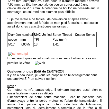
12,36 mm, comptant 8½ filets pour un diamètre mesuré d'environ
7,90 mm. La tête hexagonale du boulon correspond à une
clé/douille de Ø 13 mm. A noter que ce boulon ne possède aucun
marquage, ce qui rend son examen plus difficile.
Si je me réfère à ce
tableau de conversion
et après l'avoir
attentivement mesuré à l'aide de mon pied à coulisse, ce boulon
aurait donc les caractéristiques suivantes :
Diamètre nominal
UNC
Un
ified Screw Thread -
C
oarse Series
pouce
mm
TPI
Pas (mm)
5/16"
7,9375
18
1,41
En espérant que ces informations vous seront utiles au cas où
perdriez le vôtre...
Quelques photos
[Edit du 27/07/2023]
:
Il y en a beaucoup, je vous les propose en
téléchargement dans
une archive ZIP en suivant ce lien
.
Note
:
Ce moteur ne m'a jamais déçu, il démarre toujours aussi bien et
aussi facilement qu'à ses débuts.
L'inconvénient de cette petite machine : elle ne possède pas
d'embrayage entre la sortie moteur et l'arbre de transmission. Il
arrive donc parfois que le moteur cale lors de l'utilisation,
notamment lors du déroulement automatique de la tête à fil