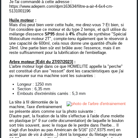
Je l'ai commandé à cette adresse :
https://www.adepem.com/dpm163634/filtre-a-air-4-6x4-cm-
5131001196
Huile moteur
:
Mais d'où peut bien venir cette huile, me direz-vous ? Et bien, si
l'on considère que ce moteur et du type 2 temps, et qu'il utilise du
mélange d'essence
SP95
dosé à
4%
d'huile de synthèse "
Spécial
Motoculture moteur 2T
", compte-tenu également que le réservoir à
une capacité de 600ml, cela nous donne une quantité d'huile de
24ml. Une partie bien sûr est brûlée avec l'essence, mais il en
reste suffisamment pour la lubrification de l'embiellage.
Arbre moteur
[Edit du 27/07/2023]
:
L'arbre moteur logé dans ce que HOMELITE appelle la "perche"
est constitué d'un axe "ressort" dont les caractéristiques que j'ai
pu mesurer sur ma machine sont les suivantes :
Longeur : 1250 mm
Section : 6,35 mm
Embouts d'extrémités carrés : 5,3 mm
La tête à fil démontée de la
machine, l'axe d'entrainement
se présente alors comme sur la photo suivante :
D'autre part, la fixation de la tête s'effectue à l'aide d'une molette
en plastique (
n° 9 sur cette documentation
) de laquelle le boulon
sort très souvent, avec le risque de le perdre dans l'herbe... Il
s'agit d'un
boulon au pas Américain de 5/16" (∅
7,9375 mm
) en
acier
(
pas de vis à droite...
) dont la longueur du filetage mesure