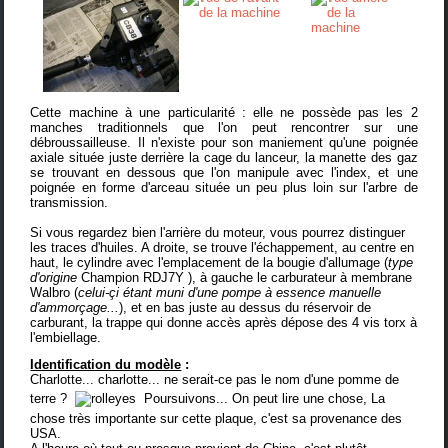
Cette machine à une particularité : elle ne possède pas les 2
manches traditionnels que l'on peut rencontrer sur une
débroussailleuse. Il n'existe pour son maniement qu'une poignée
axiale située juste derrière la cage du lanceur, la manette des gaz
se trouvant en dessous que l'on manipule avec l'index, et une
poignée en forme d'arceau située un peu plus loin sur l'arbre de
transmission.
Si vous regardez bien l'arrière du moteur, vous pourrez distinguer
les traces d'huiles. A droite, se trouve l'échappement, au centre en
haut, le cylindre avec l'emplacement de la bougie d'allumage (
type
d'origine
Champion RDJ7Y
), à gauche le carburateur à membrane
Walbro (
celui-çi étant muni d'une pompe à essence manuelle
d'ammorçage...
), et en bas juste au dessus du réservoir de
carburant, la trappe qui donne accès après dépose des 4 vis torx à
l'embiellage.
Identification du modèle
:
Charlotte... charlotte... ne serait-ce pas le nom d'une pomme de
terre ?
Poursuivons... On peut lire une chose, La
chose très importante sur cette plaque, c'est sa provenance des
USA.