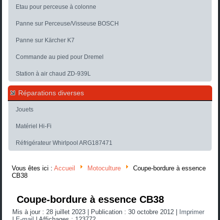
Etau pour perceuse à colonne
Panne sur Perceuse/Visseuse BOSCH
Panne sur Kärcher K7
Commande au pied pour Dremel
Station à air chaud ZD-939L
Réparations diverses
Jouets
Matériel Hi-Fi
Réfrigérateur Whirlpool ARG187471
Vous êtes ici :
Accueil
Motoculture
Coupe-bordure à essence
CB38
Coupe-bordure à essence CB38
Mis à jour : 28 juillet 2023
|
Publication : 30 octobre 2012
|
Imprimer
|
E-mail
|
Affichages : 123772