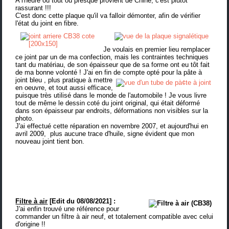
A l'heure où tout ou presque provient de Chine, c'est plutôt
rassurant !!!
C'est donc cette plaque qu'il va falloir démonter, afin de vérifier
l'état du joint en fibre.
Je voulais en premier lieu remplacer
ce joint par un de ma confection, mais les contraintes techniques
tant du matériau, de son épaisseur que de sa forme ont eu tôt fait
de ma bonne volonté ! J'ai en fin de compte opté pour la pâte à
joint bleu
, plus pratique à mettre
en oeuvre, et tout aussi efficace,
puisque très utilisé dans le monde de l'automobile ! Je vous livre
tout de même le dessin coté du joint original, qui était déformé
dans son épaisseur par endroits, déformations non visibles sur la
photo.
J'ai effectué cette réparation en novembre 2007, et aujourd'hui en
avril 2009, plus aucune trace d'huile, signe évident que mon
nouveau joint tient bon.
Filtre à air
[Edit du 08/08/2021] :
J'ai enfin trouvé une référence pour
commander un filtre à air neuf, et totalement compatible avec celui
d'origine !!