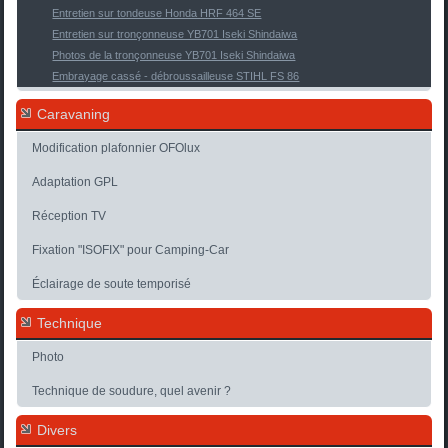
Entretien sur tondeuse Honda HRF 464 SE
Entretien sur tronçonneuse YB701 Iseki Shindaiwa
Photos de la tronçonneuse YB701 Iseki Shindaiwa
Embrayage cassé - débroussailleuse STIHL FS 86
Caravaning
Modification plafonnier OFOlux
Adaptation GPL
Réception TV
Fixation "ISOFIX" pour Camping-Car
Éclairage de soute temporisé
Technique
Photo
Technique de soudure, quel avenir ?
Divers