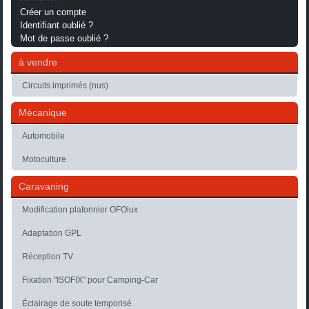
Créer un compte
Identifiant oublié ?
Mot de passe oublié ?
à vendre
Circuits imprimés (nus)
Mécanique
Automobile
Motoculture
Caravaning
Modification plafonnier OFOlux
Adaptation GPL
Réception TV
Fixation "ISOFIX" pour Camping-Car
Éclairage de soute temporisé