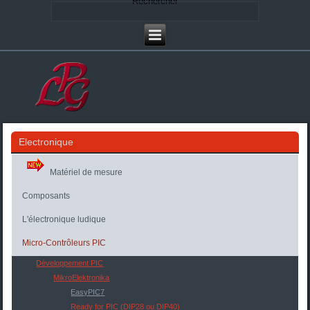
Rechercher
Electronique
Matériel de mesure
Composants
L'électronique ludique
Micro-Contrôleurs PIC
Développement PIC
MikroElektronika
EasyPIC7
Ready for PIC (DIP28 ou DIP40)