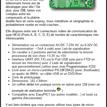
tellemment l'envie est de
développer pour elle ! De
plus, pour 29$, faites vos
comptes entre les
composants et la platine
double face en verre expoxy, trous métallisés et sérigraphiée et...
probablement routée en multi-couches...
Elle dispose outre ses 4 connecteurs mâles de communication de
type HE10 (Ports A, B, C, D, E) de nombre de caractéristiques très
intéressantes :
Alimentation via un connecteur AC/DC 7-23V AC ou 9-32V DC
(
consommation: ~7mA à vide
) avec Led de signalisation
Un cavalier à 2 positions permet de sélectionner la tension
processeur de son choix +3,3V ou +5V
Interface UART (RX.TX) via le Port USB (
une puce FTDI en
assure les fonctions
) avec 2 Leds de signalisation
que personnellement j'utilise avec
mon Programmateur ICD2
Livré avec un micro-contrôleur
PIC18F25K22
(
avec Bootloader
),
un quartz de 8MHz, un câble USB et un DVD-Rom
Zone de prototypage
Dimensions: 141 x 84mm
Un
coffret dédié
fort pratique existe en option pour 15$ (
voici un
exemple de réalisation terminée
)
Compatible avec
EasyPIC7
(
ou autres modèles...
) et toute sa
gamme d'accessoires
Il est bien évident que vous pouvez utiliser tous types de micro-