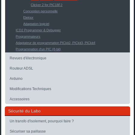
Clicker 2 for PIC18FJ
Conception personnelle
Elektor
Adaptation logiciel
ICD2 Programmer & Debugger
Programmateurs
Adaptateur de programmation PICkit2, PICkit3, PICkit4
Programmation d'un PIC (8-bit)
Revues d'électronique
Routeur ADSL
Arduino
Modifications Techniques
Accessoires
Sécurité du Labo
Un transfo d'isolement, pourquoi faire ?
Sécuriser sa paillasse