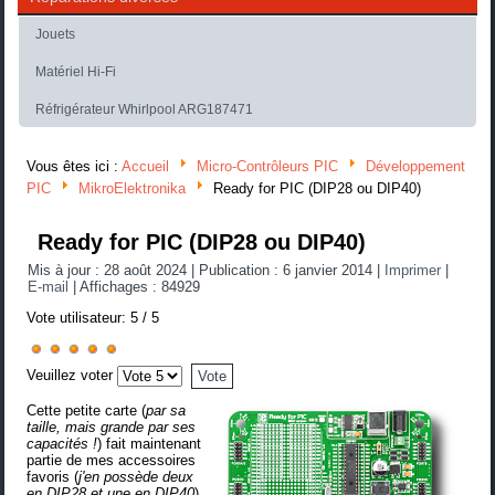
Jouets
Matériel Hi-Fi
Réfrigérateur Whirlpool ARG187471
Vous êtes ici :
Accueil
Micro-Contrôleurs PIC
Développement
PIC
MikroElektronika
Ready for PIC (DIP28 ou DIP40)
Ready for PIC (DIP28 ou DIP40)
Mis à jour : 28 août 2024
|
Publication : 6 janvier 2014
|
Imprimer
|
E-mail
|
Affichages : 84929
Vote utilisateur:
5
/
5
Veuillez voter
Cette petite carte (
par sa
taille, mais grande par ses
ca
pacités !
) fait maintenant
partie de mes accessoires
favoris (
j'en possède deux
en DIP28 et une en DIP40
),