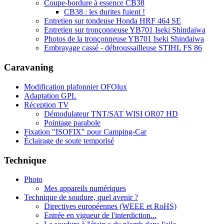
Coupe-bordure à essence CB38
CB38 : les durites fuient !
Entretien sur tondeuse Honda HRF 464 SE
Entretien sur tronçonneuse YB701 Iseki Shindaiwa
Photos de la tronçonneuse YB701 Iseki Shindaiwa
Embrayage cassé - débroussailleuse STIHL FS 86
Caravaning
Modification plafonnier OFOlux
Adaptation GPL
Réception TV
Démodulateur TNT/SAT WISI OR07 HD
Pointage parabole
Fixation "ISOFIX" pour Camping-Car
Éclairage de soute temporisé
Technique
Photo
Mes appareils numériques
Technique de soudure, quel avenir ?
Directives européennes (WEEE et RoHS)
Entrée en vigueur de l'interdiction...