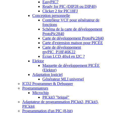
EasyPIC7
Ready for PIC (DIP28 ou DIP40)
Clicker 2 for PIC18FJ
Conception personnelle
Contrôleur VCF pour générateur de
fonctions
Schéma de la carte de développement
ProtoPic2840
Carte de développement ProtoPic2840
Carte d'extension maison pour PICÉE
Carte de développement
myPIC_P18F46K22
Écran LCD 40x4 en I2C ?
Elektor
Maquette de développement PICÉE
(Elektor)
Adaptation logiciel
Générateur MLI universel
ICD2 Programmer & Debugger
Programmateurs
Microchip
PICkit3 "briqué"
Adaptateur de programmation PICkit2, PICkit3,
PICkit4
Programmation d'un PIC (8-bit)