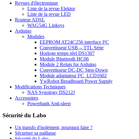
Revues d'électronique
Liste de la revue Elektor
Liste de la revue LED
Routeur ADSL
WAG54G Linksys
Arduino
Modules
EEPROM AT24C256 interface I²C
Convertisseur USB -- TTL Série
Horloge temps réel DS1307
Module Bluetooth HC06
Module 2 Relais for Arduino
Convertisseur DC-DC Step-Down
Module adaptateur I²C_LCD1602
YwRobot Breadboard Power Supply
Modifications Techniques
NAS Synology DS212J
Accessoires
Powerbank Anti-sleep
Sécurité du Labo
Un transfo d'isolement, pourquoi faire ?
Sécuriser sa paillasse
Sécurité du Labo