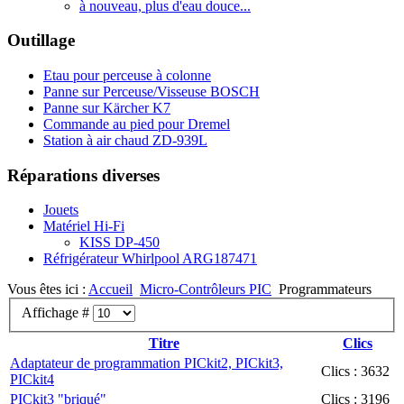
à nouveau, plus d'eau douce...
Outillage
Etau pour perceuse à colonne
Panne sur Perceuse/Visseuse BOSCH
Panne sur Kärcher K7
Commande au pied pour Dremel
Station à air chaud ZD-939L
Réparations diverses
Jouets
Matériel Hi-Fi
KISS DP-450
Réfrigérateur Whirlpool ARG187471
Vous êtes ici :
Accueil
Micro-Contrôleurs PIC
Programmateurs
Affichage #
Titre
Clics
Adaptateur de programmation PICkit2, PICkit3,
Clics : 3632
PICkit4
PICkit3 "briqué"
Clics : 3196