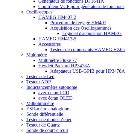
Générateur de fonctions DF1641A
Contrôleur VCF pour générateur de fonctions
Oscilloscopes
HAMEG HM407-2
Procédure de réglage HM407
Acquisition des Oscillogrammes
Logiciel d'acquisition HAMEG
HAMEG HM412-5
Accessoires
Testeur de composants HAMEG HZ65
Multimètre
Multimètre Fluke 77
Hewlett Packard HP3478A
Adaptateur USB-GPIB pour HP3478A
Testeur de Led
Testeur AOP
Inductancemètre autonome
avec écran LCD
avec écran OLED
Milliohmmètre
ESR-mètre analogique
Sonde différentielle
Testeur de diodes Zener
Testeur de Quartz
Sonde de court-circuit