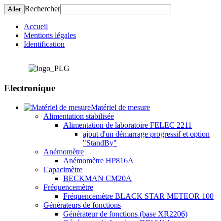
Rechercher
Accueil
Mentions légales
Identification
Electronique
Matériel de mesure
Alimentation stabilisée
Alimentation de laboratoire FELEC 2211
ajout d'un démarrage progressif et option
"StandBy"
Anémomètre
Anémomètre HP816A
Capacimètre
BECKMAN CM20A
Fréquencemètre
Fréquencemètre BLACK STAR METEOR 100
Générateurs de fonctions
Générateur de fonctions (base XR2206)