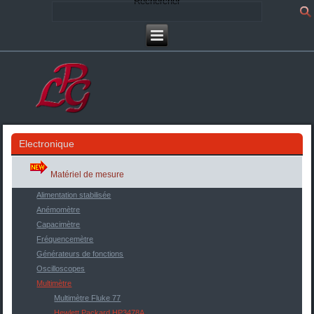
Rechercher
Electronique
Matériel de mesure
Alimentation stabilisée
Anémomètre
Capacimètre
Fréquencemètre
Générateurs de fonctions
Oscilloscopes
Multimètre
Multimètre Fluke 77
Hewlett Packard HP3478A