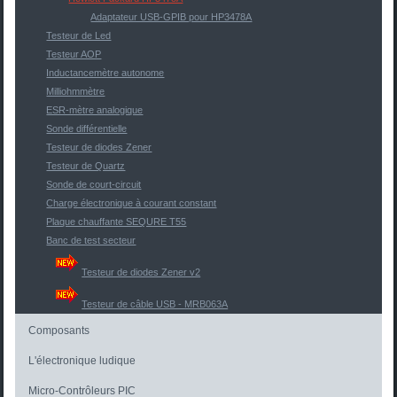
Adaptateur USB-GPIB pour HP3478A
Testeur de Led
Testeur AOP
Inductancemètre autonome
Milliohmmètre
ESR-mètre analogique
Sonde différentielle
Testeur de diodes Zener
Testeur de Quartz
Sonde de court-circuit
Charge électronique à courant constant
Plaque chauffante SEQURE T55
Banc de test secteur
Testeur de diodes Zener v2
Testeur de câble USB - MRB063A
Composants
L'électronique ludique
Micro-Contrôleurs PIC