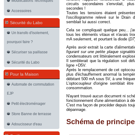
Modifications Techniques
circuits secondaires s'envolait, 
secondes !
Accessoires
Toutes les tensions étaient présente
l'oscillogramme relevé sur le Drain 
semblait lui aussi correct.
Sécurité du Labo
Cela se compliquait quelque peu... j'
Un transfo d'isolement,
tous les éléments vitaux et n'avais 
mA seulement, et pourtant la diode (
D7
pourquoi faire ?
Après avoir extrait la carte d'alimenta
figurant sur une petite plaque signal
Sécuriser sa paillasse
condensateurs ont littéralement explosé
Il semblerait que la régulation soit déf
Sécurité du Labo
ligne +D5V.
Après le remplacement de cet optocoupl
Pour la Maison
plus d'échauffement anormal la tempéra
débitant 500 mA sous 5V, à une fréqu
L'optocoupleur d'origine semblait êt
Automate de commutation
consommation.
EJP
N'ayant trouvé aucun document ni schéma s
fonctionnement d'une alimentation à d
Petit électroménager
C'est ma façon de procéder depuis touj
dépannage.
Store Banne de terrasse
Schéma de principe
Adoucisseur d'eau