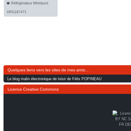
Réfrigérateur Whirlpool
ARG187471
Quelques liens vers les sites de mes amis...
Le blog malin électronique de loisir de Félix POPINEAU
Licence Creative Commons