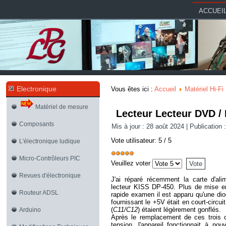
ACCUEI
Electronique
Vous êtes ici :
Accueil
Matériel Hi-Fi
Matériel de mesure
Lecteur Lecteur DVD /
Composants
Mis à jour : 28 août 2024
|
Publication :
Vote utilisateur:
5
/
5
L'électronique ludique
Micro-Contrôleurs PIC
Veuillez voter
Revues d'électronique
J'ai réparé récemment la carte d'alim
lecteur KISS DP-450. Plus de mise en
Routeur ADSL
rapide examen il est apparu qu'une dio
fournissant le +5V était en court-circui
(
C11/C12
) étaient légèrement gonflés.
Arduino
Après le remplacement de ces trois 
tension, l'appareil fonctionnait à n