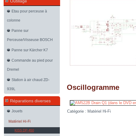
Outillage
Etau pour perceuse à
colonne
Panne sur
Perceuse/Visseuse BOSCH
Panne sur Kärcher K7
Commande au pied pour
Dremel
Station à air chaud ZD-
Oscillogramme
939L
Réparations diverses
Jouets
Catégorie :
Matériel Hi-Fi
Matériel Hi-Fi
KISS DP-450