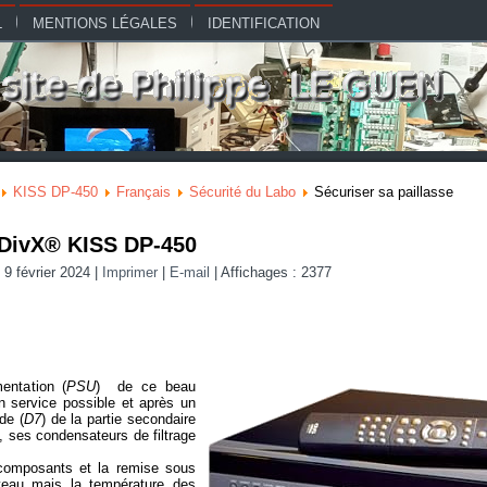
L
MENTIONS LÉGALES
IDENTIFICATION
KISS DP-450
Français
Sécurité du Labo
Sécuriser sa paillasse
 DivX® KISS DP-450
 9 février 2024
|
Imprimer
|
E-mail
|
Affichages : 2377
entation (
PSU
)
de ce beau
 service possible et après un
de (
D7
) de la partie secondaire
t, ses condensateurs de filtrage
composants et la remise sous
ouveau mais la température des