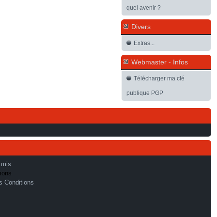
quel avenir ?
Divers
Extras...
Webmaster - Infos
Télécharger ma clé
publique PGP
 mis
mons
s Conditions