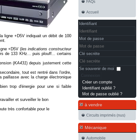
FAQs
Accueil
Identifiant
 ligne +D5V indiquait un débit de 100
Mot de passe
ent.
ligne +D5V (
les indications constructeur
rs de 133 KHz... puis plouff... certains
Clé secrète
ension (
KA431
) depuis justement cette
Se souvenir de moi
condaire, tout est rentré dans l'ordre,
Connexion
a paillasse avec la charge électronique
Créer un compte
 bien trop d'énergie pour une si faible
Identifiant oublié ?
Mot de passe oublié ?
availler et surveiller le bon
à vendre
te très confortable pour le
Circuits imprimés (nus)
Mécanique
Automobile