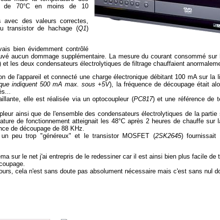
plus de 70°C en moins de 10
s avec des valeurs correctes,
du transistor de hachage (
Q1
)
avais bien évidemment contrôlé
trouvé aucun dommage supplémentaire. La mesure du courant consommé sur la
) et les deux condensateurs électrolytiques de filtrage chauffaient anormalem
tion de l'appareil et connecté une charge électronique débitant 100 mA sur la 
étique indiquent 500 mA max. sous +5V
), la fréquence de découpage était alo
s...
aillante, elle est réalisée via un optocoupleur (
PC817
) et une référence de t
eur ainsi que de l'ensemble des condensateurs électrolytiques de la partie se
ture de fonctionnement atteignait les 48°C après 2 heures de chauffe sur l
ence de découpage de 88 KHz.
re un peu trop "généreux" et le transistor MOSFET (
2SK2645
) fournissait
ur le net j'ai entrepris de le redessiner car il est ainsi bien plus facile de tr
écoupage.
ours, cela n'est sans doute pas absolument nécessaire mais c'est sans nul dou