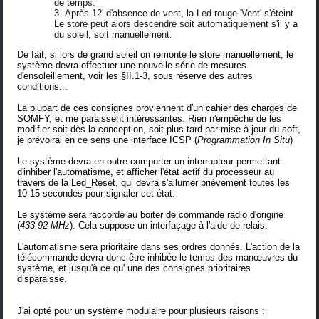
de temps.
Après 12' d'absence de vent, la Led rouge 'Vent' s'éteint.
Le store peut alors descendre soit automatiquement s'il y a
du soleil, soit manuellement.
De fait, si lors de grand soleil on remonte le store manuellement, le
système devra effectuer une nouvelle série de mesures
d'ensoleillement, voir les §II.1-3, sous réserve des autres
conditions...
La plupart de ces consignes proviennent d'un cahier des charges de
SOMFY, et me paraissent intéressantes. Rien n'empêche de les
modifier soit dès la conception, soit plus tard par mise à jour du soft,
je prévoirai en ce sens une interface ICSP (
Programmation In Situ
)
Le système devra en outre comporter un interrupteur permettant
d'inhiber l'automatisme, et afficher l'état actif du processeur au
travers de la Led_Reset, qui devra s'allumer brièvement toutes les
10-15 secondes pour signaler cet état.
Le système sera raccordé au boiter de commande radio d'origine
(
433,92 MHz
). Cela suppose un interfaçage à l'aide de relais.
L'automatisme sera prioritaire dans ses ordres donnés. L'action de la
télécommande devra donc être inhibée le temps des manœuvres du
système, et jusqu'à ce qu' une des consignes prioritaires
disparaisse.
J'ai opté pour un système modulaire pour plusieurs raisons :