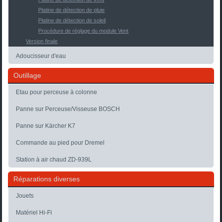
Platine de détection de pluie
Platine de détection de soleil
Procédure de réglage du module Vent
Version finale
Adoucisseur d'eau
Outillage
Etau pour perceuse à colonne
Panne sur Perceuse/Visseuse BOSCH
Panne sur Kärcher K7
Commande au pied pour Dremel
Station à air chaud ZD-939L
Réparations diverses
Jouets
Matériel Hi-Fi