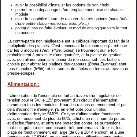
avoir la possibilité d'installer les options de son choix
permettre un dépannage et/ou remplacement aisé de chaque
module
avoir la possibilité future de rajouter d'autres options (
dans l'idée
d'une petite station météo par exemple...
)
pourquoi pas de faire évoluer un module analogique vers le tout
numérique
La contre-partie non négligeable est le câblage important du fait de la
multiplicité des platines. C'est cependant la solution que j'ai retenue
car les 3 modules (
Vent, Pluie, Soleil
) se trouveront sur le toit,
probablement à proximité d'une gouttière, et la platine de gestion
avec son alimentation à l'intérieur de mon sous-sol. Les boitiers
choisis pour abriter les platines des capteurs (
Bopla Euromas
) sont
tous étanches (
IP65
), et les sorties de câbles se feront au travers de
presse-étoupes.
Alimentation :
L'alimentation de l'ensemble se fait au travers d'un régulateur de
tension pour le 5V, le 12V provenant d'un circuit d'alimentation
commun à tous les modules. Pour des raisons de rendement et par-
delà d'économie d'énergie, j'ai en effet opté pour un
bloc
d'alimentation de type SMPS
. Ce type d'alimentation fonctionne
avec un rendement de plus de 80%, affiche un minimum de pertes
et d'échauffement, et offre une protection contre les surtensions,
tout ceci grâce à des composants très performants. De plus, leur
plage de fonctionnement est large (de 85 à 264V environ, et à une
fréquence de 47-63Hz), ce qui autorise une utilisation sous toutes