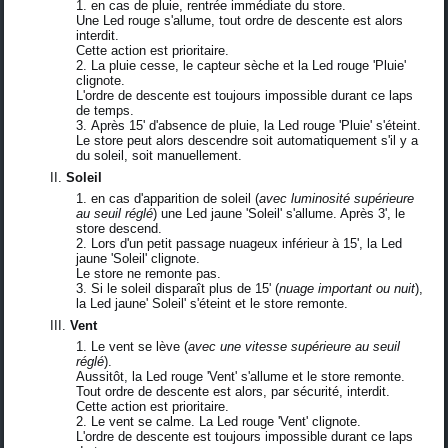
en cas de pluie, rentrée immédiate du store.
Une Led rouge s'allume, tout ordre de descente est alors
interdit.
Cette action est prioritaire.
La pluie cesse, le capteur sèche et la Led rouge 'Pluie'
clignote.
L'ordre de descente est toujours impossible durant ce laps
de temps.
Après 15' d'absence de pluie, la Led rouge 'Pluie' s'éteint.
Le store peut alors descendre soit automatiquement s'il y a
du soleil, soit manuellement.
Soleil
en cas d'apparition de soleil (
avec luminosité supérieure
au seuil réglé
) une Led jaune 'Soleil' s'allume. Après 3', le
store descend.
Lors d'un petit passage nuageux inférieur à 15', la Led
jaune 'Soleil' clignote.
Le store ne remonte pas.
Si le soleil disparaît plus de 15' (
nuage important ou nuit
),
la Led jaune' Soleil' s'éteint et le store remonte.
Vent
Le vent se lève (
avec une vitesse supérieure au seuil
réglé
).
Aussitôt, la Led rouge 'Vent' s'allume et le store remonte.
Tout ordre de descente est alors, par sécurité, interdit.
Cette action est prioritaire.
Le vent se calme. La Led rouge 'Vent' clignote.
L'ordre de descente est toujours impossible durant ce laps