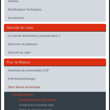
Arduino
Modifications Techniques
Accessoires
Sécurité du Labo
Un transfo d'isolement, pourquoi faire ?
Sécuriser sa paillasse
Sécurité du Labo
Pour la Maison
Automate de commutation EJP
Petit électroménager
Store Banne de terrasse
Première version
Automatisme pour store banne
Système de commande radio
Platine de détection de vent