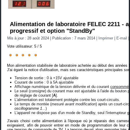
Alimentation de laboratoire FELEC 2211 - 
progressif et option "StandBy"
Mis à jour : 28 août 2024
|
Publication : 7 mars 2014
|
Imprimer
|
E-mail
Vote utilisateur:
5
/
5
Mon alimentation stabilisée de laboratoire achetée au début des années 
J'ai égaré la notice d'utilisation, mais ses caractéristiques principales son
Tension de sortie : 0 à +15V ajustable
Courant de sortie : 0 à 5A ajustable
Affichage numérique de la tension délivrée et du courant
consommé
Le seuil (
consigne
) du courant max est ajustable à l'aide du bouton p
de réglage de courant [
A
].
L'alimentation est totalement protégée contre les court-circuits.
Le temps de montée (
mesuré avant modification
) après un court-cir
oscillogramme 1
...
)
L'appareil ne dispose pas d'un mode de Standby, seul l'interrupteur g
J'avais choisi cette alimentation à l'époque où je réparais des came
exigeaient, afin de pouvoir entrer en mode de programmation de leur cir
une tension de commande de 3V. La tension devait alors remonter très