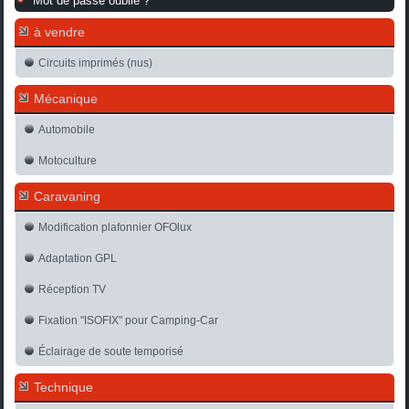
Mot de passe oublié ?
à vendre
Circuits imprimés (nus)
Mécanique
Automobile
Motoculture
Caravaning
Modification plafonnier OFOlux
Adaptation GPL
Réception TV
Fixation "ISOFIX" pour Camping-Car
Éclairage de soute temporisé
Technique