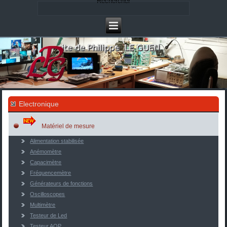
Rechercher
Electronique
Matériel de mesure
Alimentation stabilisée
Anémomètre
Capacimètre
Fréquencemètre
Générateurs de fonctions
Oscilloscopes
Multimètre
Testeur de Led
Testeur AOP