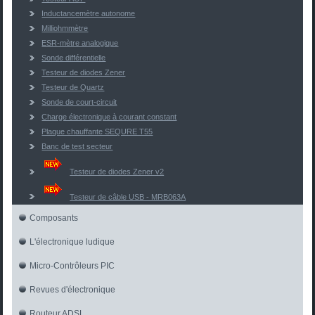
Inductancemètre autonome
Milliohmmètre
ESR-mètre analogique
Sonde différentielle
Testeur de diodes Zener
Testeur de Quartz
Sonde de court-circuit
Charge électronique à courant constant
Plaque chauffante SEQURE T55
Banc de test secteur
Testeur de diodes Zener v2
Testeur de câble USB - MRB063A
Composants
L'électronique ludique
Micro-Contrôleurs PIC
Revues d'électronique
Routeur ADSL