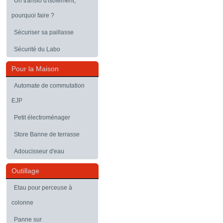
Un transfo d'isolement,
pourquoi faire ?
Sécuriser sa paillasse
Sécurité du Labo
Pour la Maison
Automate de commutation
EJP
Petit électroménager
Store Banne de terrasse
Adoucisseur d'eau
Outillage
Etau pour perceuse à
colonne
Panne sur