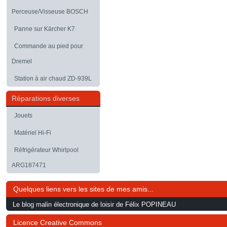
Perceuse/Visseuse BOSCH
Panne sur Kärcher K7
Commande au pied pour
Dremel
Station à air chaud ZD-939L
Réparations diverses
Jouets
Matériel Hi-Fi
Réfrigérateur Whirlpool
ARG187471
Quelques liens vers les sites de mes amis...
Le blog malin électronique de loisir de Félix POPINEAU
Licence Creative Commons