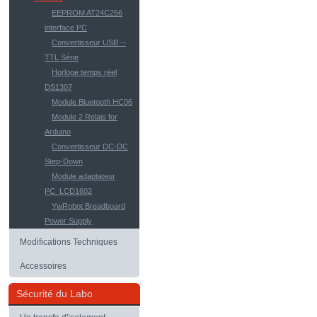
EEPROM AT24C256
interface I²C
Convertisseur USB --
TTL Série
Horloge temps réel
DS1307
Module Bluetooth HC06
Module 2 Relais for
Arduino
Convertisseur DC-DC
Step-Down
Module adaptateur
I²C_LCD1602
YwRobot Breadboard
Power Supply
Modifications Techniques
Accessoires
Sécurité du Labo