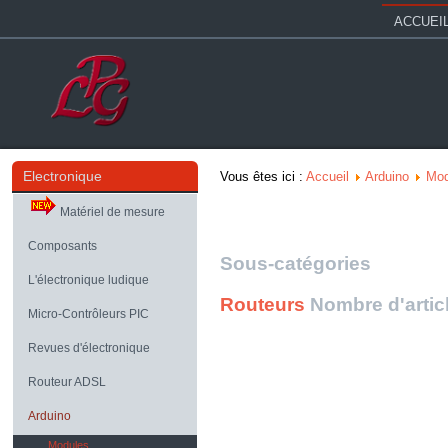
ACCUEI
Electronique
Vous êtes ici :
Accueil
Arduino
Mod
Matériel de mesure
Composants
Sous-catégories
L'électronique ludique
Routeurs
Nombre d'artic
Micro-Contrôleurs PIC
Revues d'électronique
Routeur ADSL
Arduino
Modules