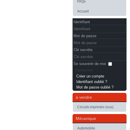
FAQs
Accueil
Identifiant
Mot de passe
Clé secrète
Se souvenir de moi
Connexion
Créer un compte
Identifiant oublié ?
Mot de passe oublié ?
à vendre
Circuits imprimés (nus)
Mécanique
Automobile