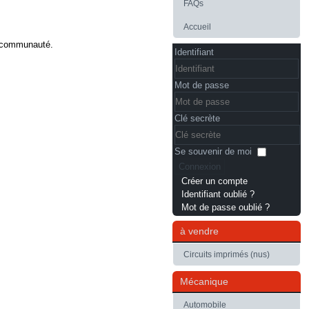
FAQs
Accueil
a communauté.
Identifiant
Mot de passe
Clé secrète
Se souvenir de moi
Connexion
Créer un compte
Identifiant oublié ?
Mot de passe oublié ?
à vendre
Circuits imprimés (nus)
Mécanique
Automobile