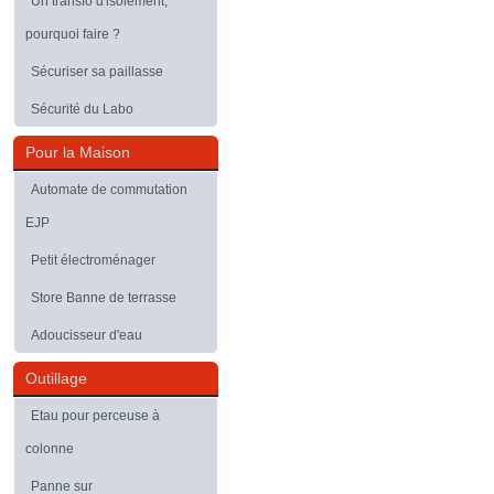
Un transfo d'isolement,
pourquoi faire ?
Sécuriser sa paillasse
Sécurité du Labo
Pour la Maison
Automate de commutation
EJP
Petit électroménager
Store Banne de terrasse
Adoucisseur d'eau
Outillage
Etau pour perceuse à
colonne
Panne sur