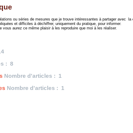
ique
ulations ou séries de mesures que je trouve intéressantes à partager avec l
uées et difficiles à déchiffrer, uniquement du pratique, pour informer.
e vous aurez ce même plaisir à les reproduire que moi à les réaliser.
14
s : 8
s
Nombre d'articles : 1
es
Nombre d'articles : 1