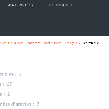
L
MENTIONS LÉGALES
IDENTIFICATION
ules
YwRobot Breadboard Power Supply
Français
Electronique
ticles : 3
s : 27
s : 2
bre d'articles : 7