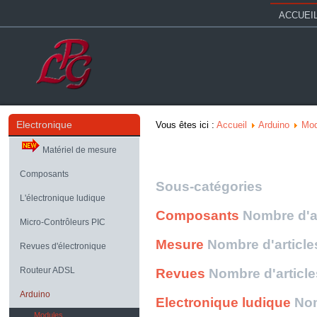
ACCUEI
Electronique
Vous êtes ici :
Accueil
Arduino
Mod
Matériel de mesure
Composants
Sous-catégories
L'électronique ludique
Composants
Nombre d'ar
Micro-Contrôleurs PIC
Mesure
Nombre d'article
Revues d'électronique
Routeur ADSL
Revues
Nombre d'article
Arduino
Electronique ludique
Nom
Modules