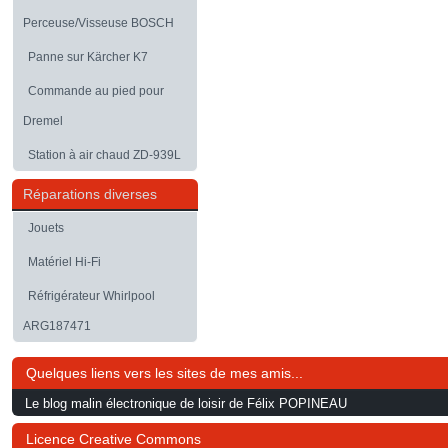
Perceuse/Visseuse BOSCH
Panne sur Kärcher K7
Commande au pied pour
Dremel
Station à air chaud ZD-939L
Réparations diverses
Jouets
Matériel Hi-Fi
Réfrigérateur Whirlpool
ARG187471
Quelques liens vers les sites de mes amis...
Le blog malin électronique de loisir de Félix POPINEAU
Licence Creative Commons