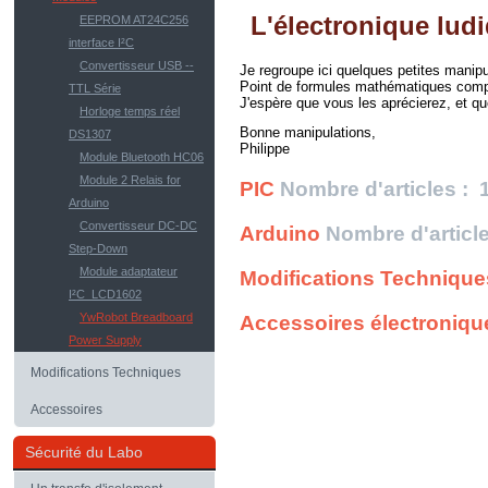
L'électronique lud
EEPROM AT24C256
interface I²C
Convertisseur USB --
Je regroupe ici quelques petites manip
Point de formules mathématiques compliq
TTL Série
J'espère que vous les aprécierez, et qu
Horloge temps réel
Bonne manipulations,
DS1307
Philippe
Module Bluetooth HC06
Module 2 Relais for
PIC
Nombre d'articles : 
Arduino
Convertisseur DC-DC
Arduino
Nombre d'article
Step-Down
Module adaptateur
Modifications Technique
I²C_LCD1602
YwRobot Breadboard
Accessoires électroniqu
Power Supply
Modifications Techniques
Accessoires
Sécurité du Labo