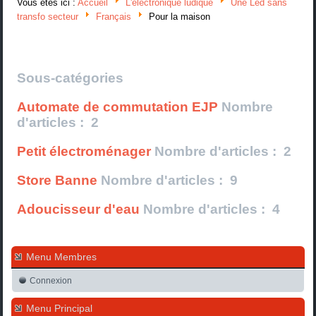
Vous êtes ici :
Accueil
L'électronique ludique
Une Led sans
transfo secteur
Français
Pour la maison
Sous-catégories
Automate de commutation EJP
Nombre
d'articles : 2
Petit électroménager
Nombre d'articles : 2
Store Banne
Nombre d'articles : 9
Adoucisseur d'eau
Nombre d'articles : 4
Menu Membres
Connexion
Menu Principal