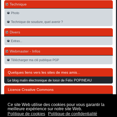
Technique
Photo
Technique de soudure, quel avenir ?
Divers
Extras...
Webmaster - Infos
Télécharger ma clé publique PGP
Quelques liens vers les sites de mes amis...
Le blog malin électronique de loisir de Félix POPINEAU
Licence Creative Commons
L'ensemble de ce site hormis une notification spécifique
est mis
Ce site Web utilise des cookies pour vous garantir la
à disposition selon les termes de la
Licence Creative
meilleure expérience sur notre site Web.
Commons
Politique de cookies
Politique de confidentialité