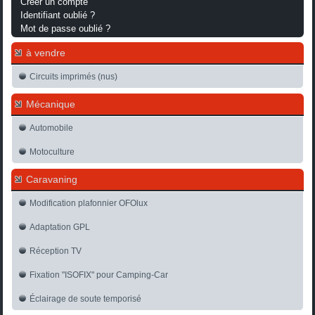
Créer un compte
Identifiant oublié ?
Mot de passe oublié ?
à vendre
Circuits imprimés (nus)
Mécanique
Automobile
Motoculture
Caravaning
Modification plafonnier OFOlux
Adaptation GPL
Réception TV
Fixation "ISOFIX" pour Camping-Car
Éclairage de soute temporisé