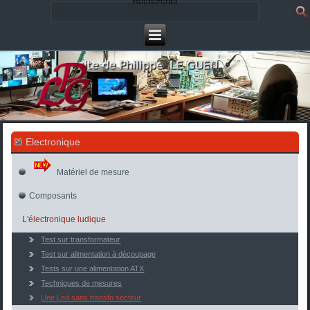
Rechercher
Electronique
Matériel de mesure
Composants
L'électronique ludique
Test sur transformateur
Test sur alimentation à découpage
Tests sur une alimentation ATX
Techniques de mesures
Une Led sans transfo secteur