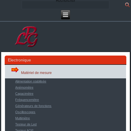
Rechercher
Electronique
Matériel de mesure
Alimentation stabilisée
Anémomètre
Capacimètre
Fréquencemètre
Générateurs de fonctions
Oscilloscopes
Multimètre
Testeur de Led
Testeur AOP