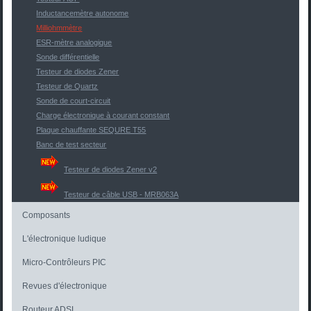
Inductancemètre autonome
Milliohmmètre
ESR-mètre analogique
Sonde différentielle
Testeur de diodes Zener
Testeur de Quartz
Sonde de court-circuit
Charge électronique à courant constant
Plaque chauffante SEQURE T55
Banc de test secteur
Testeur de diodes Zener v2
Testeur de câble USB - MRB063A
Composants
L'électronique ludique
Micro-Contrôleurs PIC
Revues d'électronique
Routeur ADSL