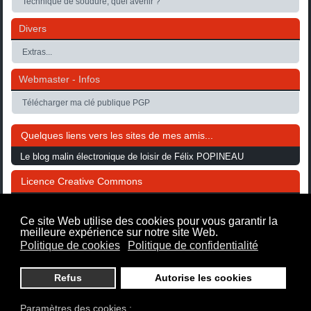
Technique de soudure, quel avenir ?
Divers
Extras...
Webmaster - Infos
Télécharger ma clé publique PGP
Quelques liens vers les sites de mes amis...
Le blog malin électronique de loisir de Félix POPINEAU
Licence Creative Commons
L'ensemble de ce site hormis une notification spécifique
est mis
Ce site Web utilise des cookies pour vous garantir la
à disposition selon les termes de la
Licence Creative
meilleure expérience sur notre site Web.
Commons
Politique de cookies
Politique de confidentialité
Attribution - Pas d'Utilisation Commerciale - Partage
dans les Mêmes Conditions
Refus
Autorise les cookies
3.0 France.
Paramètres des cookies :