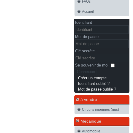
FAQs
Accueil
Identifiant
Mot de passe
Clé secrète
Se souvenir de moi
Connexion
Créer un compte
Identifiant oublié ?
Mot de passe oublié ?
à vendre
Circuits imprimés (nus)
Mécanique
Automobile