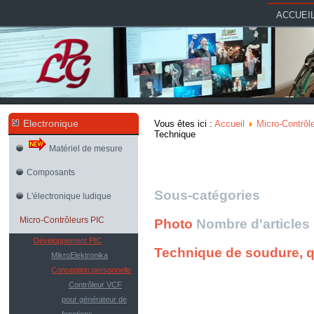
ACCUEI
Electronique
Vous êtes ici :
Accueil
Micro-Contrôl
Technique
Matériel de mesure
Composants
Sous-catégories
L'électronique ludique
Micro-Contrôleurs PIC
Photo
Nombre d'articles 
Développement PIC
Technique de soudure, q
MikroElektronika
Conception personnelle
Contrôleur VCF
pour générateur de