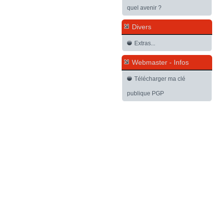
quel avenir ?
Divers
Extras...
Webmaster - Infos
Télécharger ma clé
publique PGP