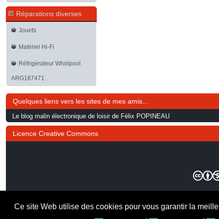
Réparations diverses
Jouets
Matériel Hi-Fi
Réfrigérateur Whirlpool
ARG187471
Quelques liens vers les sites de mes amis...
Le blog malin électronique de loisir de Félix POPINEAU
Licence Creative Commons
Ce site Web utilise des cookies pour vous garantir la meill