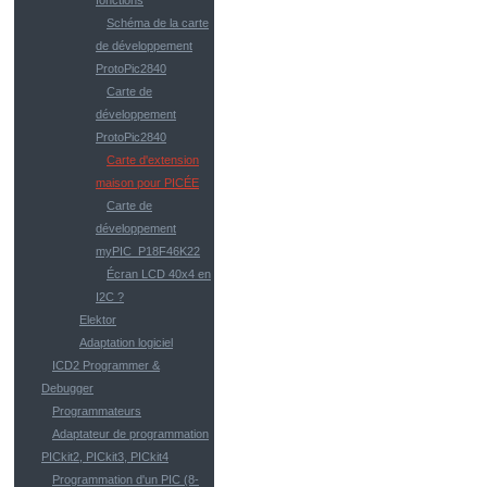
fonctions
Schéma de la carte
de développement
ProtoPic2840
Carte de
développement
ProtoPic2840
Carte d'extension
maison pour PICÉE
Carte de
développement
myPIC_P18F46K22
Écran LCD 40x4 en
I2C ?
Elektor
Adaptation logiciel
ICD2 Programmer &
Debugger
Programmateurs
Adaptateur de programmation
PICkit2, PICkit3, PICkit4
Programmation d'un PIC (8-