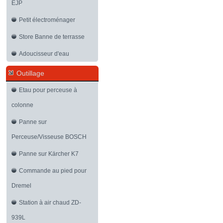
EJP
Petit électroménager
Store Banne de terrasse
Adoucisseur d'eau
Outillage
Etau pour perceuse à
colonne
Panne sur
Perceuse/Visseuse BOSCH
Panne sur Kärcher K7
Commande au pied pour
Dremel
Station à air chaud ZD-
939L