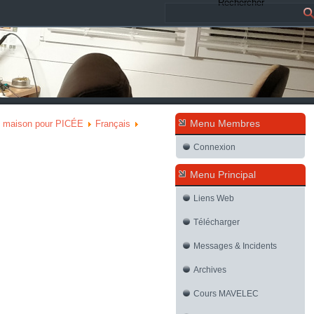
Rechercher
Menu Membres
on maison pour PICÉE
Français
Connexion
Menu Principal
Liens Web
Télécharger
Messages & Incidents
Archives
Cours MAVELEC