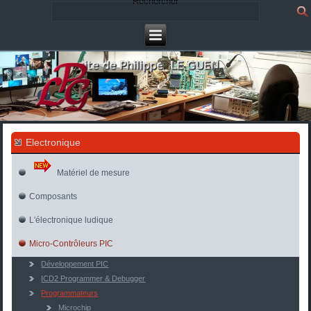
Rechercher
Electronique
Matériel de mesure
Composants
L'électronique ludique
Micro-Contrôleurs PIC
Développement PIC
ICD2 Programmer & Debugger
Programmateurs
Microchip