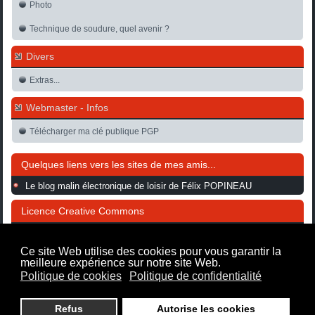
Photo
Technique de soudure, quel avenir ?
Divers
Extras...
Webmaster - Infos
Télécharger ma clé publique PGP
Quelques liens vers les sites de mes amis...
Le blog malin électronique de loisir de Félix POPINEAU
Licence Creative Commons
L'ensemble de ce site hormis une notification spécifique
est mis
Ce site Web utilise des cookies pour vous garantir la
à disposition selon les termes de la
Licence Creative
meilleure expérience sur notre site Web.
Commons
Politique de cookies
Politique de confidentialité
Attribution - Pas d'Utilisation Commerciale - Partage
dans les Mêmes Conditions
Refus
Autorise les cookies
3.0 France.