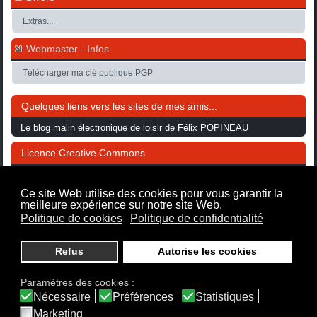
Extras...
Webmaster - Infos
Télécharger ma clé publique PGP
Quelques liens vers les sites de mes amis...
Le blog malin électronique de loisir de Félix POPINEAU
Licence Creative Commons
L'ensemble de ce site hormis une notification spécifique
est mis
Ce site Web utilise des cookies pour vous garantir la
à disposition selon les termes de la
Licence Creative
meilleure expérience sur notre site Web.
Commons
Politique de cookies
Politique de confidentialité
Attribution - Pas d'Utilisation Commerciale - Partage
dans les Mêmes Conditions
Refus
Autorise les cookies
3.0 France.
Paramètres des cookies :
Nécessaire
Préférences
Statistiques
Marketing