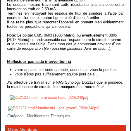
résistance série étant ainsi la meilleure option.
Le courant mesuré traversant cette résistance à la suite de cette
intervention était de 2,69 mA.
Terminez en nettoyant les résidus de flux de soudure à l'aide par
exemple d'un simple coton tige imbibé d'alcool à brûler.
Il ne reste plus qu'à remonter l'appareil en prenant bien évidemment
toutes les précautions qui s'imposent.
Note
: Le boîtier CMS 0603 [1608 Metric] ou éventuellement 0805
[2012 Metric] est indispensable car l'espace entre le circuit imprimé
et le chassis est faible. Dans mon cas le composant provient d'une
carte de récupération (
j'en possède plusieurs dans un tiroir...
).
N'effectuez pas cette intervention s
i
:
votre appareil est sous garantie, auquel cas vous la perdriez...
vous n'êtes pas suffisamment équipé pour cela...
J'ai effectué ce travail sur le NAS Synology DS212J que je possède,
la maintenance de circuits électroniques était mon métier.
Catégorie :
Modifications Techniques
Menu Membres