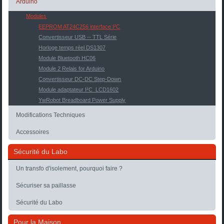
Arduino
Modules
EEPROM AT24C256 interface I²C
Convertisseur USB -- TTL Série
Horloge temps réel DS1307
Module Bluetooth HC06
Module 2 Relais for Arduino
Convertisseur DC-DC Step-Down
Module adaptateur I²C_LCD1602
YwRobot Breadboard Power Supply
Modifications Techniques
Accessoires
Sécurité du Labo
Un transfo d'isolement, pourquoi faire ?
Sécuriser sa paillasse
Sécurité du Labo
Pour la Maison