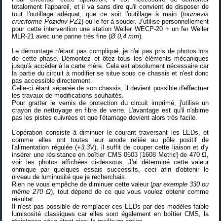
totalement l'appareil, et il va sans dire qu'il convient de disposer de
tout l'outillage adéquat, que ce soit l'outillage à main (
tournevis
cruciforme Pozidriv PZ1
) ou le fer à souder. J'utilise personnellement
pour cette intervention une station
Weller WECP-20
+ un fer
Weller
MLR-21
avec une panne très fine (
Ø 0,4 mm
).
Le démontage n'étant pas compliqué, je n'ai pas pris de photos lors
de cette phase. Démontez et ôtez tous les éléments mécaniques
jusqu'à accéder à la carte mère. Cela est absolument nécessaire car
la partie du circuit à modifier se situe sous ce chassis et n'est donc
pas accessible directement.
Celle-ci étant séparée de son chassis, il devient possible d'effectuer
les travaux de modifications souhaités.
Pour gratter le vernis de protection du circuit imprimé, j'utilise un
crayon de nettoyage en fibre de verre
. L'avantage est qu'il n'abime
pas les pistes cuivrées et que l'étamage devient alors très facile.
L'opération consiste à diminuer le courant traversant les LEDs, et
comme elles ont toutes leur anode reliée au pôle positif de
l'alimentation régulée (
+3,3V
), il suffit de couper cette liaison et d'y
insérer une résistance en boîtier CMS 0603 [1608 Metric] de 470 Ω,
voir les photos affichées ci-dessous. J'ai déterminé cette valeur
ohmique par quelques essais successifs, ceci afin d'obtenir le
niveau de luminosité que je recherchais.
Rien ne vous empêche de diminuer cette valeur (
par exemple 330 ou
même 270 Ω
), tout dépend de ce que vous voulez obtenir comme
résultat.
Il n'est pas possible de remplacer ces LEDs par des modèles faible
lumisosité classiques car elles sont également en boîtier CMS, la