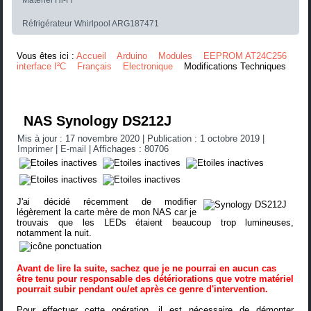
Matériel Hi-Fi
Réfrigérateur Whirlpool ARG187471
Vous êtes ici :
Accueil
Arduino
Modules
EEPROM AT24C256
interface I²C
Français
Electronique
Modifications Techniques
NAS Synology DS212J
Mis à jour : 17 novembre 2020
|
Publication : 1 octobre 2019
|
Imprimer
|
E-mail
|
Affichages : 80706
J'ai décidé récemment de modifier
légèrement la carte mère de mon NAS car je
trouvais que les LEDs étaient beaucoup trop lumineuses,
notamment la nuit.
Avant de lire la suite, sachez que je ne pourrai en aucun cas
être tenu pour responsable des détériorations que votre matériel
pourrait subir pendant ou/et après ce genre d'intervention.
Pour effectuer cette opération, il est nécessaire de démonter