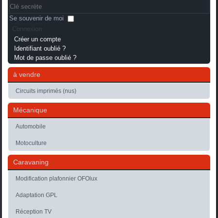
Se souvenir de moi
Connexion
Créer un compte
Identifiant oublié ?
Mot de passe oublié ?
à vendre
Circuits imprimés (nus)
Mécanique
Automobile
Motoculture
Caravaning
Modification plafonnier OFOlux
Adaptation GPL
Réception TV