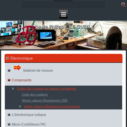
Rechercher
Electronique
Matériel de mesure
Composants
Codes des couleurs et valeurs normalisées
Code des couleurs
Séries valeurs Résistances CMS
Séries valeurs Résistances traversantes
L'électronique ludique
Micro-Contrôleurs PIC