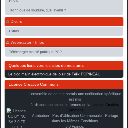
Photo
Technique de soudure, quel avenir ?
Divers
Extras...
Webmaster - Infos
Télécharger ma clé publique PGP
Quelques liens vers les sites de mes amis...
Le blog malin électronique de loisir de Félix POPINEAU
Licence Creative Commons
L'ensemble de ce site hormis une notification spécifique
est mis
à disposition selon les termes de la
Licence Creative
Commons
Attribution - Pas d'Utilisation Commerciale - Partage
dans les Mêmes Conditions
3.0 France.