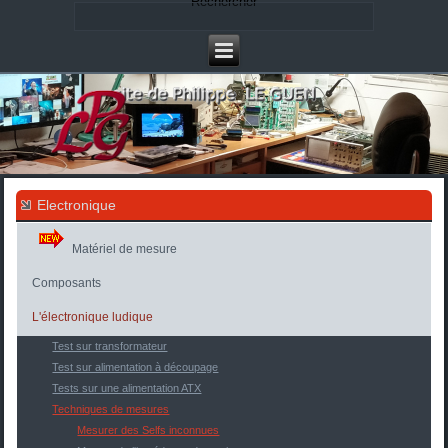
Rechercher
Electronique
Matériel de mesure
Composants
L'électronique ludique
Test sur transformateur
Test sur alimentation à découpage
Tests sur une alimentation ATX
Techniques de mesures
Mesurer des Selfs inconnues