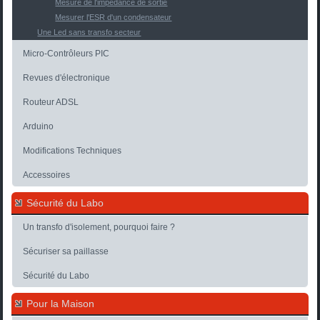
Mesure de l'impédance de sortie
Mesurer l'ESR d'un condensateur
Une Led sans transfo secteur
Micro-Contrôleurs PIC
Revues d'électronique
Routeur ADSL
Arduino
Modifications Techniques
Accessoires
Sécurité du Labo
Un transfo d'isolement, pourquoi faire ?
Sécuriser sa paillasse
Sécurité du Labo
Pour la Maison