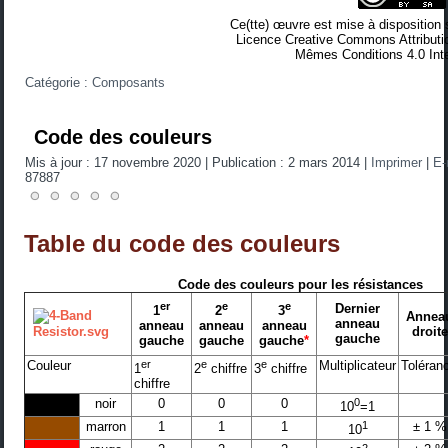
Ce(tte) œuvre est mise à disposition 
Licence Creative Commons Attributio
Mêmes Conditions 4.0 Inte
Catégorie :
Composants
Code des couleurs
Mis à jour : 17 novembre 2020
|
Publication : 2 mars 2014
|
Imprimer
|
E-
87887
Table du code des couleurs
Code des couleurs pour les résistances
er
e
e
Dernier
1
2
3
Annea
anneau
anneau
anneau
anneau
droite
gauche
gauche
gauche
gauche
*
Couleur
er
e
e
Multiplicateur
Toléran
1
2
chiffre
3
chiffre
chiffre
noir
0
0
0
0
10
=1
marron
1
1
1
1
± 1 %
10