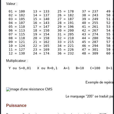
Valeur :
 01 = 100    13 = 133    25 = 178    37 = 237    49 =
 02 = 102    14 = 137    26 = 182    38 = 243    50 =
 03 = 105    15 = 140    27 = 187    39 = 249    51 =
 04 = 107    16 = 143    28 = 191    40 = 255    52 =
 05 = 110    17 = 147    29 = 196    41 = 261    53 =
 06 = 113    18 = 150    30 = 200    42 = 267    54 =
 07 = 115    19 = 154    31 = 205    43 = 274    55 =
 08 = 118    20 = 158    32 = 210    44 = 280    56 =
 09 = 121    21 = 162    33 = 215    45 = 287    57 =
 10 = 124    22 = 165    34 = 221    46 = 294    58 =
 11 = 127    23 = 169    35 = 226    47 = 301    59 =
Multiplicateur :
 Y ou S=0,01   X ou R=0,1   A=1   B=10   C=100   D=1
Exemple de repéra
Le marquage "205" se traduit pa
Puissance