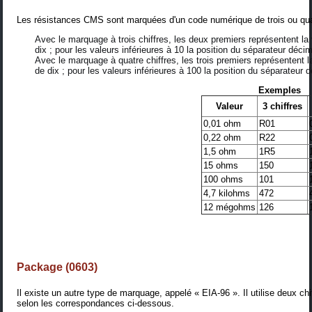
Les résistances CMS sont marquées d'un code numérique de trois ou quat
Avec le marquage à trois chiffres, les deux premiers représentent la 
dix ; pour les valeurs inférieures à 10 la position du séparateur décim
Avec le marquage à quatre chiffres, les trois premiers représentent l
de dix ; pour les valeurs inférieures à 100 la position du séparateur d
Exemples
Valeur
3 chiffres
0,01 ohm
R01
0,22 ohm
R22
1,5 ohm
1R5
15 ohms
150
100 ohms
101
4,7 kilohms
472
12 mégohms
126
Package (0603)
Il existe un autre type de marquage, appelé « EIA-96 ». Il utilise deux chiff
selon les correspondances ci-dessous.