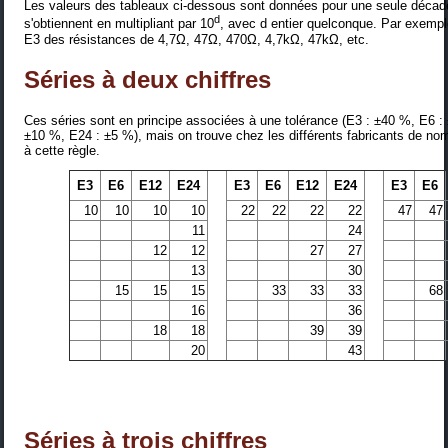
Les valeurs des tableaux ci-dessous sont données pour une seule décade
d
s'obtiennent en multipliant par 10
, avec d entier quelconque. Par exempl
E3 des résistances de 4,7Ω, 47Ω, 470Ω, 4,7kΩ, 47kΩ, etc.
Séries à deux chiffres
Ces séries sont en principe associées à une tolérance (E3 : ±40 %, E6 :
±10 %, E24 : ±5 %), mais on trouve chez les différents fabricants de n
à cette règle.
E3
E6
E12
E24
E3
E6
E12
E24
E3
E6
10
10
10
10
22
22
22
22
47
47
11
24
12
12
27
27
13
30
15
15
15
33
33
33
68
16
36
18
18
39
39
20
43
Séries à trois chiffres