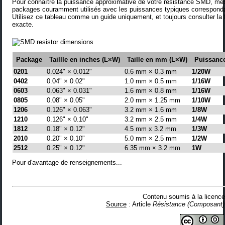
Pour connaître la puissance approximative de votre résistance SMD, mes
packages couramment utilisés avec les puissances typiques corresponda
Utilisez ce tableau comme un guide uniquement, et toujours consulter la
exacte.
Package
Taillle en inches (L×W)
Taille en mm (L×W)
Puissanc
0201
0.024" × 0.012"
0.6 mm × 0.3 mm
1/20W
0402
0.04" × 0.02"
1.0 mm × 0.5 mm
1/16W
0603
0.063" × 0.031"
1.6 mm × 0.8 mm
1/16W
0805
0.08" × 0.05"
2.0 mm × 1.25 mm
1/10W
1206
0.126" × 0.063"
3.2 mm × 1.6 mm
1/8W
1210
0.126" × 0.10"
3.2 mm × 2.5 mm
1/4W
1812
0.18" × 0.12"
4.5 mm x 3.2 mm
1/3W
2010
0.20" × 0.10"
5.0 mm × 2.5 mm
1/2W
2512
0.25" × 0.12"
6.35 mm × 3.2 mm
1W
Pour d'avantage de renseignements...
Contenu soumis à la licen
Source
: Article
Résistance (Composant)