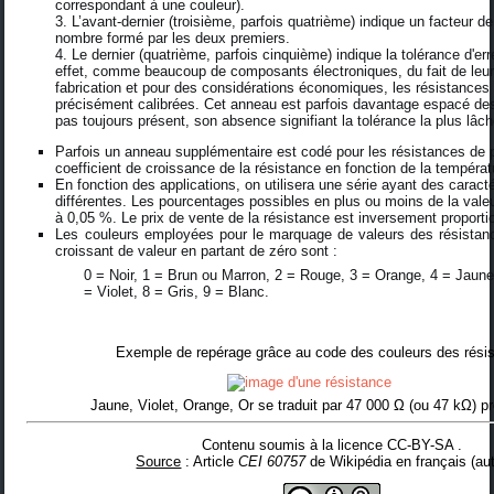
correspondant à une couleur).
L’avant-dernier (troisième, parfois quatrième) indique un facteur de
nombre formé par les deux premiers.
Le dernier (quatrième, parfois cinquième) indique la tolérance d'er
effet, comme beaucoup de composants électroniques, du fait de leu
fabrication et pour des considérations économiques, les résistances
précisément calibrées. Cet anneau est parfois davantage espacé des 
pas toujours présent, son absence signifiant la tolérance la plus lâc
Parfois un anneau supplémentaire est codé pour les résistances de p
coefficient de croissance de la résistance en fonction de la températ
En fonction des applications, on utilisera une série ayant des caract
différentes. Les pourcentages possibles en plus ou moins de la val
à 0,05 %. Le prix de vente de la résistance est inversement proporti
Les couleurs employées pour le marquage de valeurs des résistanc
croissant de valeur en partant de zéro sont :
0 = Noir, 1 = Brun ou Marron, 2 = Rouge, 3 = Orange, 4 = Jaune,
= Violet, 8 = Gris, 9 = Blanc.
Exemple de repérage grâce au code des couleurs des résis
Jaune, Violet, Orange, Or
se traduit par
47 000 Ω
(ou
47 kΩ
) p
Contenu soumis à la licence CC-BY-SA
.
Source
: Article
CEI 60757
de
Wikipédia en français
(
au