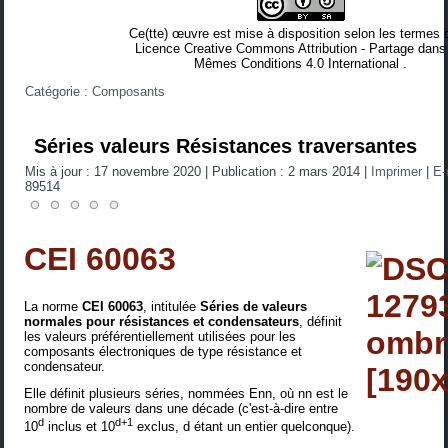
Ce(tte) œuvre est mise à disposition selon les termes 
Licence Creative Commons Attribution - Partage dans
Mêmes Conditions 4.0 International
.
Catégorie :
Composants
Séries valeurs Résistances traversantes
Mis à jour : 17 novembre 2020
|
Publication : 2 mars 2014
|
Imprimer
|
E-
89514
CEI 60063
La norme
CEI
60063
, intitulée
Séries de valeurs
normales pour résistances et condensateurs
, définit
les valeurs préférentiellement utilisées pour les
composants électroniques de type résistance et
condensateur.
Elle définit plusieurs séries, nommées Enn, où nn est le
nombre de valeurs dans une décade (c'est-à-dire entre
d
d+1
10
inclus et 10
exclus, d étant un entier quelconque).