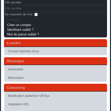
Clé secrète
Se souvenir de moi
Connexion
Créer un compte
Identifiant oublié ?
Mot de passe oublié ?
à vendre
Circuits imprimés (nus)
Mécanique
Automobile
Motoculture
Caravaning
Modification plafonnier OFOlux
Adaptation GPL