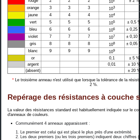
rouge
2
2
2
2
± 2 %
10
orange
3
3
3
3
10
jaune
4
4
4
4
10
vert
5
5
5
5
± 0,5 
10
bleu
6
6
6
6
± 0,25
10
violet
7
7
7
7
± 0,10
10
gris
8
8
8
8
± 0,05
10
blanc
9
9
9
9
10
or
0,1
± 5 %
argent
0,01
± 10 
(absent)
± 20 
*
Le troisième anneau n'est utilisé que lorsque la tolérance de la résist
2 %.
Repérage des résistances à couche 
La valeur des résistances standard est habituellement indiquée sur le 
d'anneaux de couleurs.
Communément 4 anneaux apparaissent :
Le premier est celui qui est placé le plus près d'une extrémité.
Les deux premiers (ou les trois premiers) indiquent deux chiffres (