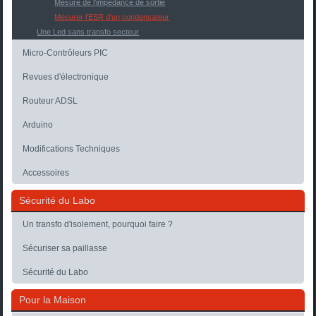
Mesure de l'impédance de sortie
Mesurer l'ESR d'un condensateur
Une Led sans transfo secteur
Micro-Contrôleurs PIC
Revues d'électronique
Routeur ADSL
Arduino
Modifications Techniques
Accessoires
Sécurité du Labo
Un transfo d'isolement, pourquoi faire ?
Sécuriser sa paillasse
Sécurité du Labo
Pour la Maison