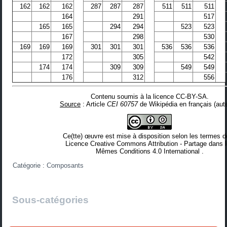
162
162
162
287
287
287
511
511
511
164
291
517
165
165
294
294
523
523
167
298
530
169
169
169
301
301
301
536
536
536
172
305
542
174
174
309
309
549
549
176
312
556
Contenu soumis à la licence CC-BY-SA
.
Source
: Article
CEI 60757
de
Wikipédia en français
(
aut
Ce(tte) œuvre est mise à disposition selon les termes d
Licence Creative Commons Attribution - Partage dans 
Mêmes Conditions 4.0 International
.
Catégorie :
Composants
Sous-catégories