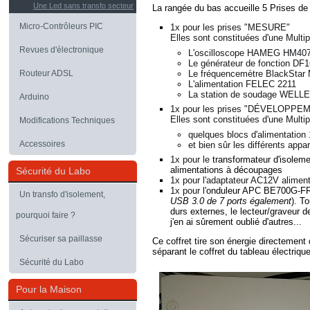
Une Led sans transfo secteur
La rangée du bas accueille 5 Prises d
Micro-Contrôleurs PIC
1x pour les prises "MESURE"
Elles sont constituées d'une Multi
Revues d'électronique
L'oscilloscope HAMEG HM40
Le générateur de fonction DF
Le fréquencemètre BlackSta
Routeur ADSL
L'alimentation FELEC 2211
La station de soudage WEL
Arduino
1x pour les prises "DÉVELOPPE
Elles sont constituées d'une Multip
Modifications Techniques
quelques blocs d'alimentatio
Accessoires
et bien sûr les différents appa
1x pour le
transformateur d'isolem
alimentations à découpages
Sécurité du Labo
1x pour l'adaptateur AC12V alimen
1x pour l'
onduleur APC BE700G-F
Un transfo d'isolement,
USB 3.0 de 7 ports
également
). T
durs externes, le lecteur/graveur
pourquoi faire ?
j'en ai sûrement oublié d'autres...
Sécuriser sa paillasse
Ce coffret tire son énergie directement 
séparant le coffret du tableau électriqu
Sécurité du Labo
Pour la Maison