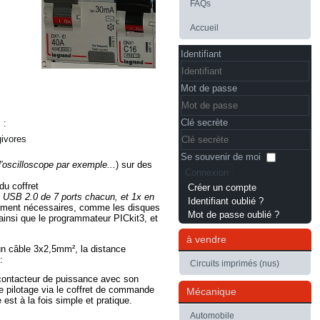
FAQs
Accueil
Identifiant
Mot de passe
Clé secrète
 :
givores
Se souvenir de moi
l'oscilloscope par exemple...
) sur des
Connexion
du coffret
Créer un compte
n
USB 2.0 de 7 ports chacun
, et 1x en
Identifiant oublié ?
olument nécessaires, comme les disques
Mot de passe oublié ?
insi que le programmateur PICkit3, et
à vendre
'un câble 3x2,5mm², la distance
:
Circuits imprimés (nus)
 contacteur de puissance avec son
 pilotage via le coffret de commande
Mécanique
 est à la fois simple et pratique.
Automobile