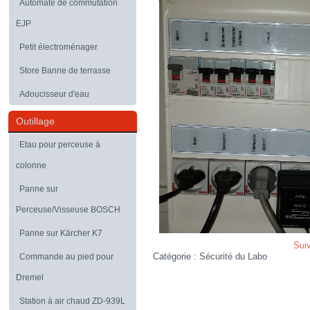
Automate de commutation
EJP
Petit électroménager
Store Banne de terrasse
Adoucisseur d'eau
Outillage
Etau pour perceuse à
colonne
Panne sur
Perceuse/Visseuse BOSCH
Panne sur Kärcher K7
Sui
Catégorie :
Sécurité du Labo
Commande au pied pour
Dremel
Station à air chaud ZD-939L