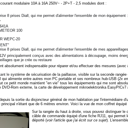
e courant modulaire 10A à 16A 250V~ - 2P+T - 2,5 modules dont :
prise 8 prises Diall, qui me permet d'alimenter l'ensemble de mon équipement :
7
1641A
r METEOR 100
LER WEPC-20
MENT"
rise 8 prises Diall, qui me permet d'alimenter l'ensemble de mes appareillages
n 12V
principalement conçus avec des alimentations à découpage, moins éner
reillages que je crée ou restaure
ent
absolument indispensable pour réparer et/ou effectuer des mesures (
avec 
tant le
système de sécurisation de la paillasse, visible sur la seconde rangée 
R
qui alimente entre autres mon PC portable et ses nombreux hub-USB (
2x e
out ce petit monde maintient "en vie" tous les équipements qui me sont abs
 de DVD-Rom externe, la
carte de développement mikroelektronika EasyPICv7
a
depuis la sortie du disjoncteur général de mon habitation par l'intermédiaire d
e principal n'étant que de 6 mètres environ. Voici la vue de mon coffret équipé 
Sur la rangée du haut à droite, vous pouvez distinguer le
câble de commande équipé d'une fiche RJ11, qui permet le
déporté (
voir l'article que j'ai écrit sur ce sujet
)
. L'ensemble