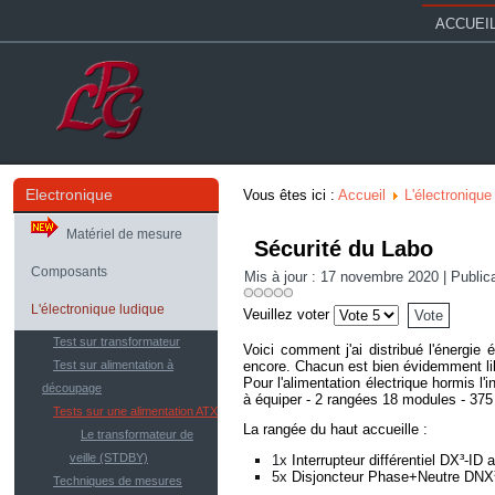
ACCUEI
Electronique
Vous êtes ici :
Accueil
L'électronique
Matériel de mesure
Sécurité du Labo
Composants
Mis à jour : 17 novembre 2020
|
Public
L'électronique ludique
Veuillez voter
Test sur transformateur
Voici comment j'ai distribué l'énergie
Test sur alimentation à
encore. Chacun est bien évidemment li
Pour l'alimentation électrique hormis l'
découpage
à équiper - 2 rangées 18 modules - 375
Tests sur une alimentation ATX
La rangée du haut accueille :
Le transformateur de
veille (STDBY)
1x
Interrupteur différentiel DX³-I
5x
Disjoncteur Phase+Neutre DNX³4
Techniques de mesures