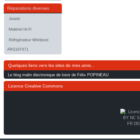
Réparations diverses
Jouets
Matériel Hi-Fi
Réfrigérateur Whirlpool
ARG187471
Quelques liens vers les sites de mes amis...
Le blog malin électronique de loisir de Félix POPINEAU
Licence Creative Commons