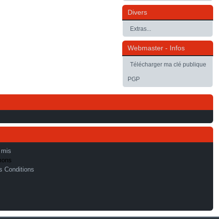
Divers
Extras...
Webmaster - Infos
Télécharger ma clé publique
PGP
 mis
mons
s Conditions