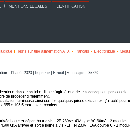
L
MENTIONS LÉGALES
IDENTIFICATION
 ludique
Tests sur une alimentation ATX
Français
Electronique
Mesu
ation : 11 août 2020
|
Imprimer
|
E-mail
|
Affichages : 85729
 électrique dans mon labo. Il ne s'agit là que de ma conception personnelle,
bre de procéder différemment.
installation lumineuse ainsi que les quelques prises existantes, j'ai opté pour 
 x 355 x 103,5 mm - avec borniers
.
D arrivée haute et départ haut à vis - 2P 230V~ 40A type AC 30mA - 2 modules
500 6kA arrivée et sortie borne à vis - 1P+N 230V~ 16A courbe C - 1 modul