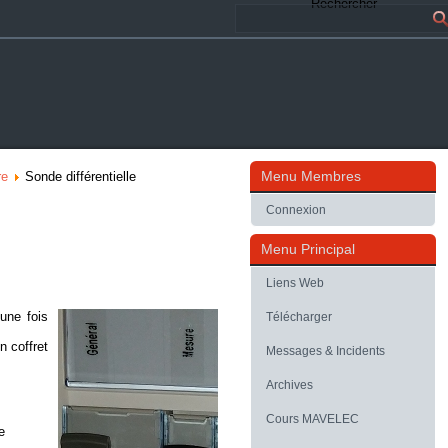
Rechercher
Menu Membres
re
Sonde différentielle
Connexion
Menu Principal
Liens Web
 une fois
Télécharger
un
coffret
Messages & Incidents
Archives
Cours MAVELEC
e