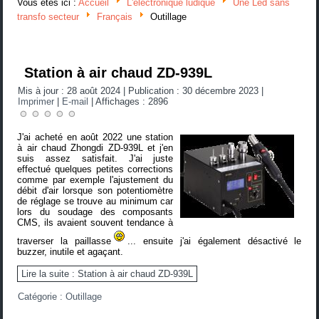
Vous êtes ici :
Accueil
L'électronique ludique
Une Led sans
transfo secteur
Français
Outillage
Station à air chaud ZD-939L
Mis à jour : 28 août 2024
|
Publication : 30 décembre 2023
|
Imprimer
|
E-mail
|
Affichages : 2896
J'ai acheté en août 2022 une station
à air chaud Zhongdi ZD-939L et j'en
suis assez satisfait. J'ai juste
effectué quelques petites corrections
comme par exemple l'ajustement du
débit d'air lorsque son potentiomètre
de réglage se trouve au minimum car
lors du soudage des composants
CMS, ils avaient souvent tendance à
traverser la paillasse
... ensuite j'ai également désactivé le
buzzer, inutile et agaçant.
Lire la suite : Station à air chaud ZD-939L
Catégorie :
Outillage