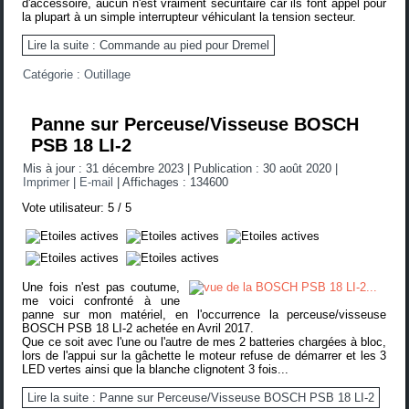
d'accessoire, aucun n'est vraiment sécuritaire car ils font appel pour
la plupart à un simple interrupteur véhiculant la tension secteur.
Lire la suite : Commande au pied pour Dremel
Catégorie :
Outillage
Panne sur Perceuse/Visseuse BOSCH
PSB 18 LI-2
Mis à jour : 31 décembre 2023
|
Publication : 30 août 2020
|
Imprimer
|
E-mail
|
Affichages : 134600
Vote utilisateur:
5
/
5
Une fois n'est pas coutume,
me voici confronté à une
panne sur mon matériel, en l'occurrence la perceuse/visseuse
BOSCH PSB 18 LI-2 achetée en Avril 2017.
Que ce soit avec l'une ou l'autre de mes 2 batteries chargées à bloc,
lors de l'appui sur la gâchette le moteur refuse de démarrer et les 3
LED vertes ainsi que la blanche clignotent 3 fois...
Lire la suite : Panne sur Perceuse/Visseuse BOSCH PSB 18 LI-2