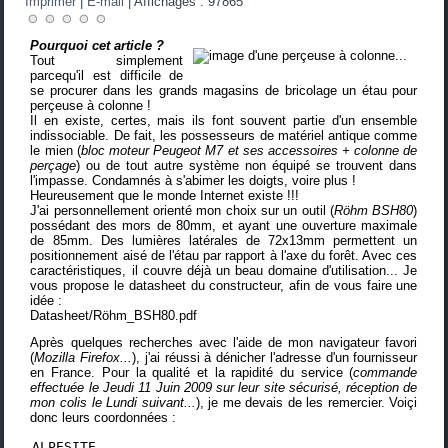
Imprimer
|
E-mail
|
Affichages : 97865
Pourquoi cet article ?
Tout simplement
parcequ'il est difficile de
se procurer dans les grands magasins de bricolage un étau pour
perçeuse à colonne !
Il en existe, certes, mais ils font souvent partie d'un ensemble
indissociable. De fait, les possesseurs de matériel antique comme
le mien (
bloc moteur Peugeot M7 et ses accessoires + colonne de
perçage
) ou de tout autre système non équipé se trouvent dans
l'impasse. Condamnés à s'abimer les doigts, voire plus !
Heureusement que le monde Internet existe !!!
J'ai personnellement orienté mon choix sur un outil (
Röhm BSH80
)
possédant des mors de 80mm, et ayant une ouverture maximale
de 85mm. Des lumières latérales de 72x13mm permettent un
positionnement aisé de l'étau par rapport à l'axe du forêt. Avec ces
caractéristiques, il couvre déjà un beau domaine d'utilisation... Je
vous propose le datasheet du constructeur, afin de vous faire une
idée :
Datasheet/Röhm_BSH80.pdf
Après quelques recherches avec l'aide de mon navigateur favori
(
Mozilla Firefox...
), j'ai réussi à dénicher l'adresse d'un fournisseur
en France. Pour la qualité et la rapidité du service (
commande
effectuée le Jeudi 11 Juin 2009 sur leur site sécurisé, réception de
mon colis le Lundi suivant...
), je me devais de les remercier. Voiçi
donc leurs coordonnées :
ALPESITE