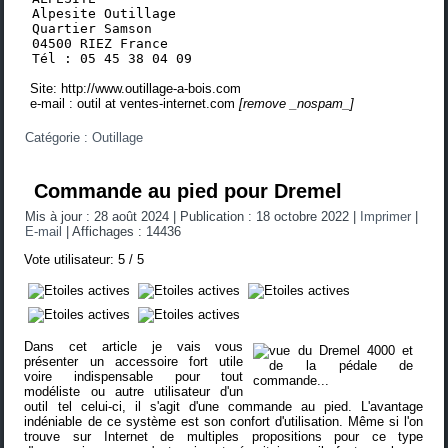
Alpesite Outillage
Quartier Samson
04500 RIEZ France
Tél : 05 45 38 04 09
Site:
http://www.outillage-a-bois.com
e-mail :
outil at ventes-internet.com
[remove _nospam_]
Catégorie :
Outillage
Commande au pied pour Dremel
Mis à jour : 28 août 2024
|
Publication : 18 octobre 2022
|
Imprimer
|
E-mail
|
Affichages : 14436
Vote utilisateur:
5
/
5
Dans cet article je vais vous
présenter un accessoire fort utile
voire indispensable pour tout
modéliste ou autre utilisateur d'un
outil tel celui-ci, il s'agit d'une commande au pied. L'avantage
indéniable de ce système est son confort d'utilisation. Même si l'on
trouve sur Internet de multiples propositions pour ce type