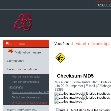
ACCUEI
Electronique
Vous êtes ici :
Accueil
L'électronique
Matériel de mesure
Composants
L'électronique ludique
Checksum MD5
Test sur transformateur
Test sur alimentation à
Mis à jour : 17 novembre 2020
|
Publica
juin 2019
|
Imprimer
|
E-mail
|
Affichage
découpage
83387
Tests sur une alimentation ATX
Techniques de mesures
Une Led sans transfo secteur
Micro-Contrôleurs PIC
Ajout dans tous les fichiers