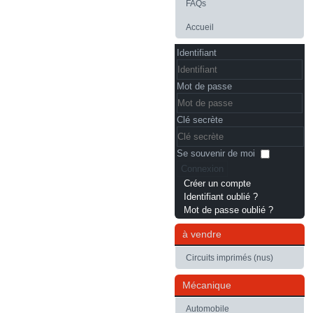
FAQs
Accueil
Identifiant
Mot de passe
Clé secrète
Se souvenir de moi
Connexion
Créer un compte
Identifiant oublié ?
Mot de passe oublié ?
à vendre
Circuits imprimés (nus)
Mécanique
Automobile