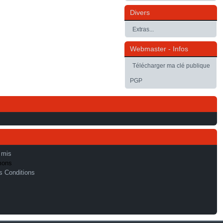
Divers
Extras...
Webmaster - Infos
Télécharger ma clé publique
PGP
 mis
mons
s Conditions