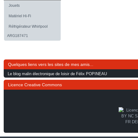
Jouets
Matériel Hi-Fi
Réfrigérateur Whirlpool
ARG187471
Quelques liens vers les sites de mes amis...
Le blog malin électronique de loisir de Félix POPINEAU
Licence Creative Commons