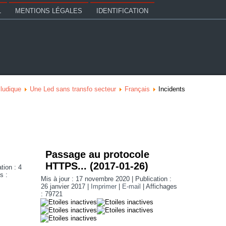
L
MENTIONS LÉGALES
IDENTIFICATION
 ludique
Une Led sans transfo secteur
Français
Incidents
Passage au protocole
HTTPS... (2017-01-26)
tion : 4
s :
Mis à jour : 17 novembre 2020
|
Publication :
26 janvier 2017
|
Imprimer
|
E-mail
|
Affichages
: 79721