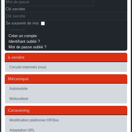
Clé secrète
Se souvenir de moi
Connexion
Créer un compte
Identifiant oublié ?
Mot de passe oublié ?
à vendre
Circuits imprimés (nus)
Mécanique
Automobile
Motoculture
Caravaning
Modification plafonnier OFOlux
Adaptation GPL