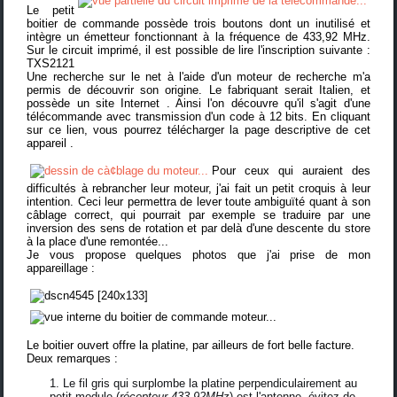
Le petit
boitier de commande possède trois boutons dont un inutilisé et
intègre un émetteur fonctionnant à la fréquence de 433,92 MHz.
Sur le circuit imprimé, il est possible de lire l'inscription suivante :
TXS2121
Une recherche sur le net à l'aide d'un moteur de recherche m'a
permis de découvrir son origine. Le fabriquant serait Italien, et
possède un
site Internet
. Ainsi l'on découvre qu'il s'agit d'une
télécommande avec transmission d'un code à 12 bits. En cliquant
sur
ce lien, vous pourrez télécharger la page descriptive de cet
appareil
.
Pour ceux qui auraient des
difficultés à rebrancher leur moteur, j'ai fait un petit croquis à leur
intention. Ceci leur permettra de lever toute ambiguïté quant à son
câblage correct, qui pourrait par exemple se traduire par une
inversion des sens de rotation et par delà d'une descente du store
à la place d'une remontée...
Je vous propose quelques photos que j'ai prise de mon
appareillage :
Le boitier ouvert offre la platine, par ailleurs de fort belle facture.
Deux remarques :
Le fil gris qui surplombe la platine perpendiculairement au
petit module (
récepteur 433,92MHz
) est l'antenne, évitez de