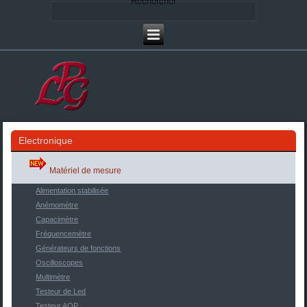
Rechercher
Electronique
Matériel de mesure
Alimentation stabilisée
Anémomètre
Capacimètre
Fréquencemètre
Générateurs de fonctions
Oscilloscopes
Multimètre
Testeur de Led
Testeur AOP