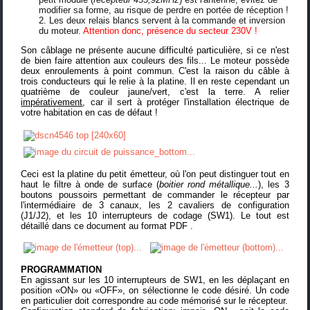
modifier sa forme, au risque de perdre en portée de réception !
Les deux relais blancs servent à la commande et inversion
du moteur.
Attention donc, présence du secteur 230V !
Son câblage ne présente aucune difficulté particulière, si ce n'est
de bien faire attention aux couleurs des fils... Le moteur possède
deux enroulements à point commun. C'est la raison du câble à
trois conducteurs qui le relie à la platine. Il en reste cependant un
quatrième de couleur jaune/vert, c'est la terre. A relier
impérativement
, car il sert à protéger l'installation électrique de
votre habitation en cas de défaut !
Ceci est la platine du petit émetteur, où l'on peut distinguer tout en
haut le filtre à onde de surface (
boitier rond métallique...
), les 3
boutons poussoirs permettant de commander le récepteur par
l'intermédiaire de 3 canaux, les 2 cavaliers de configuration
(J1/J2), et les 10 interrupteurs de codage (SW1). Le tout est
détaillé dans
ce document au format PDF
.
PROGRAMMATION
En agissant sur les 10 interrupteurs de SW1, en les déplaçant en
position «ON» ou «OFF», on sélectionne le code désiré. Un code
en particulier doit correspondre au code mémorisé sur le récepteur.