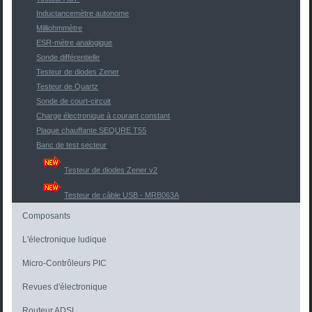
Inductancemètre autonome
Milliohmmètre
ESR-mètre analogique
Sonde différentielle
Testeur de diodes Zener
Testeur de Quartz
Sonde de court-circuit
Charge électronique à courant constant
Plaque chauffante SEQURE T55
Banc de test secteur
Testeur de diodes Zener v2
Testeur de câble USB - MRB063A
Composants
L'électronique ludique
Micro-Contrôleurs PIC
Revues d'électronique
Routeur ADSL