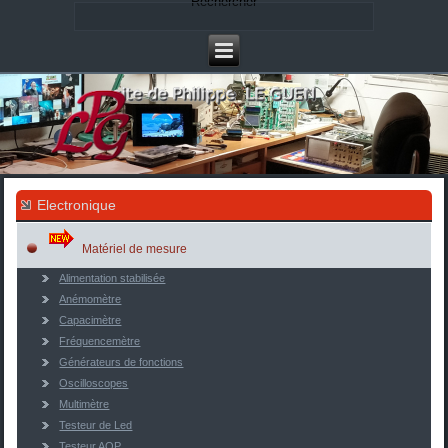
Rechercher
Electronique
Matériel de mesure
Alimentation stabilisée
Anémomètre
Capacimètre
Fréquencemètre
Générateurs de fonctions
Oscilloscopes
Multimètre
Testeur de Led
Testeur AOP