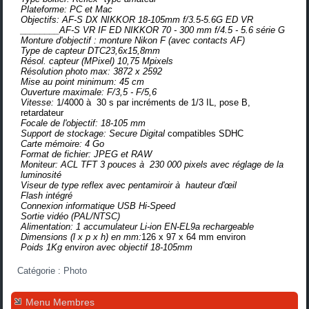
Plateforme:
PC et Mac
Objectifs: AF-S DX NIKKOR 18-105mm f/3.5-5.6G ED VR
________AF-S VR IF ED NIKKOR 70 - 300 mm f/4.5 - 5.6 série G
Monture d'objectif : monture Nikon F (avec contacts AF)
Type de capteur DTC
23,6x15,8mm
Résol. capteur (MPixel) 10,75 Mpixels
Résolution photo max: 3872 x 2592
Mise au point minimum
: 45 cm
Ouverture maximale: F/3,5 - F/5,6
Vitesse:
1/4000 à 30 s par incréments de 1/3 IL, pose B,
retardateur
Focale de l'objectif
: 18-105 mm
Support de stockage: Secure Digital
compatibles SDHC
Carte mémoire: 4 Go
Format de fichier:
JPEG et RAW
Moniteur: ACL TFT 3 pouces à 230 000 pixels avec réglage de la
luminosité
Viseur de type reflex avec pentamiroir à hauteur d'œil
Flash intégré
Connexion informatique
USB Hi-Speed
Sortie vidéo (PAL/NTSC)
Alimentation:
1 accumulateur
Li-ion
EN-EL9a rechargeable
Dimensions (l x p x h) en mm:
126 x 97 x 64 mm environ
Poids 1Kg environ avec objectif 18-105mm
Catégorie :
Photo
Menu Membres