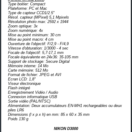
Type boitier: Compact
Plateforme:
PC et Mac
Type de capteur CCD
1/2.5"
Résol. capteur (MPixel) 5,1 Mpixels
Résolution photo max: 2592 x 1944
Zoom optique: 3x
Zoom numérique: 4x
Mise au point minimum
: 30 cm
Mise au point macro
: 4 cm
Ouverture de l'objectif: F/2,9 - F/4,9
Vitesse d'obturation: 1/3000 - 4 sec
Focale de l'objectif
: 5,7-17,1 mm
Focale équivalente en 24x36:
35-105 mm
Support de stockage: Secure Digital
Mémoire interne: 14 Mo
Carte mémoire: 512 Mo
Format de fichier:
JPEG et AVI
Ecran LCD:
1,8"
Viseur é
lectronique
Flash intégré
Enregistrement Vidéo / Audio
Connexion informatique USB
Sortie vidéo (PAL/NTSC)
Alimentation:
Deux accumulateurs EN-MH1 rechargeables ou deux
piles LR6
Dimensions (l x p x h) en mm:
85 x 60 x 35 mm
Poids 130 g
NIKON D3000