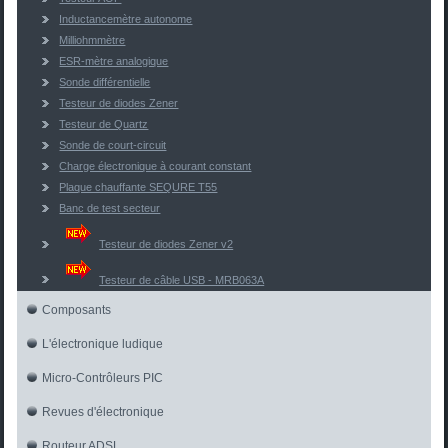
Inductancemètre autonome
Milliohmmètre
ESR-mètre analogique
Sonde différentielle
Testeur de diodes Zener
Testeur de Quartz
Sonde de court-circuit
Charge électronique à courant constant
Plaque chauffante SEQURE T55
Banc de test secteur
Testeur de diodes Zener v2
Testeur de câble USB - MRB063A
Composants
L'électronique ludique
Micro-Contrôleurs PIC
Revues d'électronique
Routeur ADSL