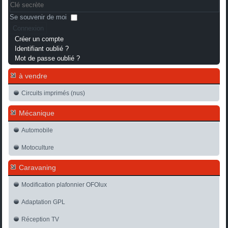
Se souvenir de moi
Connexion
Créer un compte
Identifiant oublié ?
Mot de passe oublié ?
à vendre
Circuits imprimés (nus)
Mécanique
Automobile
Motoculture
Caravaning
Modification plafonnier OFOlux
Adaptation GPL
Réception TV