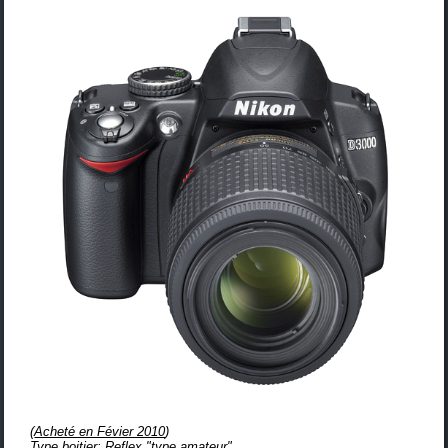
(
Acheté en Févier 2010
)
Type boitier: Reflex "type amateur"