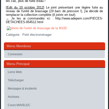
les cas, plus de fuite d'eau !
[
Edit du 10 octobre 2012
] Le joint présentant une légère fuite au
niveau de l'unité de brassage (
19 bars de pression !
), j'ai décidé de
remplacer la collection complète (
6 joints en tout
).
→ Je les ai commandés ici :
http://www.adepem.com/PIECES-
DETACHEES-054512.html
Catégorie :
Petit électroménager
Menu Membres
Connexion
Menu Principal
Liens Web
Télécharger
Messages & Incidents
Archives
Cours MAVELEC