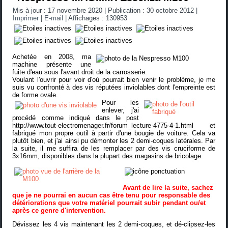
Mis à jour : 17 novembre 2020
|
Publication : 30 octobre 2012
|
Imprimer
|
E-mail
|
Affichages : 130953
Achetée en 2008, ma
machine présente une
fuite d'eau sous l'avant droit de la carrosserie.
Voulant l'ouvrir pour voir d'où pourrait bien venir le problème, je me
suis vu confronté à des vis réputées inviolables dont l'empreinte est
de forme ovale.
Pour les
enlever, j'ai
procédé comme indiqué dans le post
http://www.tout-electromenager.fr/forum_lecture-4775-4-1.html
et
fabriqué mon propre outil à partir d'une bougie de voiture. Cela va
plutôt bien, et j'ai ainsi pu démonter les 2 demi-coques latérales. Par
la suite, il me suffira de les remplacer par des vis cruciforme de
3x16mm, disponibles dans la plupart des magasins de bricolage.
Avant de lire la suite, sachez
que je ne pourrai en aucun cas être tenu pour responsable des
détériorations que votre matériel pourrait subir pendant ou/et
après ce genre d'intervention.
Dévissez les 4 vis maintenant les 2 demi-coques, et dé-clipsez-les