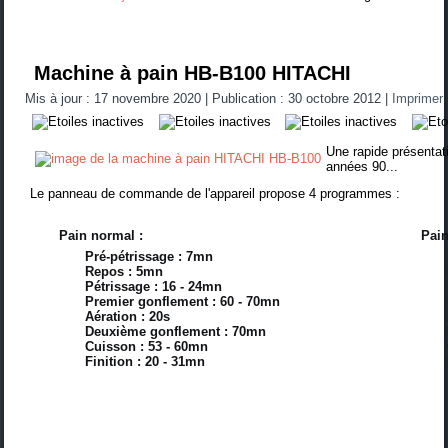
Machine à pain HB-B100 HITACHI
Mis à jour : 17 novembre 2020
|
Publication : 30 octobre 2012
|
Imprimer
Une rapide présentat
années 90...
Le panneau de commande de l'appareil propose 4 programmes :
Pain normal :
Pain
Pré-pétrissage : 7mn
Repos : 5mn
Pétrissage : 16 - 24mn
Premier gonflement : 60 - 70mn
Aération : 20s
Deuxième gonflement : 70mn
Cuisson : 53 - 60mn
Finition : 20 - 31mn