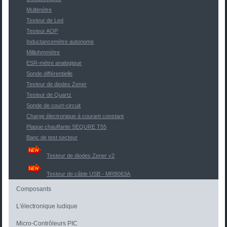
Multimètre
Testeur de Led
Testeur AOP
Inductancemètre autonome
Milliohmmètre
ESR-mètre analogique
Sonde différentielle
Testeur de diodes Zener
Testeur de Quartz
Sonde de court-circuit
Charge électronique à courant constant
Plaque chauffante SEQURE T55
Banc de test secteur
Testeur de diodes Zener v2
Testeur de câble USB - MRB063A
Composants
L'électronique ludique
Micro-Contrôleurs PIC