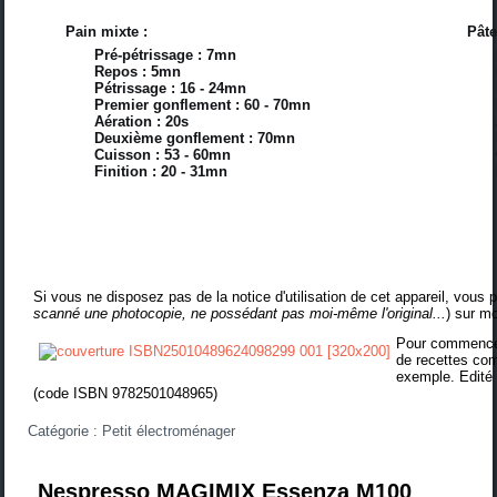
Pain mixte :
Pâte
Pré-pétrissage : 7mn
Repos : 5mn
Pétrissage : 16 - 24mn
Premier gonflement : 60 - 70mn
Aération : 20s
Deuxième gonflement : 70mn
Cuisson : 53 - 60mn
Finition : 20 - 31mn
Si vous ne disposez pas de la notice d'utilisation de cet appareil, vous 
scanné une photocopie, ne possédant pas moi-même l'original...
) sur m
Pour commencer 
de recettes co
exemple. Edit
(
code ISBN 9782501048965
)
Catégorie :
Petit électroménager
Nespresso MAGIMIX Essenza M100