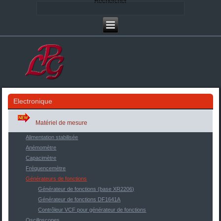
Rechercher
Electronique
Matériel de mesure
Alimentation stabilisée
Anémomètre
Capacimètre
Fréquencemètre
Générateurs de fonctions
Générateur de fonctions (base XR2206)
Générateur de fonctions DF1641A
Contrôleur VCF pour générateur de fonctions
Oscilloscopes