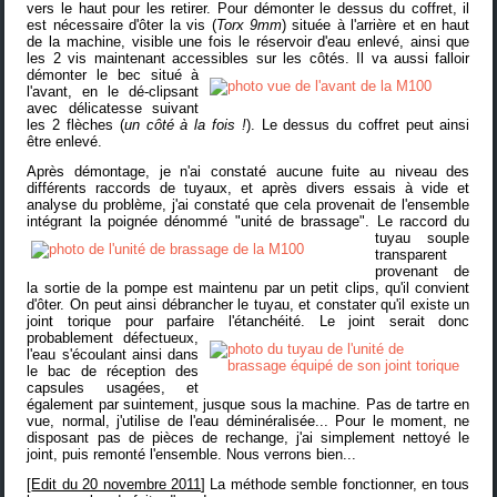
vers le haut pour les retirer. Pour démonter le dessus du coffret, il
est nécessaire d'ôter la vis (
Torx 9mm
) située à l'arrière et en haut
de la machine, visible une fois le réservoir d'eau enlevé, ainsi que
les 2 vis maintenant accessibles sur les côtés.
Il va aussi falloir
démonter le bec situé à
l'avant, en le dé-clipsant
avec délicatesse suivant
les 2 flèches (
un côté à la fois !
). Le dessus du coffret peut ainsi
être enlevé.
Après démontage, je n'ai constaté aucune fuite au niveau des
différents raccords de tuyaux, et après divers essais à vide et
analyse du problème, j'ai constaté que cela provenait de l'ensemble
intégrant la poignée dénommé "unité de brassage".
Le raccord du
tuyau souple
transparent
provenant de
la sortie de la pompe est maintenu par un petit clips, qu'il convient
d'ôter. On peut ainsi débrancher le tuyau, et constater qu'il existe un
joint torique pour parfaire l'étanchéité.
Le joint serait donc
probablement défectueux,
l'eau s'écoulant ainsi dans
le bac de réception des
capsules usagées, et
également par suintement, jusque sous la machine. Pas de tartre en
vue, normal, j'utilise de l'eau déminéralisée... Pour le moment, ne
disposant pas de pièces de rechange, j'ai simplement nettoyé le
joint, puis remonté l'ensemble. Nous verrons bien...
[
Edit du 20 novembre 2011
] La méthode semble fonctionner, en tous