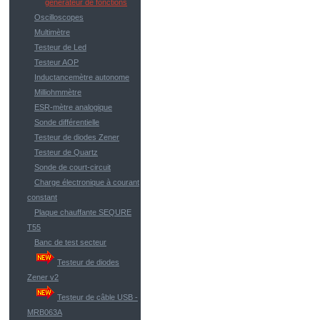
générateur de fonctions
Oscilloscopes
Multimètre
Testeur de Led
Testeur AOP
Inductancemètre autonome
Milliohmmètre
ESR-mètre analogique
Sonde différentielle
Testeur de diodes Zener
Testeur de Quartz
Sonde de court-circuit
Charge électronique à courant
constant
Plaque chauffante SEQURE
T55
Banc de test secteur
Testeur de diodes
Zener v2
Testeur de câble USB -
MRB063A