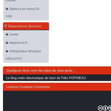
Dremel
Station à air chaud ZD-
939L
Réparations diverses
Jouets
Matériel Hi-Fi
Réfrigérateur Whirlpool
ARG187471
Quelques liens vers les sites de mes amis...
Le blog malin électronique de loisir de Félix POPINEAU
Licence Creative Commons