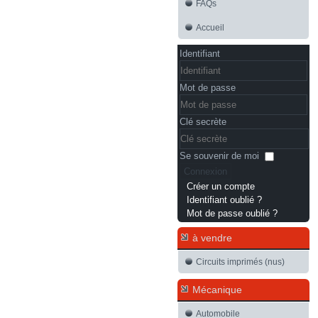
FAQs
Accueil
Identifiant
Mot de passe
Clé secrète
Se souvenir de moi
Connexion
Créer un compte
Identifiant oublié ?
Mot de passe oublié ?
à vendre
Circuits imprimés (nus)
Mécanique
Automobile