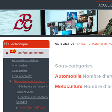
ACCUEI
Electronique
Vous êtes ici :
Accueil
Matériel de m
Matériel de mesure
Alimentation stabilisée
Sous-catégories
Anémomètre
Capacimètre
Automobile
Nombre d'art
Fréquencemètre
Générateurs de fonctions
Motoculture
Nombre d'art
Générateur de fonctions
(base XR2206)
Générateur de fonctions
DF1641A
Contrôleur VCF pour