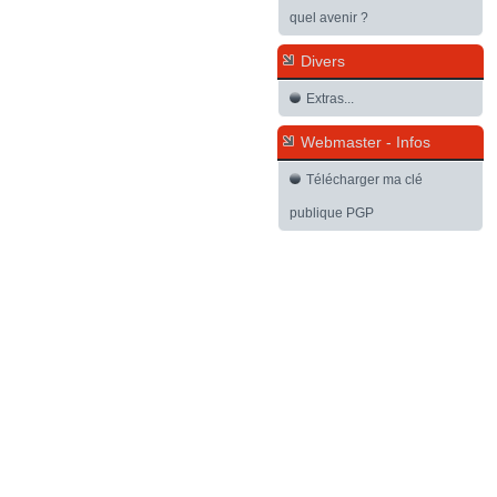
quel avenir ?
Divers
Extras...
Webmaster - Infos
Télécharger ma clé
publique PGP