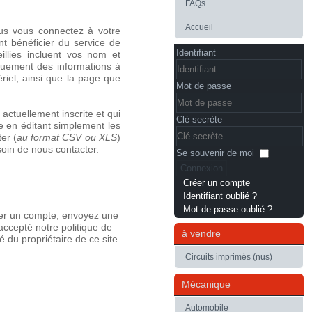
FAQs
Accueil
ous vous connectez à votre
t bénéficier du service de
Identifiant
illies incluent vos nom et
iquement des informations à
ériel, ainsi que la page que
Mot de passe
actuellement inscrite et qui
Clé secrète
e en éditant simplement les
er (
au format CSV ou XLS
)
oin de nous contacter.
Se souvenir de moi
Connexion
Créer un compte
Identifiant oublié ?
Mot de passe oublié ?
réer un compte, envoyez une
accepté notre politique de
à vendre
é du propriétaire de ce site
Circuits imprimés (nus)
Mécanique
Automobile