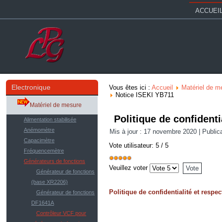
ACCUEI
Electronique
Vous êtes ici :
Accueil
Matériel de m
Notice ISEKI YB711
Matériel de mesure
Politique de confidenti
Alimentation stabilisée
Anémomètre
Mis à jour : 17 novembre 2020
|
Public
Capacimètre
Vote utilisateur:
5
/
5
Fréquencemètre
Générateurs de fonctions
Veuillez voter
Générateur de fonctions
(base XR2206)
Politique de confidentialité et resp
Générateur de fonctions
DF1641A
Contrôleur VCF pour