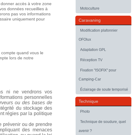
s donner accès à votre zone
Motoculture
 vos données recueillies à
erons pas vos informations
cessaire uniquement pour
Caravaning
Modification plafonnier
OFOlux
Adaptation GPL
e compte quand vous le
mpte lors de notre
Réception TV
Fixation "ISOFIX" pour
Camping-Car
Éclairage de soute temporisé
ons ni ne vendrons vos
nformations personnelles
Technique
erveurs ou des bases de
'intégrité du stockage des
Photo
t régies par la politique
Technique de soudure, quel
e prévenir ou de prendre
 impliquant des menaces
avenir ?