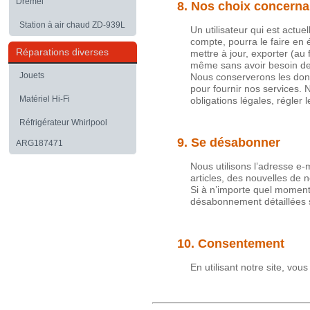
Dremel
8. Nos choix concern
Station à air chaud ZD-939L
Un utilisateur qui est actu
compte, pourra le faire en 
Réparations diverses
mettre à jour, exporter (a
même sans avoir besoin de
Jouets
Nous conserverons les donn
pour fournir nos services. 
Matériel Hi-Fi
obligations légales, régler l
Réfrigérateur Whirlpool
9. Se désabonner
ARG187471
Nous utilisons l’adresse e-
articles, des nouvelles de 
Si à n’importe quel moment 
désabonnement détaillées s
10. Consentement
En utilisant notre site, vou