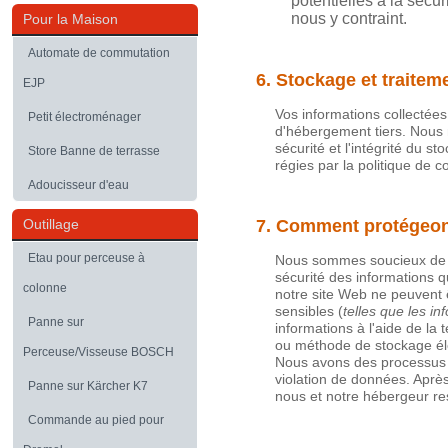
potentielles à la sécur
nous y contraint.
Pour la Maison
Automate de commutation
6. Stockage et traitem
EJP
Vos informations collectées
Petit électroménager
d'hébergement tiers. Nous
sécurité et l'intégrité du 
Store Banne de terrasse
régies par la politique de c
Adoucisseur d'eau
Outillage
7. Comment protégeon
Etau pour perceuse à
Nous sommes soucieux de pr
sécurité des informations 
colonne
notre site Web ne peuvent ê
sensibles (
telles que les in
Panne sur
informations à l'aide de la 
ou méthode de stockage éle
Perceuse/Visseuse BOSCH
Nous avons des processus 
violation de données. Après
Panne sur Kärcher K7
nous et notre hébergeur re
Commande au pied pour