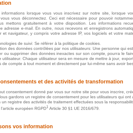
ation
 informations lorsque vous vous inscrivez sur notre site, lorsque v
 vous vous déconnectez. Ceci est nécessaire pour pouvoir notammen
 mettons gratuitement à votre disposition. Les informations recue
otre adresse e-mail. En outre, nous recevons et enregistrons automat
r et navigateur, y compris votre adresse IP, vos logiciels et votre mat
hnologies de suivi: Se référer à la
politique de cookies
.
tion des données contrôlées par nos utilisateurs: Une personne qui est 
ier ou supprimer des données inexactes sur son compte, pourra le fair
 utilisateur. Chaque utilisateur sera en mesure de mettre à jour, export
s de compte à tout moment et directement par lui-même sans avoir bes
onsentements et des activités de transformation
out consentement donné par vous sur notre site pour vous inscrire, c
ous gardons un registre de consentement pour les utilisateurs qui ont 
 un registre des activités de traitement effectuées sous la responsabilit
1
l'
article européen RGPD
Article 30 §1 UE 2016/679
.
sons vos information