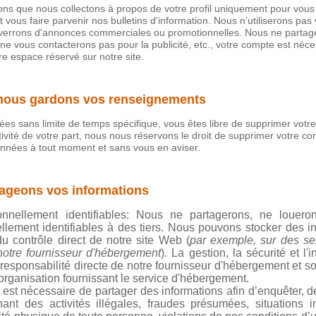
tions que nous collectons à propos de votre profil uniquement pour vou
 vous faire parvenir nos bulletins d'information. Nous n'utiliserons pas
enverrons d'annonces commerciales ou promotionnelles. Nous ne partag
 ne vous contacterons pas pour la publicité, etc., votre compte est né
re espace réservé sur notre site.
nous gardons vos renseignements
s sans limite de temps spécifique, vous êtes libre de supprimer votr
vité de votre part, nous nous réservons le droit de supprimer votre co
nnées à tout moment et sans vous en aviser.
ageons vos informations
sonnellement identifiables: Nous ne partagerons, ne louer
llement identifiables à des tiers. Nous pouvons stocker des i
u contrôle direct de notre site Web (
par exemple, sur des s
notre fournisseur d'hébergement
). La gestion, la sécurité et l
esponsabilité directe de notre fournisseur d'hébergement et son
l'organisation fournissant le service d'hébergement.
est nécessaire de partager des informations afin d’enquêter, d
nt des activités illégales, fraudes présumées, situations