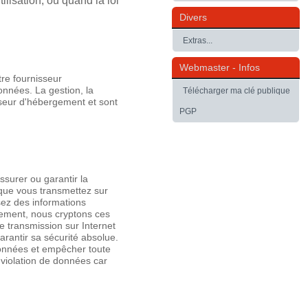
ilisation, ou quand la loi
Divers
Extras...
Webmaster - Infos
tre fournisseur
nnées. La gestion, la
Télécharger ma clé publique
isseur d'hébergement et sont
PGP
surer ou garantir la
 que vous transmettez sur
sez des informations
rement, nous cryptons ces
 transmission sur Internet
rantir sa sécurité absolue.
onnées et empêcher toute
 violation de données car