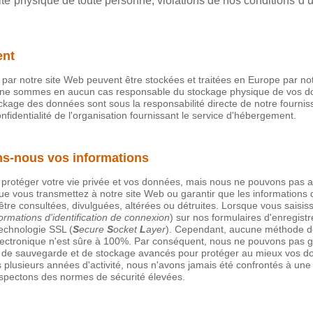
ité physique de toute personne, violations de nos conditions d’ut
ent
 par notre site Web peuvent être stockées et traitées en Europe par no
 ne sommes en aucun cas responsable du stockage physique de vos do
stockage des données sont sous la responsabilité directe de notre fourn
onfidentialité de l'organisation fournissant le service d'hébergement.
s-nous vos informations
otéger votre vie privée et vos données, mais nous ne pouvons pas as
que vous transmettez à notre site Web ou garantir que les informations
tre consultées, divulguées, altérées ou détruites. Lorsque vous saisis
formations d'identification de connexion
) sur nos formulaires d'enregist
technologie SSL (
S
ecure
S
ocket
L
ayer
). Cependant, aucune méthode de
ctronique n'est sûre à 100%. Par conséquent, nous ne pouvons pas ga
de sauvegarde et de stockage avancés pour protéger au mieux vos d
 plusieurs années d'activité, nous n'avons jamais été confrontés à une
spectons des normes de sécurité élevées.