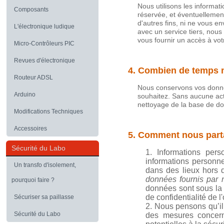
Nous utilisons les informa
Composants
réservée, et éventuellement
d'autres fins, ni ne vous 
L'électronique ludique
avec un service tiers, nous
vous fournir un accès à vot
Micro-Contrôleurs PIC
Revues d'électronique
4. Combien de temps 
Routeur ADSL
Nous conservons vos donnée
Arduino
souhaitez. Sans aucune acti
nettoyage de la base de do
Modifications Techniques
Accessoires
5. Comment nous part
Sécurité du Labo
Informations per
informations personne
Un transfo d'isolement,
dans des lieux hors d
données fournis par 
pourquoi faire ?
données sont sous la r
de confidentialité de 
Sécuriser sa paillasse
Nous pensons qu’il 
Sécurité du Labo
des mesures concerna