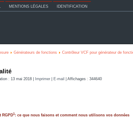
L
MENTIONS LÉGALES
IDENTIFICATION
esure
Générateurs de fonctions
Contrôleur VCF pour générateur de fonct
alité
ation : 13 mai 2018
|
Imprimer
|
E-mail
|
Affichages : 344640
1
ect RGPD
: ce que nous faisons et comment nous utilisons vos données