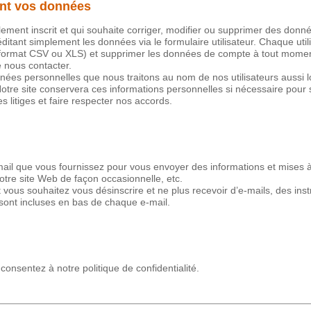
ant vos données
ellement inscrit et qui souhaite corriger, modifier ou supprimer des don
éditant simplement les données via le formulaire utilisateur. Chaque ut
u format CSV ou XLS) et supprimer les données de compte à tout moment
 nous contacter.
ées personnelles que nous traitons au nom de nos utilisateurs aussi
Notre site conservera ces informations personnelles si nécessaire pour
es litiges et faire respecter nos accords.
mail que vous fournissez pour vous envoyer des informations et mises à 
notre site Web de façon occasionnelle, etc.
vous souhaitez vous désinscrire et ne plus recevoir d’e-mails, des inst
ont incluses en bas de chaque e-mail.
s consentez à notre politique de confidentialité.