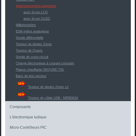
Inductancemètre autonome
avec écran LCD
avec écran OLED
Milliohmmètre
ESR-mètre analogique
Sonde différentielle
Testeur de diodes Zener
Testeur de Quartz
Sonde de court-circuit
Charge électronique à courant constant
Plaque chauffante SEQURE T55
Banc de test secteur
Testeur de diodes Zener v2
Testeur de câble USB - MRB063A
Composants
L'électronique ludique
Micro-Contrôleurs PIC