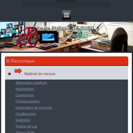
Rechercher
Electronique
Matériel de mesure
Alimentation stabilisée
Anémomètre
Capacimètre
Fréquencemètre
Générateurs de fonctions
Oscilloscopes
Multimètre
Testeur de Led
Testeur AOP