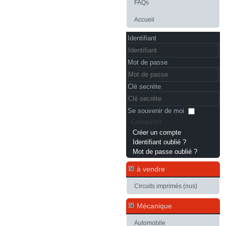
FAQs
Accueil
Identifiant
Mot de passe
Clé secrète
Se souvenir de moi
Connexion
Créer un compte
Identifiant oublié ?
Mot de passe oublié ?
à vendre
Circuits imprimés (nus)
Mécanique
Automobile