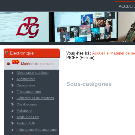
ACCUEI
Electronique
Vous êtes ici :
Accueil
Matériel de m
PICÉE (Elektor)
Matériel de mesure
Alimentation stabilisée
Anémomètre
Sous-catégories
Capacimètre
Fréquencemètre
Générateurs de fonctions
Oscilloscopes
Multimètre
Testeur de Led
Testeur AOP
Inductancemètre autonome