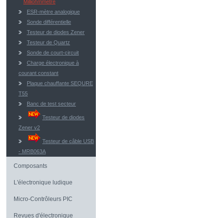
Milliohmmètre
ESR-mètre analogique
Sonde différentielle
Testeur de diodes Zener
Testeur de Quartz
Sonde de court-circuit
Charge électronique à
courant constant
Plaque chauffante SEQURE
T55
Banc de test secteur
Testeur de diodes
Zener v2
Testeur de câble USB
- MRB063A
Composants
L'électronique ludique
Micro-Contrôleurs PIC
Revues d'électronique