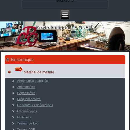
Rechercher
Electronique
Matériel de mesure
Alimentation stabilisée
Anémomètre
Capacimètre
Fréquencemètre
Générateurs de fonctions
Oscilloscopes
Multimètre
Testeur de Led
Testeur AOP