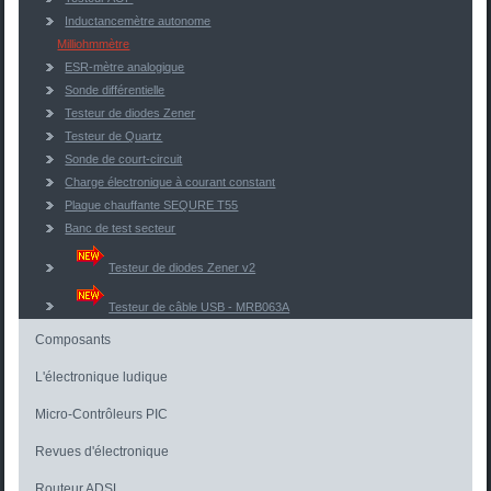
Inductancemètre autonome
Milliohmmètre
ESR-mètre analogique
Sonde différentielle
Testeur de diodes Zener
Testeur de Quartz
Sonde de court-circuit
Charge électronique à courant constant
Plaque chauffante SEQURE T55
Banc de test secteur
Testeur de diodes Zener v2
Testeur de câble USB - MRB063A
Composants
L'électronique ludique
Micro-Contrôleurs PIC
Revues d'électronique
Routeur ADSL