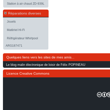
Station à air chaud ZD-939L
Réparations diverses
Jouets
Matériel Hi-Fi
Réfrigérateur Whirlpool
ARG187471
Quelques liens vers les sites de mes amis...
Le blog malin électronique de loisir de Félix POPINEAU
Licence Creative Commons