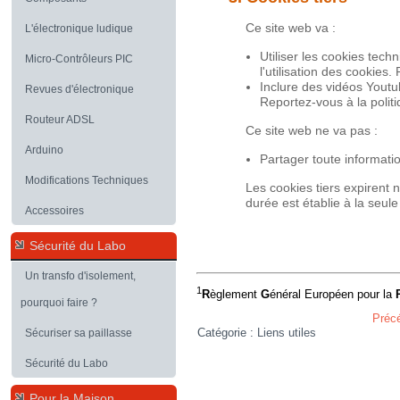
Ce site web va :
L'électronique ludique
Utiliser les cookies te
Micro-Contrôleurs PIC
l'utilisation des cookies
Inclure des vidéos Youtu
Revues d'électronique
Reportez-vous à la polit
Routeur ADSL
Ce site web ne va pas :
Arduino
Partager toute informatio
Modifications Techniques
Les cookies tiers expirent
durée est établie à la seule
Accessoires
Sécurité du Labo
Un transfo d'isolement,
1
R
èglement
G
énéral Européen pour la
pourquoi faire ?
Préc
Catégorie :
Liens utiles
Sécuriser sa paillasse
Sécurité du Labo
Pour la Maison