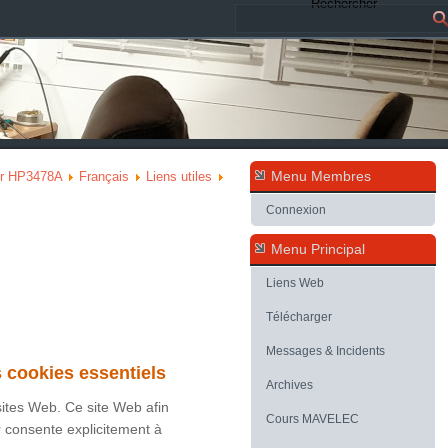
Rechercher
Menu Membres
ur HP3478A
Français
Liens utiles
Connexion
Menu Principal
Liens Web
Télécharger
Messages & Incidents
s cookies essentiels
Archives
 sites Web. Ce site Web afin
Cours MAVELEC
r consente explicitement à