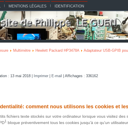
L
MENTIONS LÉGALES
IDENTIFICATION
esure
Multimètre
Hewlett Packard HP3478A
Adaptateur USB-GPIB po
ation : 13 mai 2018
|
Imprimer
|
E-mail
|
Affichages : 336162
identialité: comment nous utilisons les cookies et le
its fichiers texte stockés sur votre ordinateur lorsque vous visitez des
1
PD
bloque préventivement tous les cookies jusqu'à ce qu'un utilisateu