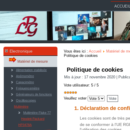
ACCUEI
Electronique
Vous êtes ici :
Accueil
Matériel de m
Politique de cookies
Matériel de mesure
Politique de cookies
Alimentation stabilisée
Anémomètre
Mis à jour : 17 novembre 2020
|
Public
Capacimètre
Vote utilisateur:
5
/
5
Fréquencemètre
Générateurs de fonctions
Veuillez voter
Oscilloscopes
Multimètre
1. Déclaration de conf
Multimètre Fluke 77
Les cookies sont de très pet
Hewlett Packard
de se conformer à l'UE
RG
HP3478A
l'utilisation des cookies.