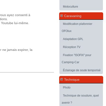
Motoculture
vous ayez consenti à
Caravaning
tions.
ar Youtube lui-même.
Modification plafonnier
OFOlux
Adaptation GPL
Réception TV
 ne jamais expirer, la
Fixation "ISOFIX" pour
Camping-Car
Éclairage de soute temporisé
Technique
Photo
Technique de soudure, quel
avenir ?