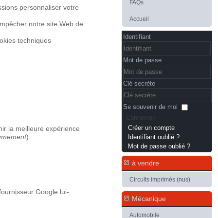
FAQs
ssions personnaliser votre
Accueil
 empêcher notre site Web de
Identifiant
ookies techniques
Mot de passe
Clé secrète
Se souvenir de moi
Connexion
Créer un compte
ir la meilleure expérience
ymement
).
Identifiant oublié ?
Mot de passe oublié ?
à vendre
Circuits imprimés (nus)
fournisseur Google lui-
Mécanique
Automobile