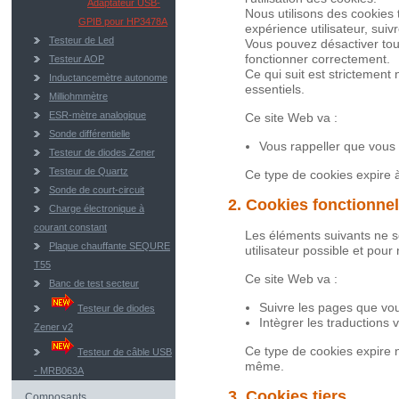
Adaptateur USB-
Nous utilisons des cookies 
GPIB pour HP3478A
expérience utilisateur, suiv
Testeur de Led
Vous pouvez désactiver tou
fonctionner correctement.
Testeur AOP
Ce qui suit est strictemen
Inductancemètre autonome
essentiels.
Milliohmmètre
ESR-mètre analogique
Ce site Web va :
Sonde différentielle
Vous rappeller que vous 
Testeur de diodes Zener
Testeur de Quartz
Ce type de cookies expire à
Sonde de court-circuit
2. Cookies fonctionne
Charge électronique à
courant constant
Les éléments suivants ne s
Plaque chauffante SEQURE
utilisateur possible et pou
T55
Ce site Web va :
Banc de test secteur
Suivre les pages que vou
Testeur de diodes
Intègrer les traductions 
Zener v2
Ce type de cookies expire n
Testeur de câble USB
même.
- MRB063A
3. Cookies tiers
Composants