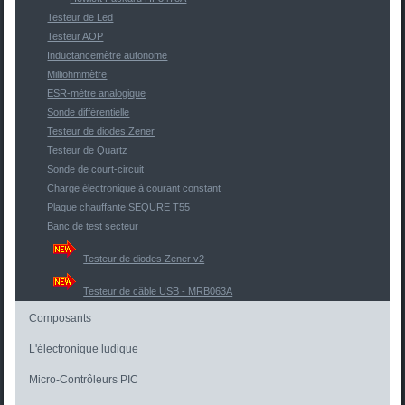
Testeur de Led
Testeur AOP
Inductancemètre autonome
Milliohmmètre
ESR-mètre analogique
Sonde différentielle
Testeur de diodes Zener
Testeur de Quartz
Sonde de court-circuit
Charge électronique à courant constant
Plaque chauffante SEQURE T55
Banc de test secteur
Testeur de diodes Zener v2
Testeur de câble USB - MRB063A
Composants
L'électronique ludique
Micro-Contrôleurs PIC