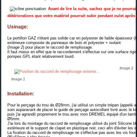
Avant de lire la suite, sachez que je ne pourr
détériorations que votre matériel pourrait subir pendant ou/et après 
Usinage:
Le portillon GAZ n'étant pas solide car en polyester de faible épaisseur (
extérieure composée de panneaux de bois et polyester + isolant
(
Image 2
) pour placer le raccord de remplissage.
Il faut mieux en effet que le raccordement s'effectue sur une surface rigi
pompes GPL étant relativement lourd.
Image 2
Image 1
Installation:
Pour le perçage du trou de Ø28mm, j'ai utilisé un simple trépan (
appelé au
soin auparavant de placer le guide de perçage autocollant livré avec le kit
puis j'ai agrandit proprement le trou avec mon
DREMEL
équipé d'
un tamb
Ø5mm.
J'ai lors du montage du raccord de remplissage utilisé du joint Silicone bl
extérieure et le support de clapet en plastique noir, ceci afin d'éviter les inf
La fixation du raccord de remplissage ne s'effectue pas avec les vis fourn