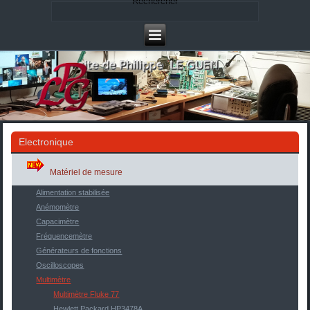
Rechercher
Electronique
Matériel de mesure
Alimentation stabilisée
Anémomètre
Capacimètre
Fréquencemètre
Générateurs de fonctions
Oscilloscopes
Multimètre
Multimètre Fluke 77
Hewlett Packard HP3478A