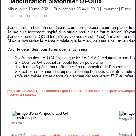
Modification plafonnier OFOlux
Mis à jour : 10 mai 2021
|
Publication : 25 avril 2016
|
Imprimer
|
E-mail
|
J'ai écrit cet article afin de décrire comment procéder pour remplacer le 
Je me suis fortement inspiré d'un article paru sur un
forum Italien
, n'ayan
J'ai dessiné sous QCad les pièces (
au nombre de deux
) à réaliser pour 
Si vous possédez le même modèle que le mien, ce sera ainsi un jeu d'enfa
Voici le détail des fournitures que j'ai utilisées
:
2 x Ampoules LED G4 Cylindrique 63 LED SMD, éclairage blanc 12
2 x Douilles G4 spécial ampoule led en porcelaine
1 x domino 3 pôles pour effectuer l'interconnexion de l'ensemble
2 x pattes de fixation découpées et confectionnées dans de la tôle d
(
tôle récupérée sur le capot d'un ancien démodulateur TNT au rebut..
[Edit du 10/05/2021] : il semblerait que le site du fournisseur "http://www.ampou
trouver un autre...
Image 2
Image 1
Image 4
Image 5