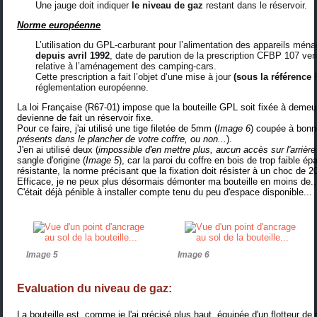
Une jauge doit indiquer
le niveau de gaz
restant dans le réservoir.
N
orme européenne
L’utilisation du GPL-carburant pour l’alimentation des appareils ména
depuis avril 1992
, date de parution de la prescription CFBP 107 ve
relative à l’aménagement des camping-cars.
Cette prescription a fait l’objet d’une mise à jour
(sous la référence 
réglementation européenne.
La loi Française (R67-01) impose que la bouteille GPL soit fixée à demeu
devienne de fait un réservoir fixe.
Pour ce faire, j'ai utilisé une tige filetée de 5mm (
Image 6
) coupée à bonn
présents dans le plancher de votre coffre, ou non...
).
J'en ai utilisé deux (
impossible d'en mettre plus, aucun accès sur l'arrière 
sangle d'origine (
Image 5
), car la paroi du coffre en bois de trop faible ép
résistante, la norme précisant que la fixation doit résister à un choc de 2
Efficace, je ne peux plus désormais démonter ma bouteille en moins de..
C'était déjà pénible à installer compte tenu du peu d'espace disponible...
Image 5
Image 6
Evaluation du niveau de gaz:
La bouteille est, comme je l'ai précisé plus haut, équipée d'un flotteur 