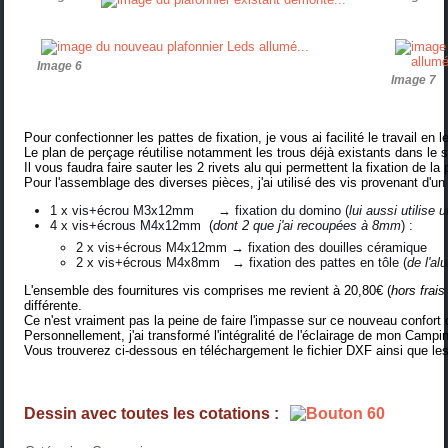
Image 6
Image 7
Pour confectionner les pattes de fixation, je vous ai facilité le travail e
Le plan de perçage réutilise notamment les trous déjà existants dans le s
Il vous faudra faire sauter les 2 rivets alu qui permettent la fixation de la
Pour l'assemblage des diverses pièces, j'ai utilisé des vis provenant d'u
1 x vis+écrou M3x12mm → fixation du domino (
lui aussi utilise 
4 x vis+écrous M4x12mm (
dont 2 que j'ai recoupées à 8mm
) :
2 x vis+écrous M4x12mm → fixation des douilles céramique
2 x vis+écrous M4x8mm → fixation des pattes en tôle (
de l'al
L'ensemble des fournitures vis comprises me revient à 20,80€ (
hors frais
différente.
Ce n'est vraiment pas la peine de faire l'impasse sur ce nouveau confort 
Personnellement, j'ai transformé l'intégralité de l'éclairage de mon Campi
Vous trouverez ci-dessous en téléchargement le fichier DXF ainsi que les
Dessin avec toutes les cotations :