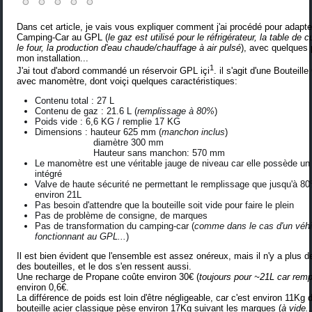
Dans cet article, je vais vous expliquer comment j'ai procédé pour adapt
Camping-Car au GPL (
le gaz est utilisé pour le réfrigérateur, la table de 
le four, la production d'eau chaude/chauffage à air pulsé
), avec quelques
mon installation...
1
J'ai tout d'abord commandé un réservoir GPL
içi
. il s'agit d'une Bouteil
avec manomètre, dont voiçi quelques caractéristiques:
Contenu total : 27 L
Contenu de gaz : 21.6 L (
remplissage à 80%
)
Poids vide : 6,6 KG / remplie 17 KG
Dimensions : hauteur 625 mm (
manchon inclus
)
diamètre 300 mm
Hauteur sans manchon: 570 mm
Le manomètre est une véritable jauge de niveau car elle possède un 
intégré
Valve de haute sécurité ne permettant le remplissage que jusqu'à 80
environ 21L
Pas besoin d'attendre que la bouteille soit vide pour faire le plein
Pas de problème de consigne, de marques
Pas de transformation du camping-car (
comme dans le cas d'un véhi
fonctionnant au GPL...
)
Il est bien évident que l'ensemble est assez onéreux, mais il n'y a plus
des bouteilles, et le dos s'en ressent aussi.
Une recharge de Propane coûte environ 30€ (
toujours pour ~21L car remp
environ 0,6€.
La différence de poids est loin d'être négligeable, car c'est environ 11Kg
bouteille acier classique pèse environ 17Kg suivant les marques (
à vide..