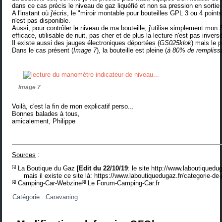
dans ce cas précis le niveau de gaz liquéfié et non sa pression en sortie
A l'instant où j'écris, le "
miroir montable pour bouteilles GPL 3 ou 4 point
n'est pas disponible.
Aussi, pour contrôler le niveau de ma bouteille, j'utilise simplement m
efficace, utilisable de nuit, pas cher et de plus la lecture n'est pas inversé
Il existe aussi des
jauges électroniques déportées
(
GS025klok
) mais le 
Dans le cas présent (
Image 7
), la bouteille est pleine (
à 80% de rempliss
Image 7
Voilà, c'est la fin de mon explicatif perso...
Bonnes balades à tous,
amicalement, Philippe
Sources
:
[1]
La Boutique du Gaz
[
Edit du 22/10/19
: le site http://www.laboutiqued
mais il existe ce site là:
https://www.laboutiquedugaz.fr/categorie-de-
[2]
[3]
Camping-Car-Webzine
Le Forum-Camping-Car.fr
Catégorie :
Caravaning