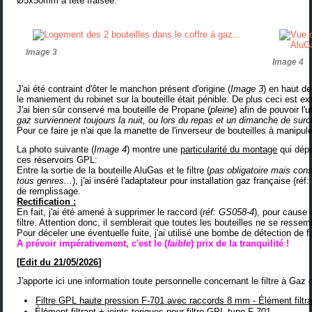
Ø5x50mm à tête fraisée
.
Image 3
Image 4
J'ai été contraint d'ôter le manchon présent d'origine (
Image 3
) en haut de
le maniement du robinet sur la bouteille était pénible. De plus ceci est ex
J'ai bien sûr conservé ma bouteille de Propane (
pleine
) afin de pouvoir l'u
gaz surviennent toujours la nuit, ou lors du repas et un dimanche de surcr
Pour ce faire je n'ai que la manette de l'inverseur de bouteilles à manipul
La photo suivante (
Image 4
) montre une
particularité du montage
qui dépe
ces réservoirs GPL:
Entre la sortie de la bouteille AluGas et le
filtre
(
pas obligatoire mais cons
tous genres...
), j'ai inséré l'
adaptateur pour installation gaz française
(
réf
de remplissage.
Rectification :
En fait, j'ai été amené à supprimer le raccord (
réf: GS058-4
), pour cause 
filtre. Attention donc, il semblerait que toutes les bouteilles ne se ressem
Pour déceler une éventuelle fuite, j'ai utilisé une
bombe de détection de f
A prévoir impérativement, c'est le (
faible
) prix de la tranquilité !
[
Edit du 21/05/2026
]
J'apporte ici une information toute personnelle concernant le filtre à Gaz 
Filtre GPL haute pression F-701 avec raccords 8 mm - Élément filtr
Élément filtrant + joints toriques pour filtre GPL type F-701