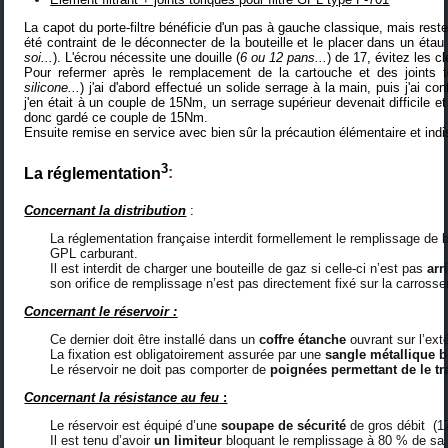
La capot du porte-filtre bénéficie d'un pas à gauche classique, mais reste 
été contraint de le déconnecter de la bouteille et le placer dans un étau 
soi...
). L'écrou nécessite une douille (
6 ou 12 pans...
) de 17, évitez les cl
Pour refermer après le remplacement de la cartouche et des joints t
silicone...
) j'ai d'abord effectué un solide serrage à la main, puis j'ai
j'en était à un couple de 15Nm, un serrage supérieur devenait difficile et i
donc gardé ce couple de 15Nm.
Ensuite remise en service avec bien sûr la précaution élémentaire et indis
3
La réglementation
:
Concernant la distribution
:
La réglementation française interdit formellement le remplissage de bou
GPL carburant.
Il est interdit de charger une bouteille de gaz si celle-ci n’est pas
a
rr
son orifice de remplissage n’est pas directement fixé sur la carrosser
Concernant le réservoir :
Ce dernier doit être installé dans un
coffre étanche
ouvrant sur l’ext
La fixation est obligatoirement assurée par une
sangle métallique b
Le réservoir ne doit pas comporter de
poignées permettant de le tr
Concernant la résistance au feu
:
Le réservoir est équipé d’une
soupape de sécurité
de gros débit (17
Il est tenu d’avoir
un limiteur
bloquant le remplissage à 80 % de sa 