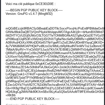
Voici ma clé publique 0xCE301D0E :
-----BEGIN PGP PUBLIC KEY BLOCK-----
Version: GnuPG v1.4.7 (MingW32)
mQGiBEzzjk8RBAC5z0iBeabEaDOT9cSocxPIxvjHc/PoEn8PBMdwOx6
GfhNv88okDaQBTjVQmP6ykkWslqqruWO7AgcA4t1j9++bHumBX0Wrd7o
tWZHTYCt/U2Uj5UWzO3LTGGTTeTONWBGRkA527g9siQGdJETVGz0Sk
xP096sqOJqR53FxXM2nt/jUD/2hX/Tg8a/Nsc6eRyD9WRv+q98MOVEhZ
A09VAvjHOiXzXRKnDDXb4STNrYgwR7zZisE2MvUfDri48YbyqCj8KXD+
4y7VWtd66MOAPHQkPvd8LtsOizWblLzbRpNtudNTlinWV7oz1u0bmnOT
7MbtA/9/yRV+/YnCkNSFSJucbTKh7A7E/B9ELQWWHThS4pl8eFWf5pf
QRRdTLqNDgfmCz09zZNNfgDQt2/DMKmwmFfL5vM/bMsLY33YkT25aR
LXiXlxmYb4zfW5atle+sG4TY+57Af9fqTD0yKckvSQW35T2EwbQqTEUg
aGlsaXBwZSA8bGVndWVuLnBoaWxpcHBlQGZyZWUuZnI+iGIEExECAC
GwMGCwkIBwMCBhUIAgkKCwQWAgMBAh4BAheAAAoJEMZVjsDOMB0
HEVMnfozZES4vS0h8nPiAJ9oGxQAI+2oUkDUJMRnk9TsNZdjobkBD
1UOjuc+xcBYq3CJEtj1rbwqtrcRnd5ZHhFHMKGF2YDfjW9OlgTXAotoC
LvlQqpjZzek1+274/dT+qnnda3/zYLSK6HrsGlZRzr64OcauXbgVt5SI64z
Lb/9EWS7jsbtTPYh0RBnbOjY8mOaV56MK/M/mQ+M3O8AAwUD/0m5A
gXMRqvqOnCaIzFpRkMJQEudlHTGOFwEQsETd5qJoELITcXpUd9fDwIw
EZev1rDYb7Yo/t/827C76Zd3fdTechzaBmhX7rLSXNtR5HgE9TXAV+Mo
Gb+HX8gYBqCQJaRB4RdMThUjYy12iEkEGBECAAkFAkzzjk8CGwwA
HQ4UkgCg2MAVNk80KXm5Bx/0tLyKaSQ5wSAAoMT9fFEAho6kGH3Ub
=RKB6
-----END PGP PUBLIC KEY BLOCK-----