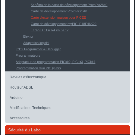
Schéma de la carte de développement ProtoPic2840
Carte de développement ProtoPic2840
Carte d'extension maison pour PICÉE
Carte de développement myPIC_P18F46K22
Écran LCD 40x4 en I2C ?
Elektor
Adaptation logiciel
ICD2 Programmer & Debugger
Programmateurs
Adaptateur de programmation PICkit2, PICkit3, PICkit4
Programmation d'un PIC (8-bit)
Revues d'électronique
Routeur ADSL
Arduino
Modifications Techniques
Accessoires
Sécurité du Labo