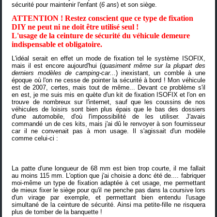
sécurité pour maintenir l'enfant (
6 ans
) et son siège.
ATTENTION ! Restez conscient que ce type de fixation
DIY ne peut ni ne doit être utilisé seul !
L'usage de la ceinture de sécurité du véhicule demeure
indispensable et obligatoire.
L'idéal serait en effet un mode de fixation tel le système ISOFIX,
mais il est encore aujourd'hui (
quasiment même sur la plupart des
derniers modèles de camping-car...
) inexistant, un comble à une
époque où l'on ne cesse de pointer la sécurité à bord ! Mon véhicule
est de 2007, certes, mais tout de même... Devant ce problème s'il
en est, je me suis mis en quète d'un kit de fixation ISOFIX et l'on en
trouve de nombreux sur l'internet, sauf que les coussins de nos
véhicules de loisirs sont bien plus épais que le bas des dossiers
d'une automobile, d'où l'impossibilité de les utiliser. J'avais
commandé un de ces kits, mais j'ai dû le renvoyer à son fournisseur
car il ne convenait pas à mon usage. Il s'agissait d'un modèle
comme celui-ci :
La patte d'une longueur de 68 mm est bien trop courte, il me fallait
au moins 115 mm. L'option que j'ai choisie a donc été de.... fabriquer
moi-même un type de fixation adaptée à cet usage, me permettant
de mieux fixer le siège pour qu'il ne penche pas dans la coursive lors
d'un virage par exemple, et permettant bien entendu l'usage
simultané de la ceinture de sécurité. Ainsi ma petite-fille ne risquera
plus de tomber de la banquette !