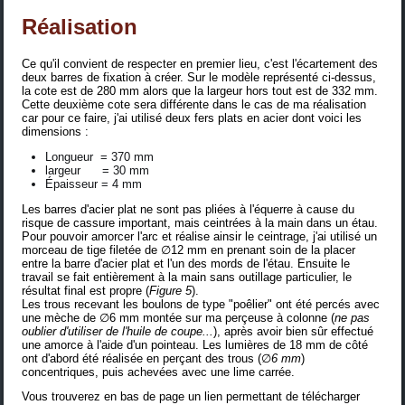
Réalisation
Ce qu'il convient de respecter en premier lieu, c'est l'écartement des
deux barres de fixation à créer. Sur le modèle représenté ci-dessus,
la cote est de 280 mm alors que la largeur hors tout est de 332 mm.
Cette deuxième cote sera différente dans le cas de ma réalisation
car pour ce faire, j'ai utilisé deux fers plats en acier dont voici les
dimensions :
Longueur = 370 mm
largeur = 30 mm
Épaisseur = 4 mm
Les barres d'acier plat ne sont pas pliées à l'équerre à cause du
risque de cassure important, mais ceintrées à la main dans un étau.
Pour pouvoir amorcer l'arc et réalise ainsir le ceintrage, j'ai utilisé un
morceau de tige filetée de ∅12 mm en prenant soin de la placer
entre la barre d'acier plat et l'un des mords de l'étau. Ensuite le
travail se fait entièrement à la main sans outillage particulier, le
résultat final est propre (
Figure 5
).
Les trous recevant les boulons de type "poêlier" ont été percés avec
une mèche de ∅6 mm montée sur ma perçeuse à colonne (
ne pas
oublier d'utiliser de l'huile de coupe...
), après avoir bien sûr effectué
une amorce à l'aide d'un pointeau. Les lumières de 18 mm de côté
ont d'abord été réalisée en perçant des trous (∅
6 mm
)
concentriques, puis achevées avec une lime carrée.
Vous trouverez en bas de page un lien permettant de télécharger