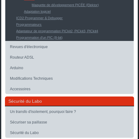
Maquette de développement PICÉE (Elektor)
Adaptation logiciel
ICD2 Programmer & Debugger
Programmateurs
Adaptateur de programmation PICkit2, PICkit3, PICkit4
Programmation d'un PIC (8-bit)
Revues d'électronique
Routeur ADSL
Arduino
Modifications Techniques
Accessoires
Sécurité du Labo
Un transfo d'isolement, pourquoi faire ?
Sécuriser sa paillasse
Sécurité du Labo