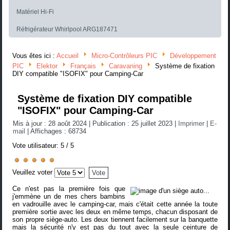
Matériel Hi-Fi
Réfrigérateur Whirlpool ARG187471
Vous êtes ici :
Accueil
Micro-Contrôleurs PIC
Développement
PIC
Elektor
Français
Caravaning
Système de fixation
DIY compatible "ISOFIX" pour Camping-Car
Système de fixation DIY compatible
"ISOFIX" pour Camping-Car
Mis à jour : 28 août 2024
|
Publication : 25 juillet 2023
|
Imprimer
|
E-
mail
|
Affichages : 68734
Vote utilisateur:
5
/
5
Veuillez voter
Ce n'est pas la première fois que
j'emmène un de mes chers bambins
en vadrouille avec le camping-car, mais c'était cette année la toute
première sortie avec les deux en même temps, chacun disposant de
son propre siège-auto. Les deux tiennent facilement sur la banquette
mais la sécurité n'y est pas du tout avec la seule ceinture de