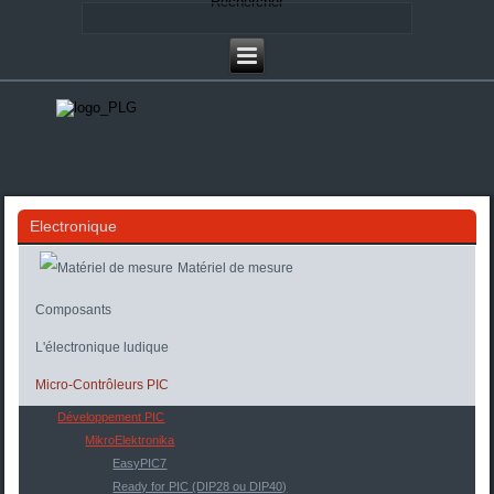
Rechercher
Electronique
Matériel de mesure
Composants
L'électronique ludique
Micro-Contrôleurs PIC
Développement PIC
MikroElektronika
EasyPIC7
Ready for PIC (DIP28 ou DIP40)