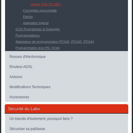
Clicker 2 for PIC18FJ
Conception personnelle
Elektor
Adaptation logiciel
ICD2 Programmer & Debugger
Programmateurs
Adaptateur de programmation PICkit2, PICkit3, PICkit4
Programmation d'un PIC (8-bit)
Revues d'électronique
Routeur ADSL
Arduino
Modifications Techniques
Accessoires
Sécurité du Labo
Un transfo d'isolement, pourquoi faire ?
Sécuriser sa paillasse