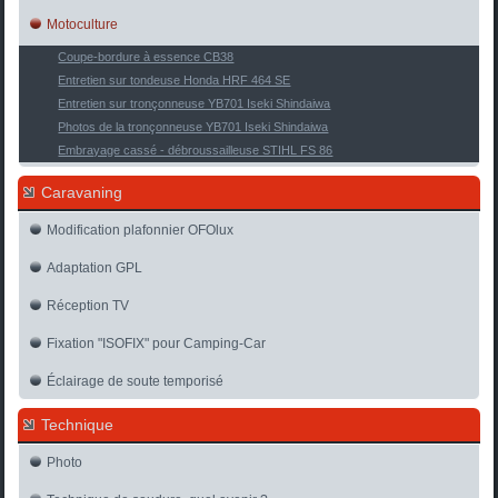
Motoculture
Coupe-bordure à essence CB38
Entretien sur tondeuse Honda HRF 464 SE
Entretien sur tronçonneuse YB701 Iseki Shindaiwa
Photos de la tronçonneuse YB701 Iseki Shindaiwa
Embrayage cassé - débroussailleuse STIHL FS 86
Caravaning
Modification plafonnier OFOlux
Adaptation GPL
Réception TV
Fixation "ISOFIX" pour Camping-Car
Éclairage de soute temporisé
Technique
Photo