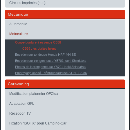
Circuits imprimés (nus)
Mécanique
Automobile
Motoculture
Coupe-bordure à essence CB38
CB38 : les durites fuient !
Entretien sur tondeuse Honda HRF 464 SE
Entretien sur tronçonneuse YB701 Iseki Shindaiwa
Photos de la tronçonneuse YB701 Iseki Shindaiwa
Embrayage cassé - débroussailleuse STIHL FS 86
Caravaning
Modification plafonnier OFOlux
Adaptation GPL
Réception TV
Fixation "ISOFIX" pour Camping-Car