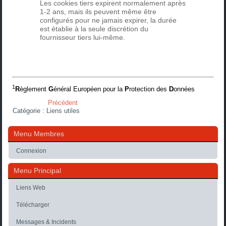
Les cookies tiers expirent normalement après
1-2 ans, mais ils peuvent même être
configurés pour ne jamais expirer, la durée
est établie à la seule discrétion du
fournisseur tiers lui-même.
1
R
èglement
G
énéral Européen pour la
P
rotection des
D
onnées
Précédent
Catégorie :
Liens utiles
Menu Membres
Connexion
Menu Principal
Liens Web
Télécharger
Messages & Incidents