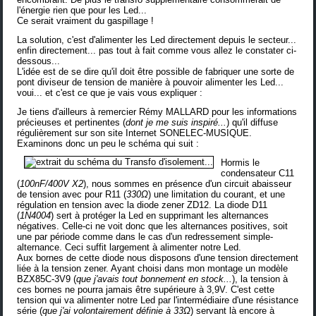
l'énergie rien que pour les Led...
Ce serait vraiment du gaspillage !
La solution, c'est d'alimenter les Led directement depuis le secteur...
enfin directement... pas tout à fait comme vous allez le constater ci-
dessous...
L'idée est de se dire qu'il doit être possible de fabriquer une sorte de
pont diviseur de tension de manière à pouvoir alimenter les Led...
voui... et c'est ce que je vais vous expliquer :
Je tiens d'ailleurs à remercier
Rémy MALLARD
pour les informations
précieuses et pertinentes (
dont je me suis inspiré...
) qu'il diffuse
régulièrement sur son site Internet
SONELEC-MUSIQUE
.
Examinons donc un peu le schéma qui suit :
Hormis le
condensateur C11
(
100nF/400V X2
), nous sommes en présence d'un circuit abaisseur
de tension avec pour R11 (
330Ω
) une limitation du courant, et une
régulation en tension avec la diode zener ZD12. La diode D11
(
1N4004
) sert à protéger la Led en supprimant les alternances
négatives. Celle-ci ne voit donc que les alternances positives, soit
une par période comme dans le cas d'un redressement simple-
alternance. Ceci suffit largement à alimenter notre Led.
Aux bornes de cette diode nous disposons d'une tension directement
liée à la tension zener. Ayant choisi dans mon montage un modèle
BZX85C-3V9 (
que j'avais tout bonnement en stock...
), la tension à
ces bornes ne pourra jamais être supérieure à 3,9V. C'est cette
tension qui va alimenter notre Led par l'intermédiaire d'une résistance
série (
que j'ai volontairement définie à 33Ω
) servant là encore à