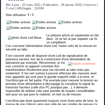
Mis à jour : 22 mars 2021
|
Publication : 28 janvier 2016
|
Imprimer
|
E-mail
|
Affichages : 114194
Vote utilisateur:
5
/
5
Le présent article en représente en fait
deux. Je ne les ai pas séparés car ils
se complètent.
L'un concerne l'alimentation d'une Led, l'autre celui de la mesure en
sécurité au labo.
Il est souvent utile de disposer d'une Led de signalisation de
présence secteur, lors de la construction d'une alimentation de
laboratoire par exemple.
Récemment, je me
suis construit un appareil constitué d'un
transformateur d'isolement pour ma sécurité au labo mais pas
seulement. Il me sert surtout à pouvoir effectuer des mesures avec
mes appareils qui sont pour la grande majorité reliés à la terre, et
l'oscilloscope en fait partie. Par exemple pour mesurer la tension au
primaire d'une alimentation à découpage ou visualiser le signal du
transistor hacheur (
celle d'un PC pourquoi pas...
), il demeure
impossible de réaliser cela sans prendre de risques considérables
tant pour soi que pour le matériel, en test ou de mesure.
L'oscilloscope étant quasiment toujours muni d'une prise de terre, la
masse de son châssis ainsi que celle de ses sondes de mesure s'y