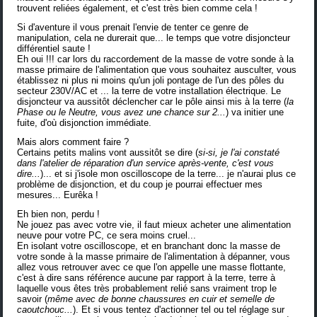
trouvent reliées également, et c'est très bien comme cela !
Si d'aventure il vous prenait l'envie de tenter ce genre de
manipulation, cela ne durerait que... le temps que votre disjoncteur
différentiel saute !
Eh oui !!! car lors du raccordement de la masse de votre sonde à la
masse primaire de l'alimentation que vous souhaitez ausculter, vous
établissez ni plus ni moins qu'un joli pontage de l'un des pôles du
secteur 230V/AC et ... la terre de votre installation électrique. Le
disjoncteur va aussitôt déclencher car le pôle ainsi mis à la terre (
la
Phase ou le Neutre, vous avez une chance sur 2...
) va initier une
fuite, d'où disjonction immédiate.
Mais alors comment faire ?
Certains petits malins vont aussitôt se dire (
si-si, je l'ai constaté
dans l'atelier de réparation d'un service après-vente, c'est vous
dire...
)... et si j'isole mon oscilloscope de la terre... je n'aurai plus ce
problème de disjonction, et du coup je pourrai effectuer mes
mesures... Eurêka !
Eh bien non, perdu !
Ne jouez pas avec votre vie, il faut mieux acheter une alimentation
neuve pour votre PC, ce sera moins cruel...
En isolant votre oscilloscope, et en branchant donc la masse de
votre sonde à la masse primaire de l'alimentation à dépanner, vous
allez vous retrouver avec ce que l'on appelle une masse flottante,
c'est à dire sans référence aucune par rapport à la terre, terre à
laquelle vous êtes très probablement relié sans vraiment trop le
savoir (
même avec de bonne chaussures en cuir et semelle de
caoutchouc...
). Et si vous tentez d'actionner tel ou tel réglage sur