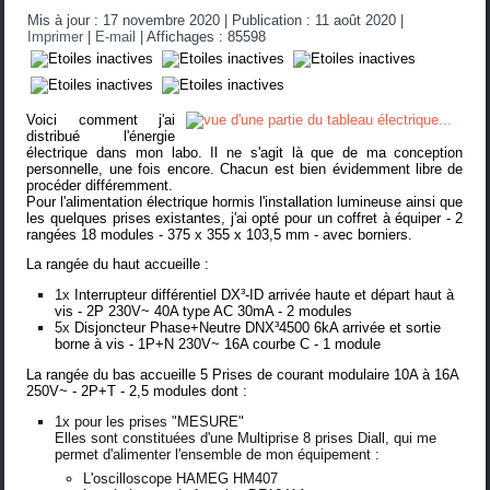
Mis à jour : 17 novembre 2020
|
Publication : 11 août 2020
|
Imprimer
|
E-mail
|
Affichages : 85598
Voici comment j'ai
distribué l'énergie
électrique dans mon labo. Il ne s'agit là que de ma conception
personnelle, une fois encore. Chacun est bien évidemment libre de
procéder différemment.
Pour l'alimentation électrique hormis l'installation lumineuse ainsi que
les quelques prises existantes, j'ai opté pour un
coffret à équiper - 2
rangées 18 modules - 375 x 355 x 103,5 mm - avec borniers
.
La rangée du haut accueille :
1x
Interrupteur différentiel DX³-ID arrivée haute et départ haut à
vis - 2P 230V~ 40A type AC 30mA - 2 modules
5x
Disjoncteur Phase+Neutre DNX³4500 6kA arrivée et sortie
borne à vis - 1P+N 230V~ 16A courbe C - 1 module
La rangée du bas accueille 5 Prises de courant modulaire 10A à 16A
250V~ - 2P+T - 2,5 modules dont :
1x pour les prises "MESURE"
Elles sont constituées d'une Multiprise 8 prises Diall, qui me
permet d'alimenter l'ensemble de mon équipement :
L'oscilloscope HAMEG HM407