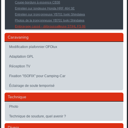
Coupe-bordure à essence CB38
Entretien sur tondeuse Honda HRF 464 SE
Entretien sur tronçonneuse YB701 Iseki Shindaiwa
Photos de la tronçonneuse YB701 Iseki Shindaiwa
Embrayage cassé - débroussailleuse STIHL FS 86
Caravaning
Modification plafonnier OFOlux
Adaptation GPL
Réception TV
Fixation "ISOFIX" pour Camping-Car
Éclairage de soute temporisé
Technique
Photo
Technique de soudure, quel avenir ?
Divers