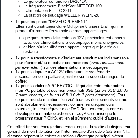
Le générateur de fonction DF1641A
Le fréquencemètre BlackStar METEOR 100
L'alimentation FELEC 2211
La station de soudage WELLER WEPC-20
1x pour les prises "DÉVELOPPEMENT"
Elles sont constituées d'une Multiprise 8 prises Diall, qui me
permet d'alimenter l'ensemble de mes appareillages :
quelques blocs d'alimentation 12V
principalement conçus
avec des alimentations à découpage, moins énergivores
et bien sûr les différents appareillages que je crée ou
restaure
1x pour le
transformateur d'isolement
absolument indispensable
pour réparer et/ou effectuer des mesures (
avec l'oscilloscope
par exemple...
) sur des alimentations à découpages
1x pour l'adaptateur AC12V alimentant le
système de
sécurisation de la paillasse, visible sur la seconde rangée du
coffret
1x pour l'
onduleur APC BE700G-FR
qui alimente entre autres
mon PC portable et ses nombreux hub-USB (
2x en
USB 2.0 de
7 ports chacun
, et 1x en
USB 3.0 de 7 ports
également
). Tout
ce petit monde maintient "en vie" tous les équipements qui me
sont absolument nécessaires, comme les disques durs
externes, le lecteur/graveur de DVD-Rom externe, la
carte de
développement mikroelektronika EasyPICv7
ainsi que le
programmateur PICkit3, et j'en ai sûrement oublié d'autres...
Ce coffret tire son énergie directement depuis la sortie du disjoncteur
général de mon habitation par l'intermédiaire d'un câble 3x2,5mm², la
distance séparant le coffret du tableau électrique principal n'étant