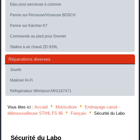
Etau pour perceuse à colonne
Panne sur Perceuse/Visseuse BOSCH
Panne sur Kärcher K7
Commande au pied pour Dremel
Station à air chaud ZD-939L
Réparations diverses
Jouets
Matériel Hi-Fi
Réfrigérateur Whirlpool ARG187471
Vous êtes ici :
Accueil
Motoculture
Embrayage cassé -
débroussailleuse STIHL FS 86
Français
Sécurité du Labo
Sécurité du Labo