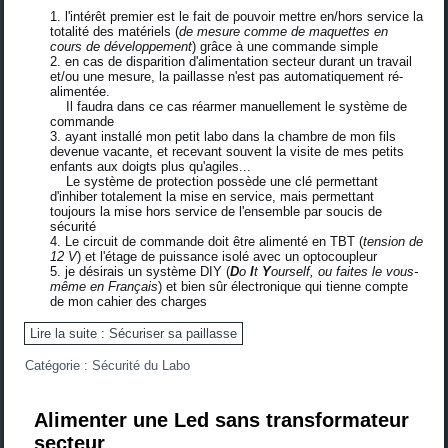
l'intérêt premier est le fait de pouvoir mettre en/hors service la
totalité des matériels (
de mesure comme de maquettes en
cours de développement
) grâce à une commande simple
en cas de disparition d'alimentation secteur durant un travail
et/ou une mesure, la paillasse n'est pas automatiquement ré-
alimentée.
Il faudra dans ce cas réarmer manuellement le système de
commande
ayant installé mon petit labo dans la chambre de mon fils
devenue vacante, et recevant souvent la visite de mes petits
enfants aux doigts plus qu'agiles...
Le système de protection possède une clé permettant
d'inhiber totalement la mise en service, mais permettant
toujours la mise hors service de l'ensemble par soucis de
sécurité
Le circuit de commande doit être alimenté en TBT (
tension de
12 V
) et l'étage de puissance isolé avec un optocoupleur
je désirais un système DIY (
D
o
I
t
Y
ourself, ou faites le vous-
même en Français
) et bien sûr électronique qui tienne compte
de mon cahier des charges
Lire la suite : Sécuriser sa paillasse
Catégorie :
Sécurité du Labo
Alimenter une Led sans transformateur
secteur