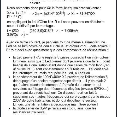
calculs
Nous obtenons donc pour Xc la formule équivalente suivante :
Xc = 1 / (2 *
E-9
--> Xc = 1/(314*100
) --> Xc = 31,847KΩ
Pi * f * C)
en appliquant la Loi d'Ohm U = R x I nous pouvons en déduire le
courant délivré par le montage :
i = (230-
(230-3,9)/31847 --> i = 7,099mA
3,9)/Xc --> i =
Avec ce faible courant, je parviens tout de même à alimenter une
Led haute luminosité de couleur bleue, et croyez-moi... cela éclaire !
Et tout ceci avec quasiment que des composants de récupération :
la Led provient d'une réglette 8 prises possédant un interrupteur
lumineux ainsi que 2 Led bleues dont je n'avais que faire... point
besoin de signalisation étant donné que celles de mon labo (
j'en
ai plusieurs...
) sont constamment sous tension... J'ai conservé
les interrupteurs, mais récupéré les Led, au cas où...
le condensateur de 100nF/400V X2 provient de l'alimentation à
découpage d'un ancien magnétoscope détruit... il y en avait 2
qui étaient placés directement à l'arrivée du secteur, et qui
servaient au filtrage des fréquences élevées (
environ 50KHz...
)
provenant du circuit hacheur. Ce dispositif sert en fait à
supprimer ces hautes fréquences qui se propagent sur le réseau
230V de votre habitation, et donc à dépolluer le secteur.
Eh oui, une alimentation à découpage mal filtrée pollue !
la diode zener de 3,9V je l'avais en stock, ainsi que les
résistances d'ailleurs...