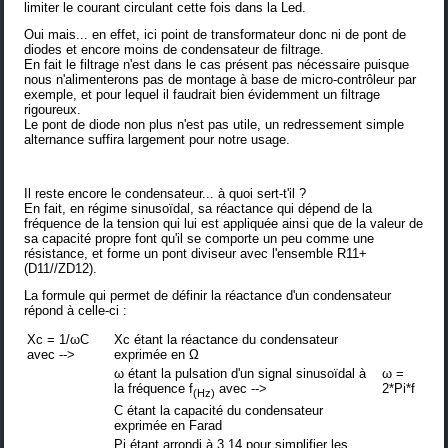
limiter le courant circulant cette fois dans la Led.
Oui mais... en effet, ici point de transformateur donc ni de pont de
diodes et encore moins de condensateur de filtrage.
En fait le filtrage n'est dans le cas présent pas nécessaire puisque
nous n'alimenterons pas de montage à base de micro-contrôleur par
exemple, et pour lequel il faudrait bien évidemment un filtrage
rigoureux.
Le pont de diode non plus n'est pas utile, un redressement simple
alternance suffira largement pour notre usage.
Il reste encore le condensateur... à quoi sert-t'il ?
En fait, en régime sinusoïdal, sa réactance qui dépend de la
fréquence de la tension qui lui est appliquée ainsi que de la valeur de
sa capacité propre font qu'il se comporte un peu comme une
résistance, et forme un pont diviseur avec l'ensemble R11+
(D11//ZD12).
La formule qui permet de définir la réactance d'un condensateur
répond à celle-ci :
Xc = 1/ωC
Xc étant la réactance du condensateur
avec -->
exprimée en Ω
ω étant la pulsation d'un signal sinusoïdal à
ω =
la fréquence f
avec -->
2*Pi*f
(Hz)
C étant la capacité du condensateur
exprimée en Farad
Pi étant arrondi à 3,14 pour simplifier les