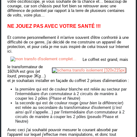
votre oscilloscope, je vous souhaite de la chance et... beaucoup de
courage, car son châssis peut fort bien se retrouver avec une
différence de potentiel par rapport à la terre de plusieurs centaines
de volts, voire plus...
NE JOUEZ PAS AVEC VOTRE SANTÉ !!!
Et comme personnellement il m'arrive souvent d'être confronté à une
difficulté de ce genre, j'ai décidé de me construire un appareil de
protection, et pour cela je me suis inspiré de celui trouvé sur Internet
ici
.
Le coffret est grand
, mais
le transformateur de
160VA est gros
(
et
lourd, presque 3Kg...
)
et je souhaitais installer en façade du coffret 2 prises d'alimentation :
la première qui est de couleur blanche est reliée au secteur par
l'intermédiaire d'un commutateur à 2 circuits de manière à
couper les 2 pôles (
Phase et Neutre
)
la seconde qui est de couleur rouge (
pour bien la différencier
)
est reliée au secondaire du transformateur d'isolement (
c'est
ainsi qu'il s
'appelle...)
par l'intermédiaire d'un commutateur à 2
circuits de manière à couper les 2 pôles (pseudo Phase et
Neutre)
Avec ceci j'ai souhaité pouvoir mesurer le courant absorbé par
l'appareil sur lequel j'effectue mes manipulations, et donc tout