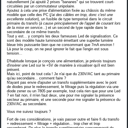
naturellement j'ai ajouté 2 prises "bananes" qui se trouvent court-
circuitées par un commutateur unipolaire.
Ajoutez à cela une prise d'alimentation fixée au châssis du même
modèle que celle des PC (
j'ai des câbles en trop, donc c'est une
excellente solution
), un fusible de type temporisé dans le circuit
primaire du transfo (
à cause principalement de l'appel de courant lors
de la mise en service...
) et un second de type rapide dans le
secondaire de ce même transfo.
Tout y est... y compris les deux fameuses Led de signalisation. Ce
sont des modèle haute luminosité émettant une superbe lumière
bleue très puissante bien que ne consommant que 7mA environ !
Là pour le coup, on ne peut ignorer le fait que l'engin est sous
tension...
D'habitude lorsque je conçois une alimentation, je prévois toujours
d'insérer une Led sur le +5V de manière à visualiser qu'il est bien
présent.
Mais ici, point de tout cela ! Je n'ai que du 230V/AC tant au primaire
qu'au secondaire... comment faire ?
N'ayant pas envie d'ajouter un transfo supplémentaire avec le pont
de diodes pour le redressement, le filtrage puis la régulation via une
diode zener ou un 7805 par exemple, tout cela rien que pour une Led
? en fait non, il m'en faut deux, une pour me signaler la présence
secteur au primaire, et une seconde pour me signaler la présence du
230V/AC au secondaire.
Vous me suivez toujours ?
Fort de ces considérations, je vais passer outre et faire fi du transfo
+ redressement + filtrage + régulation... trop cher et trop
encombrant. De plus le transfo supplémentaire consommerait de