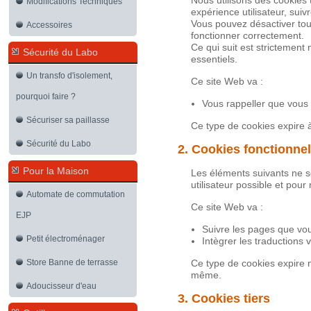
Modifications Techniques
expérience utilisateur, suiv
Vous pouvez désactiver tou
Accessoires
fonctionner correctement.
Ce qui suit est strictemen
Sécurité du Labo
essentiels.
Un transfo d'isolement,
Ce site Web va :
pourquoi faire ?
Vous rappeller que vous 
Sécuriser sa paillasse
Ce type de cookies expire à
Sécurité du Labo
2. Cookies fonctionne
Pour la Maison
Les éléments suivants ne s
utilisateur possible et pou
Automate de commutation
Ce site Web va :
EJP
Suivre les pages que vou
Petit électroménager
Intègrer les traductions 
Ce type de cookies expire n
Store Banne de terrasse
même.
Adoucisseur d'eau
3. Cookies tiers