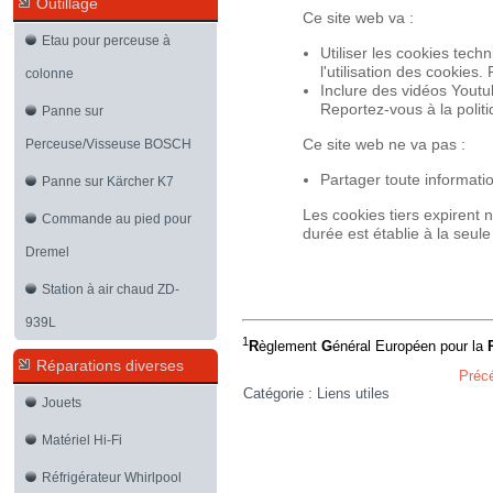
Outillage
Ce site web va :
Etau pour perceuse à
Utiliser les cookies te
l'utilisation des cookies
colonne
Inclure des vidéos Youtu
Reportez-vous à la polit
Panne sur
Ce site web ne va pas :
Perceuse/Visseuse BOSCH
Partager toute informatio
Panne sur Kärcher K7
Les cookies tiers expirent
Commande au pied pour
durée est établie à la seule
Dremel
Station à air chaud ZD-
939L
1
R
èglement
G
énéral Européen pour la
Réparations diverses
Préc
Catégorie :
Liens utiles
Jouets
Matériel Hi-Fi
Réfrigérateur Whirlpool