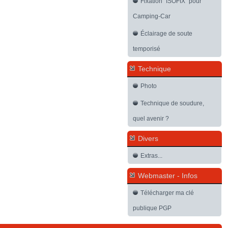
Fixation "ISOFIX" pour
Camping-Car
Éclairage de soute
temporisé
Technique
Photo
Technique de soudure,
quel avenir ?
Divers
Extras...
Webmaster - Infos
Télécharger ma clé
publique PGP