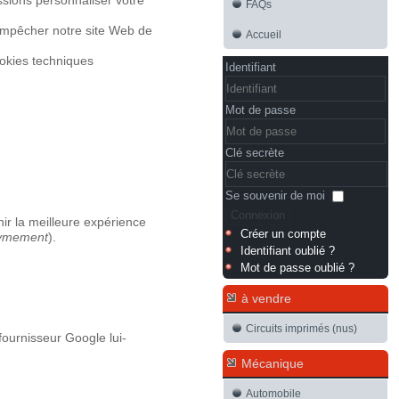
FAQs
 empêcher notre site Web de
Accueil
ookies techniques
Identifiant
Mot de passe
Clé secrète
Se souvenir de moi
Connexion
ir la meilleure expérience
Créer un compte
ymement
).
Identifiant oublié ?
Mot de passe oublié ?
à vendre
Circuits imprimés (nus)
fournisseur Google lui-
Mécanique
Automobile