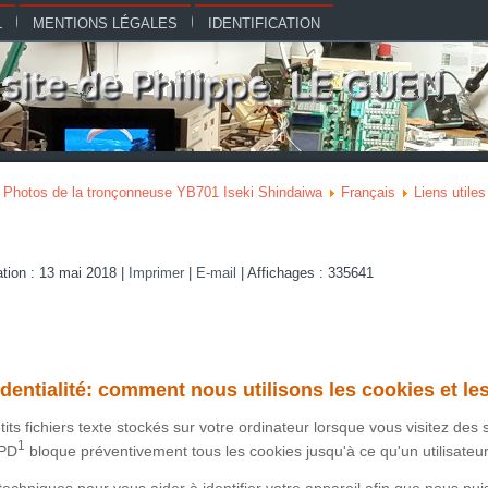
L
MENTIONS LÉGALES
IDENTIFICATION
Photos de la tronçonneuse YB701 Iseki Shindaiwa
Français
Liens utiles
ation : 13 mai 2018
|
Imprimer
|
E-mail
|
Affichages : 335641
identialité: comment nous utilisons les cookies et le
its fichiers texte stockés sur votre ordinateur lorsque vous visitez des
1
PD
bloque préventivement tous les cookies jusqu'à ce qu'un utilisateu
techniques pour vous aider à identifier votre appareil afin que nous pui