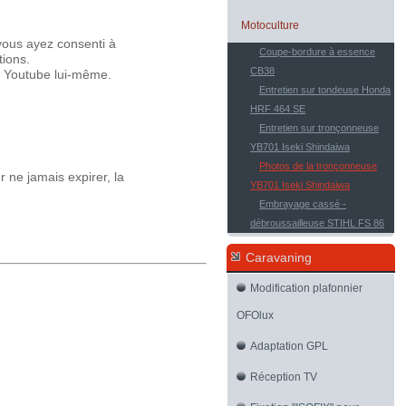
Motoculture
vous ayez consenti à
Coupe-bordure à essence
tions.
CB38
ar Youtube lui-même.
Entretien sur tondeuse Honda
HRF 464 SE
Entretien sur tronçonneuse
YB701 Iseki Shindaiwa
Photos de la tronçonneuse
 ne jamais expirer, la
YB701 Iseki Shindaiwa
Embrayage cassé -
débroussailleuse STIHL FS 86
Caravaning
Modification plafonnier
OFOlux
Adaptation GPL
Réception TV