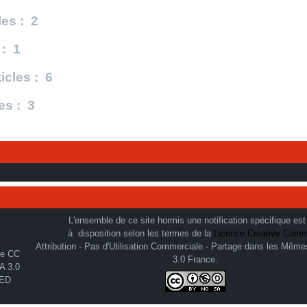
les : 2
 : 1
icles : 6
es : 3
L'ensemble de ce site hormis une notification spécifique est
à disposition selon les termes de la
Licence Creative Com
Attribution - Pas d'Utilisation Commerciale - Partage dans les Même
3.0 France.