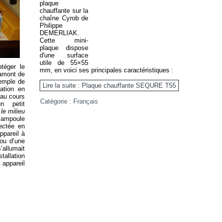
plaque
chauffante sur la
chaîne Cyrob de
Philippe
DEMERLIAK.
Cette mini-
plaque dispose
d'une surface
utile de 55×55
téger le
mm, en voici ses principales caractéristiques :
 amont de
exemple de
Lire la suite : Plaque chauffante SEQURE T55
itation en
 au cours
Catégorie :
Français
n petit
 le milieu
 ampoule
ectée en
ppareil à
 ou d’une
llumait
stallation
appareil