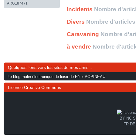
ARG187471
Incidents
Nombre d'artic
Divers
Nombre d'articles
Caravaning
Nombre d'art
à vendre
Nombre d'articl
Quelques liens vers les sites de mes amis...
Le blog malin électronique de loisir de Félix POPINEAU
Licence Creative Commons