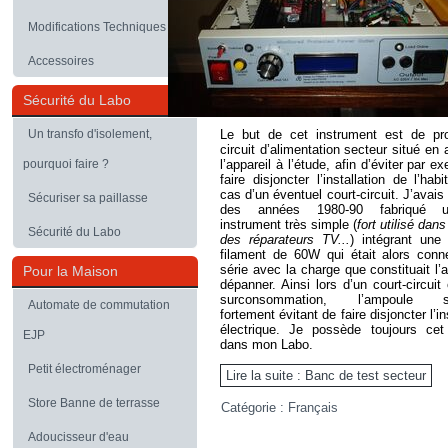
Modifications Techniques
Accessoires
Sécurité du Labo
Un transfo d'isolement,
Le but de cet instrument est de pro
circuit d’alimentation secteur situé en
pourquoi faire ?
l’appareil à l’étude, afin d’éviter par 
faire disjoncter l’installation de l’hab
cas d’un éventuel court-circuit. J’avais
Sécuriser sa paillasse
des années 1980-90 fabriqué u
instrument très simple (
fort utilisé dans
Sécurité du Labo
des réparateurs TV...
) intégrant une
filament de 60W qui était alors conn
série avec la charge que constituait l’a
Pour la Maison
dépanner. Ainsi lors d’un court-circuit
surconsommation, l’ampoule s’a
Automate de commutation
fortement évitant de faire disjoncter l’in
électrique. Je possède toujours cet 
EJP
dans mon Labo.
Petit électroménager
Lire la suite : Banc de test secteur
Store Banne de terrasse
Catégorie :
Français
Adoucisseur d'eau