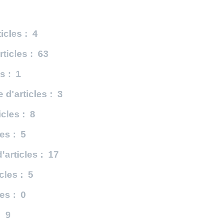
icles : 4
ticles : 63
s : 1
d'articles : 3
cles : 8
es : 5
articles : 17
cles : 5
es : 0
: 9