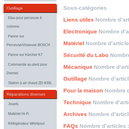
Sous-catégories
Outillage
Etau pour perceuse à
Liens utiles
Nombre d'art
colonne
Electronique
Nombre d'ar
Panne sur
Matériel
Nombre d'article
Perceuse/Visseuse BOSCH
Sécurité du Labo
Nombre 
Panne sur Kärcher K7
Commande au pied pour
Mécanique
Nombre d'arti
Dremel
Outillage
Nombre d'articl
Station à air chaud ZD-939L
Pour la maison
Nombre d'
Réparations diverses
Technique
Nombre d'arti
Jouets
Archives
Nombre d'articl
Matériel Hi-Fi
Réfrigérateur Whirlpool
FAQs
Nombre d'articles 