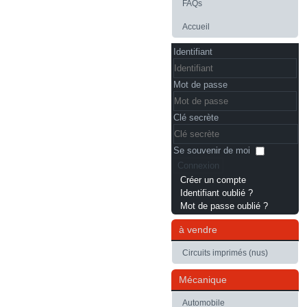
FAQs
Accueil
Identifiant
Mot de passe
Clé secrète
Se souvenir de moi
Connexion
Créer un compte
Identifiant oublié ?
Mot de passe oublié ?
à vendre
Circuits imprimés (nus)
Mécanique
Automobile