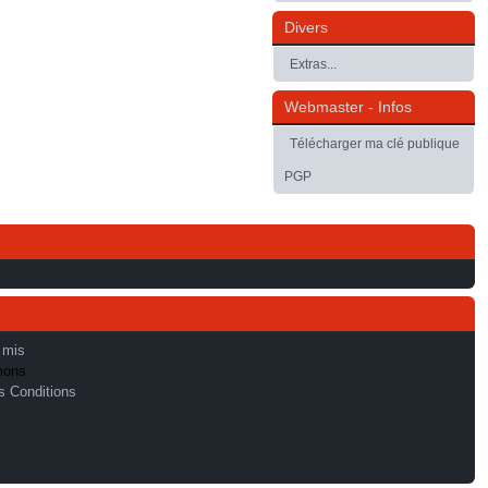
Divers
Extras...
Webmaster - Infos
Télécharger ma clé publique
PGP
 mis
mons
s Conditions