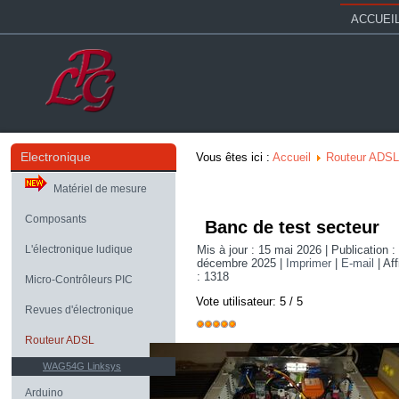
ACCUEI
Electronique
Vous êtes ici :
Accueil
Routeur ADSL
Matériel de mesure
Composants
Banc de test secteur
L'électronique ludique
Mis à jour : 15 mai 2026
|
Publication :
décembre 2025
|
Imprimer
|
E-mail
|
Af
: 1318
Micro-Contrôleurs PIC
Vote utilisateur:
5
/
5
Revues d'électronique
Routeur ADSL
WAG54G Linksys
Arduino