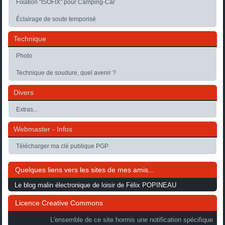
Fixation "ISOFIX" pour Camping-Car
Éclairage de soute temporisé
Technique
Photo
Technique de soudure, quel avenir ?
Divers
Extras...
Webmaster - Infos
Télécharger ma clé publique PGP
Quelques liens vers les sites de mes amis...
Le blog malin électronique de loisir de Félix POPINEAU
Licence Creative Commons
L'ensemble de ce site hormis une notification spécifique