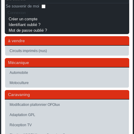
Se souvenir de moi
Connexion
Créer un compte
Identifiant oublié ?
Mot de passe oublié ?
à vendre
Circuits imprimés (nus)
Mécanique
Automobile
Motoculture
Caravaning
Modification plafonnier OFOlux
Adaptation GPL
Réception TV