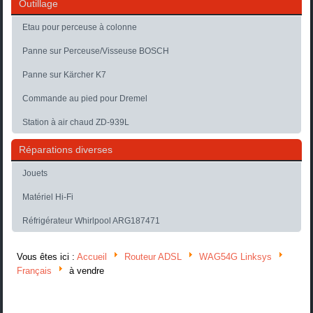
Outillage
Etau pour perceuse à colonne
Panne sur Perceuse/Visseuse BOSCH
Panne sur Kärcher K7
Commande au pied pour Dremel
Station à air chaud ZD-939L
Réparations diverses
Jouets
Matériel Hi-Fi
Réfrigérateur Whirlpool ARG187471
Vous êtes ici :
Accueil
Routeur ADSL
WAG54G Linksys
Français
à vendre