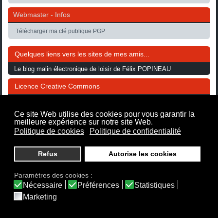
Webmaster - Infos
Télécharger ma clé publique PGP
Quelques liens vers les sites de mes amis...
Le blog malin électronique de loisir de Félix POPINEAU
Licence Creative Commons
L'ensemble de ce site hormis une notification spécifique
est mis
Ce site Web utilise des cookies pour vous garantir la
à disposition selon les termes de la
Licence Creative
meilleure expérience sur notre site Web.
Commons
Politique de cookies
Politique de confidentialité
Attribution - Pas d'Utilisation Commerciale - Partage
dans les Mêmes Conditions
Refus
Autorise les cookies
3.0 France.
Paramètres des cookies :
Nécessaire
Préférences
Statistiques
Marketing
Copyright © 2018 Site de Philippe LE GUEN -
Politique de cookies
-
Politique de
confidentialité
- Tous droits réservés
Designed by
Joomla-themes.fr
.