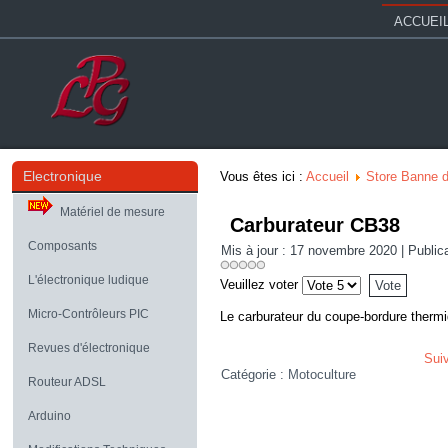
ACCUEI
Electronique
Vous êtes ici :
Accueil
Store Banne d
Matériel de mesure
Carburateur CB38
Composants
Mis à jour : 17 novembre 2020
|
Public
L'électronique ludique
Veuillez voter
Micro-Contrôleurs PIC
Le carburateur du coupe-bordure ther
Revues d'électronique
Sui
Catégorie :
Motoculture
Routeur ADSL
Arduino