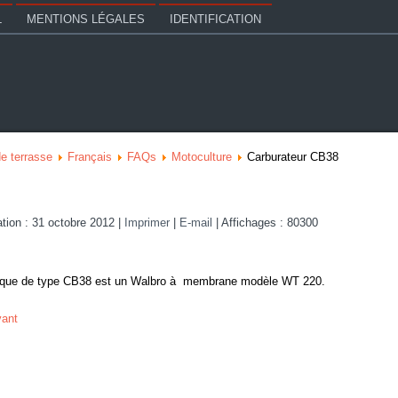
L
MENTIONS LÉGALES
IDENTIFICATION
e terrasse
Français
FAQs
Motoculture
Carburateur CB38
ation : 31 octobre 2012
|
Imprimer
|
E-mail
|
Affichages : 80300
mique de type CB38 est un Walbro à membrane modèle WT 220.
vant