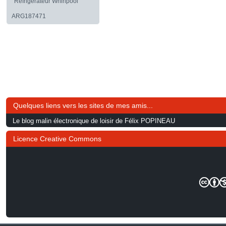
Réfrigérateur Whirlpool
ARG187471
Quelques liens vers les sites de mes amis...
Le blog malin électronique de loisir de Félix POPINEAU
Licence Creative Commons