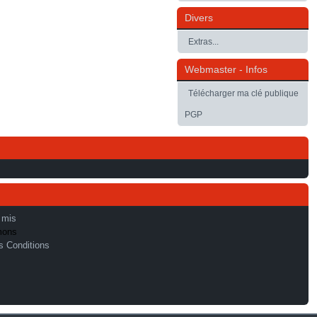
Divers
Extras...
Webmaster - Infos
Télécharger ma clé publique
PGP
 mis
mons
s Conditions