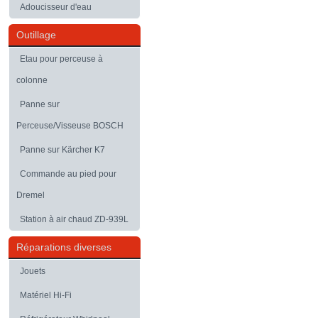
Adoucisseur d'eau
Outillage
Etau pour perceuse à
colonne
Panne sur
Perceuse/Visseuse BOSCH
Panne sur Kärcher K7
Commande au pied pour
Dremel
Station à air chaud ZD-939L
Réparations diverses
Jouets
Matériel Hi-Fi