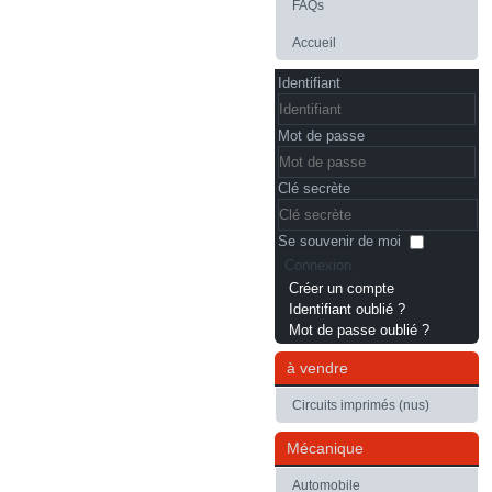
FAQs
Accueil
Identifiant
Mot de passe
Clé secrète
Se souvenir de moi
Connexion
Créer un compte
Identifiant oublié ?
Mot de passe oublié ?
à vendre
Circuits imprimés (nus)
Mécanique
Automobile