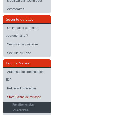
Modifications Techniques
Accessoires
Sécurité du Labo
Un transfo d'isolement,
pourquoi faire ?
Sécuriser sa paillasse
Sécurité du Labo
Pour la Maison
Automate de commutation
EJP
Petit électroménager
Store Banne de terrasse
Première version
Version finale