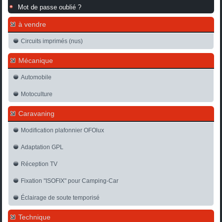
Mot de passe oublié ?
à vendre
Circuits imprimés (nus)
Mécanique
Automobile
Motoculture
Caravaning
Modification plafonnier OFOlux
Adaptation GPL
Réception TV
Fixation "ISOFIX" pour Camping-Car
Éclairage de soute temporisé
Technique